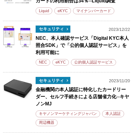
カードの利用割合は34％─Liquid調査
Liquid
eKYC
マイナンバーカード
セキュリティ
2023/12/22
NEC、本人確認サービス「Digital KYC本人
照合SDK」で「公的個人認証サービス」を
利用可能に
NEC
eKYC
公的個人認証サービス
セキュリティ
2023/11/20
金融機関の本人認証に特化したカードリー
ダー、セルフ手続きによる店舗省力化─キヤ
ノンMJ
キヤノンマーケティングジャパン
本人認証
周辺機器