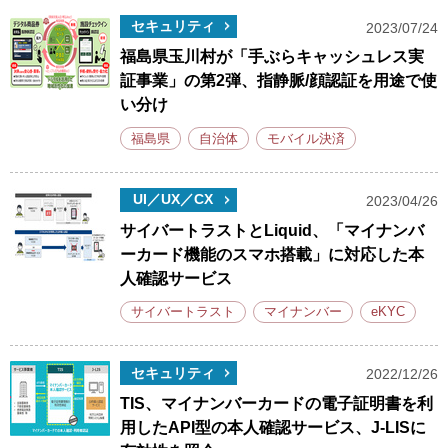
セキュリティ
2023/07/24
福島県玉川村が「手ぶらキャッシュレス実
証事業」の第2弾、指静脈/顔認証を用途で使
い分け
福島県
自治体
モバイル決済
UI／UX／CX
2023/04/26
サイバートラストとLiquid、「マイナンバ
ーカード機能のスマホ搭載」に対応した本
人確認サービス
サイバートラスト
マイナンバー
eKYC
セキュリティ
2022/12/26
TIS、マイナンバーカードの電子証明書を利
用したAPI型の本人確認サービス、J-LISに