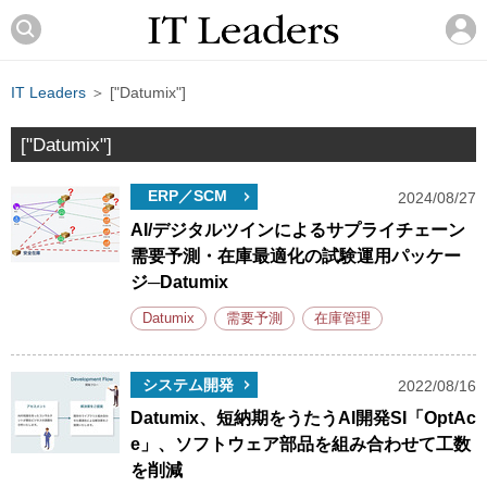
IT Leaders
＞ ["Datumix"]
["Datumix"]
ERP／SCM
2024/08/27
AI/デジタルツインによるサプライチェーン
需要予測・在庫最適化の試験運用パッケー
ジ─Datumix
Datumix
需要予測
在庫管理
システム開発
2022/08/16
Datumix、短納期をうたうAI開発SI「OptAc
e」、ソフトウェア部品を組み合わせて工数
を削減