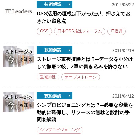
技術解説
2012/05/22
OSS活用の垣根は下がったが、押さえてお
きたい留意点
OSS
日本OSS推進フォーラム
IT投資
技術解説
2011/04/19
ストレージ重複排除とは？─データを小分け
して徹底比較、2重の書き込みを許さない
重複排除
テープストレージ
技術解説
2011/04/12
シンプロビジョニングとは？─必要な容量を
動的に確保し、リソースの無駄と設計の手
間を解消
シンプロビジョニング