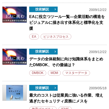
技術解説
2009/12/22
EAに役立つツール一覧―企業活動の構造を
ビジュアルに描き出す体系化と標準化を支
援
EA
ビジネスプロセス
技術解説
2009/12/22
データの全体統制に向け知識体系をまとめ
たDMBOK、その価値は？
DMBOK
MDM
マスターデータ
技術解説
2009/05/18
最大のコストは従業員に強いる作業、増え
過ぎたセキュリティ庶務にメスを