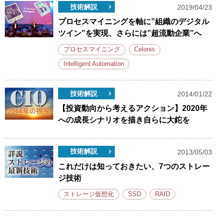
技術解説
2019/04/23
プロセスマイニングを軸に”組織のデジタル
ツイン”を実現、さらには”超流動企業”へ
プロセスマイニング
Celonis
Intelligent Automation
技術解説
2014/01/22
【投資動向から考えるアクション】2020年
への成長シナリオを描き自らに大鉈を
技術解説
2013/05/03
これだけは知っておきたい、7つのストレー
ジ技術
ストレージ仮想化
SSD
RAID