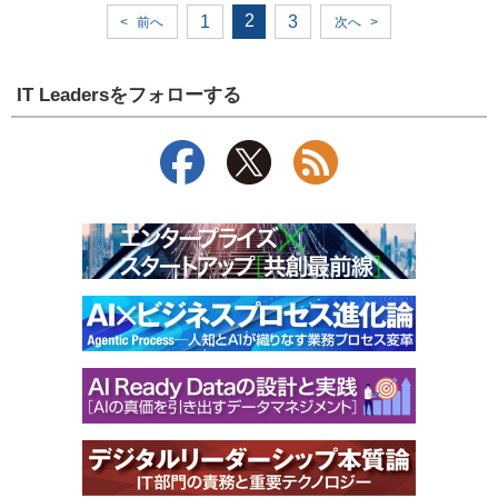
2
1
3
<
前へ
次へ
>
IT Leadersをフォローする