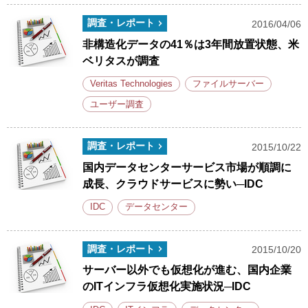
調査・レポート
2016/04/06
非構造化データの41％は3年間放置状態、米
ベリタスが調査
Veritas Technologies
ファイルサーバー
ユーザー調査
調査・レポート
2015/10/22
国内データセンターサービス市場が順調に
成長、クラウドサービスに勢い─IDC
IDC
データセンター
調査・レポート
2015/10/20
サーバー以外でも仮想化が進む、国内企業
のITインフラ仮想化実施状況─IDC