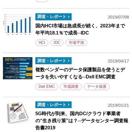
調査・レポート
2019/07/08
国内HCI市場は急成長が続く、2023年まで
年平均18.1％で成長─IDC
HCI
IDC
市場予測
調査・レポート
2019/04/17
複数ベンダーのデータ保護製品を使うとデ
ータを失いやすくなる─Dell EMC調査
Dell EMC
市場調査
データ保護
調査・レポート
2019/01/21
5G時代が到来、国内DC/クラウド事業者
の“生き残り策”は？─データセンター調査報
告書2019