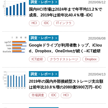
調査・レポート
2020/06/12
国内HCI市場は2024年まで年平均11.2％で
成長、2019年は前年比40.4％増─IDC
HCI
IDC
ITインフラ
調査・レポート
2020/06/08
Googleドライブが利用者数トップ、iClou
d、Dropbox、OneDriveが続く─ICT総研
ICT総研
クラウドストレージ
Dropbox
調査・レポート
2020/04/13
2019年の国内外部接続型ストレージ支出額
は前年比10.8％増の2080億5900万円─IDC
市場調査
IDC
HCI