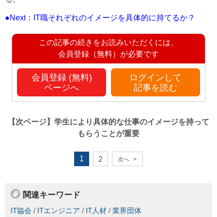
●Next：IT職それぞれのイメージを具体的に持てるか？
この記事の続きをお読みいただくには、
会員登録（無料）が必要です
会員登録 (無料)
ログインして
ページへ
記事を読む
【次ページ】
学生により具体的な仕事のイメージを持って
もらうことが重要
1
2
次へ
>
関連キーワード
IT協会
/
ITエンジニア
/
IT人材
/
業界団体