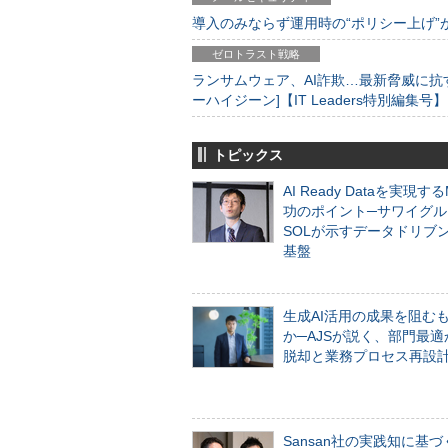
導入のみならず運用時の“ポリシー上げ”が肝心
ゼロトラスト戦略
ランサムウェア、AI詐欺…最新脅威に抗
ーハイジーン]【IT Leaders特別編集号】
トピックス
AI Ready Dataを実現す
功のポイント─サワイグル
SOLが示すデータドリブ
基盤
生成AI活用の成果を阻む
か─AJSが説く、部門最適
脱却と業務プロセス再設
Sansan社の実践知に基づ