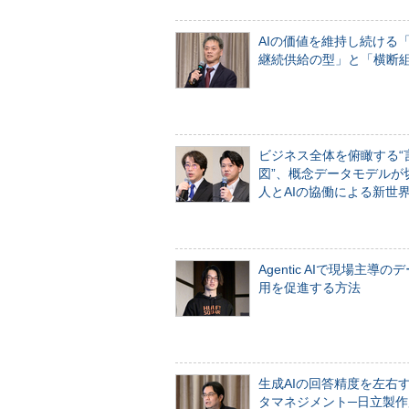
AIの価値を維持し続ける
継続供給の型」と「横断
ビジネス全体を俯瞰する“
図”、概念データモデルが
人とAIの協働による新世
Agentic AIで現場主導の
用を促進する方法
生成AIの回答精度を左右
タマネジメント─日立製作