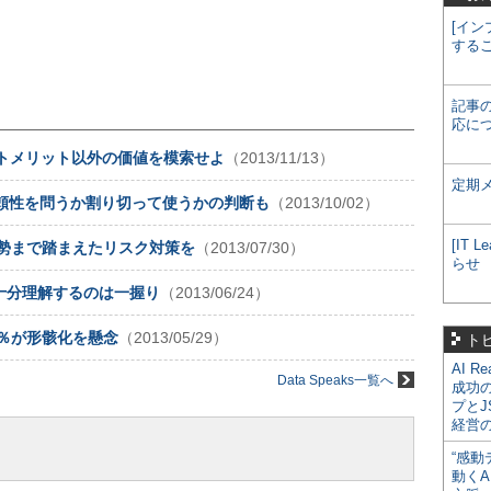
[イン
する
記事
応に
コストメリット以外の価値を模索せよ
（2013/11/13）
定期
信頼性を問うか割り切って使うかの判断も
（2013/10/02）
[IT
情勢まで踏まえたリスク対策を
（2013/07/30）
らせ
十分理解するのは一握り
（2013/06/24）
2％が形骸化を懸念
（2013/05/29）
ト
AI R
Data Speaks一覧へ
成功
プとJ
経営
“感動
動くA