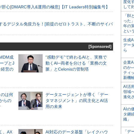
度化
[DMARC導入&運用の極意]【IT Leaders特別編集号】
して
「BI
った
するデジタル免疫力を！[前提のゼロトラスト、不断のサイバ
年の
とい
生成
デー
[Sponsored]
ら
るMDM成
“感動デモ”で終わるAIと、実務で
企業A
ープとJ
動くAI─両者を分ける「業務の文
のか─
ン経営の
脈」とCelonisの管制塔
ティ
新機
AI
領域
ものは何
データエージェントが導く「デー
進化
からの
タマネジメント」の民主化とAI活
計
用の未来
AI
タ継
織」
「デ
く、AX
AI対応のデータ基盤「レイクハウ