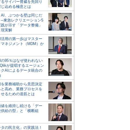
するサイバー脅威を先回り
封じ込める極意とは
とAI、ぶつかる壁は同じだ
」─東急レクリエーション5
実践が示す「データ整備」
う現実解
AI活用の第一歩はマスター
タマネジメント（MDM）か
Iの95％はなぜ使われない
Qlikが提唱するエージェン
ックAIによるデータ統合の
軸
活用を業務補助から意思決定
へと高め、業務プロセスを
させるための道筋とは
の価値を維持し続ける「デー
続供給の型」と「横断組
ータの民主化」の実践法！