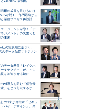
とCelonisの管制塔
AI活用の成果を阻むものは
AJSが説く、部門最適から
却と業務プロセス再設計
タエージェントが導く「デ
マネジメント」の民主化と
用の未来
san社の実践知に基づく、
時代のデータ品質マネジメン
対応のデータ基盤「レイクハ
アーキテクチャ」が、ビジ
成長を加速させる鍵に
業のAI導入を阻む「個別最
遺産」をどう打破するか
行の“雄”が目指す「セキュ
ィ・バイ・デザイン」。高