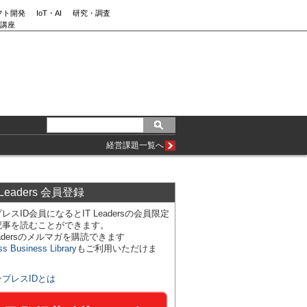
フト開発
IoT・AI
研究・調査
講座
経営課題一覧へ
 Leaders 会員登録
レスID会員になるとIT Leadersの会員限定
記事を読むことができます。
Leadersのメルマガを購読できます
ss Business Library
もご利用いただけま
ンプレスIDとは