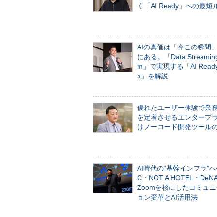
く「AI Ready」への最短
AIの真価は「今この瞬間
にある。「Data Streaming 
m」で実現する「AI Ready 
a」を解説
優れたユーザー体験で業
を定着させるエンタープ
けノーコード開発ツール
AI時代の“基幹インフラ”へ
C・NOT A HOTEL・De
Zoomを核にしたコミュ
ョン変革とAI活用法