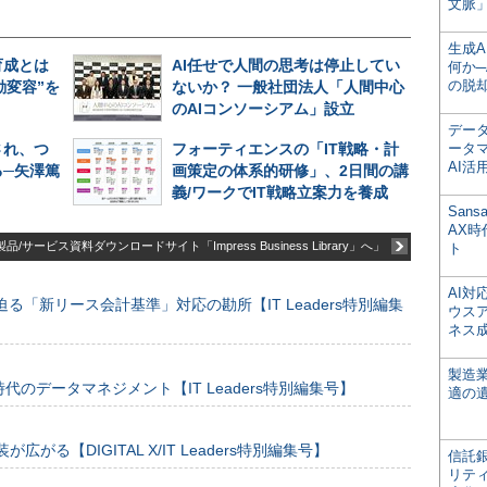
文脈」
生成
育成とは
AI任せで人間の思考は停止してい
何か─
の脱
動変容”を
ないか？ 一般社団法人「人間中心
のAIコンソーシアム」設立
デー
され、つ
フォーティエンスの「IT戦略・計
ータ
AI活
─矢澤篤
画策定の体系的研修」、2日間の講
義/ワークでIT戦略立案力を養成
San
AX
品/サービス資料ダウンロードサイト「Impress Business Library」へ」
ト
AI
る「新リース会計基準」対応の勘所【IT Leaders特別編集
ウス
ネス
製造
のデータマネジメント【IT Leaders特別編集号】
適の
装が広がる【DIGITAL X/IT Leaders特別編集号】
信託銀
リテ