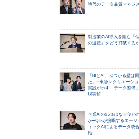
時代のデータ品質マネジ
製造業のAI導入を阻む「
の遺産」をどう打破する
「BIとAI、ぶつかる壁は
た」─東急レクリエーショ
実践が示す「データ整備
現実解
企業AIの95％はなぜ使わ
か─Qlikが提唱するエー
ィックAIによるデータ統
軸