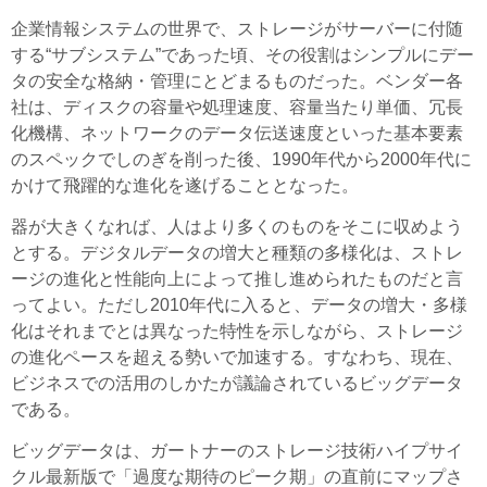
企業情報システムの世界で、ストレージがサーバーに付随
する“サブシステム”であった頃、その役割はシンプルにデー
タの安全な格納・管理にとどまるものだった。ベンダー各
社は、ディスクの容量や処理速度、容量当たり単価、冗長
化機構、ネットワークのデータ伝送速度といった基本要素
のスペックでしのぎを削った後、1990年代から2000年代に
かけて飛躍的な進化を遂げることとなった。
器が大きくなれば、人はより多くのものをそこに収めよう
とする。デジタルデータの増大と種類の多様化は、ストレ
ージの進化と性能向上によって推し進められたものだと言
ってよい。ただし2010年代に入ると、データの増大・多様
化はそれまでとは異なった特性を示しながら、ストレージ
の進化ペースを超える勢いで加速する。すなわち、現在、
ビジネスでの活用のしかたが議論されているビッグデータ
である。
ビッグデータは、ガートナーのストレージ技術ハイプサイ
クル最新版で「過度な期待のピーク期」の直前にマップさ