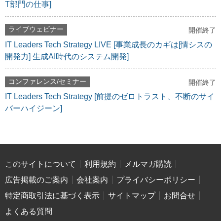
T部門の仕事]
ライブウェビナー
開催終了
IT Leaders Tech Strategy LIVE [事業成長のカギは[情シスの
開発力] 生成AI時代のシステム開発]
コンファレンス/セミナー
開催終了
IT Leaders Tech Strategy [前提のゼロトラスト、不断のサイ
バーハイジーン]
このサイトについて
利用規約
メルマガ購読
広告掲載のご案内
会社案内
プライバシーポリシー
特定商取引法に基づく表示
サイトマップ
お問合せ
よくある質問