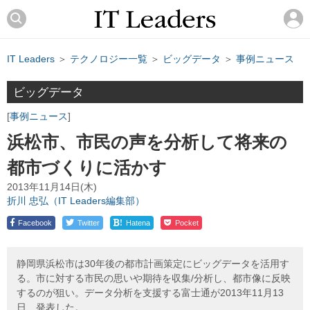
IT Leaders
＞
テクノロジー一覧
＞
ビッグデータ
＞
事例ニュース
ビッグデータ
事例ニュース
浜松市、市民の声を分析して将来の
都市づくりに活かす
2013年11月14日(木)
折川 忠弘（IT Leaders編集部）
!
Facebook
Twitter
Hatena
Pocket
静岡県浜松市は30年後の都市計画策定にビッグデータを活用す
る。市に対する市民の思いや期待を収集/分析し、都市像に反映
するのが狙い。データ分析を支援する富士通が2013年11月13
日、発表した。