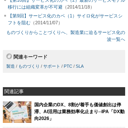
【第10回】サービス化のカベ（2）最新のサービスモデル
移行には組織変革が不可避
（2014/11/18）
【第9回】サービス化のカベ（1）サイロ化がサービスシ
フトを阻む
（2014/11/07）
ものづくりからことづくりへ、製造業に迫るサービス化の
波一覧へ
関連キーワード
製造
/
ものづくり
/
サポート
/
PTC
/
SLA
関連記事
国内企業のDX、8割が着手も価値創出は停
滞、AI活用は業務効率化止まり─IPA「DX動
向2026」