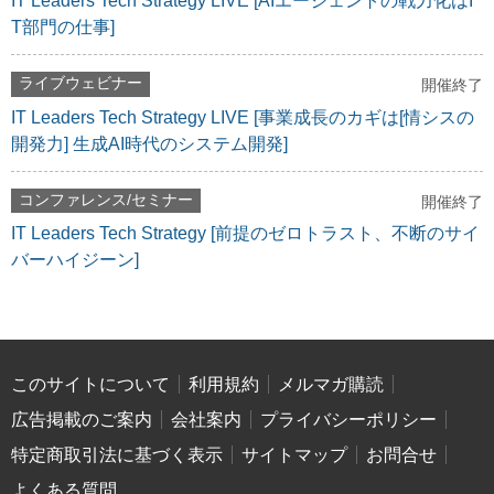
IT Leaders Tech Strategy LIVE [AIエージェントの戦力化はI
T部門の仕事]
ライブウェビナー
開催終了
IT Leaders Tech Strategy LIVE [事業成長のカギは[情シスの
開発力] 生成AI時代のシステム開発]
コンファレンス/セミナー
開催終了
IT Leaders Tech Strategy [前提のゼロトラスト、不断のサイ
バーハイジーン]
このサイトについて
利用規約
メルマガ購読
広告掲載のご案内
会社案内
プライバシーポリシー
特定商取引法に基づく表示
サイトマップ
お問合せ
よくある質問