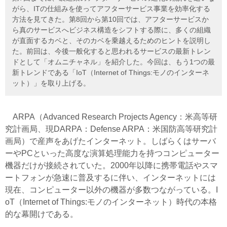
がら、ITの仕組みを使ってアフターサービス事業を効率化する
方法を見てきた。第8回から第10回では、アフターサービスか
ら真のサービスへビジネス構造をシフトする際に、多くの組織
が直面するカベと、そのカベを乗越えるためのヒントを説明し
た。前回は、今後一般化すると思われるサービスの最新トレン
ドとして「オムニチャネル」を紹介した。今回は、もう1つの最
新トレンドである「IoT（Internet of Things:モノのインターネ
ット）」を取り上げる。
ARPA（Advanced Research Projects Agency：米高等研
究計画局、現DARPA：Defense ARPA：米国防高等研究計
画局）で産声をあげたインターネット。しばらくはサーバ
ーやPCといった高度な演算処理能力を持つコンピューター
機器だけが接続されていた。2000年以降に携帯電話やスマ
ートフォンが急速に普及するに伴い、インターネットには
現在、コンピューター以外の機器が多数つながっている。I
oT（Internet of Things:モノのインターネット）時代の本格
的な幕開けである。