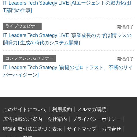
IT Leaders Tech Strategy LIVE [AIエージェントの戦力化はI
T部門の仕事]
ライブウェビナー
開催終了
IT Leaders Tech Strategy LIVE [事業成長のカギは[情シスの
開発力] 生成AI時代のシステム開発]
コンファレンス/セミナー
開催終了
IT Leaders Tech Strategy [前提のゼロトラスト、不断のサイ
バーハイジーン]
このサイトについて
利用規約
メルマガ購読
広告掲載のご案内
会社案内
プライバシーポリシー
特定商取引法に基づく表示
サイトマップ
お問合せ