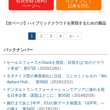
会員登録 (無料)
ログインして
ページへ
記事を読む
【次ページ】
ハイブリッドクラウドを実現するための製品
1
2
3
4
次へ
>
バックナンバー
セールスフォースがSlackを買収、目指すは“次のクラウ
ド革命”：第57回
（2020/12/02）
モダナイズ型の事業創出に注目、コニカミノルタの「Wo
rkplace Hub」：第56回
（2018/12/13）
デジタルトランスフォーメーションでアジアに後れを取
る日本企業、課題はどこに：第55回
（2018/02/28）
施行まであと1年半、EUの新データ保護法「GDPR」へ
の備え：第54回
（2017/01/31）