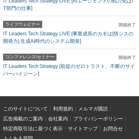
IT Leaders Tech Strategy LIVE [AIエージェントの戦力化はI
T部門の仕事]
ライブウェビナー
開催終了
IT Leaders Tech Strategy LIVE [事業成長のカギは[情シスの
開発力] 生成AI時代のシステム開発]
コンファレンス/セミナー
開催終了
IT Leaders Tech Strategy [前提のゼロトラスト、不断のサイ
バーハイジーン]
このサイトについて
利用規約
メルマガ購読
広告掲載のご案内
会社案内
プライバシーポリシー
特定商取引法に基づく表示
サイトマップ
お問合せ
よくある質問