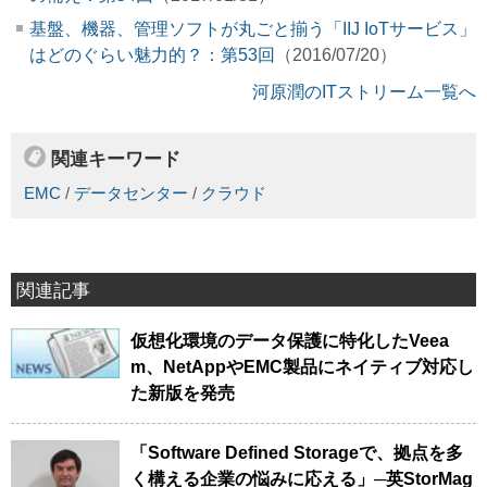
基盤、機器、管理ソフトが丸ごと揃う「IIJ IoTサービス」
はどのぐらい魅力的？：第53回
（2016/07/20）
河原潤のITストリーム一覧へ
関連キーワード
EMC
/
データセンター
/
クラウド
関連記事
仮想化環境のデータ保護に特化したVeea
m、NetAppやEMC製品にネイティブ対応し
た新版を発売
「Software Defined Storageで、拠点を多
く構える企業の悩みに応える」─英StorMag