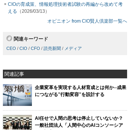
CIOの育成策、情報処理技術者試験の再編から改めて考
える
（2026/03/13）
オピニオン from CIO賢人倶楽部一覧へ
関連キーワード
CEO
/
CIO
/
CFO
/
読売新聞
/
メディア
関連記事
企業変革を実現する人材育成とは何か─成果
につながる”行動変容”を設計する
AI任せで人間の思考は停止していないか？
一般社団法人「人間中心のAIコンソーシア