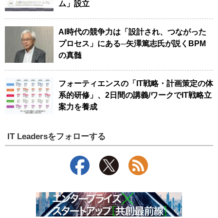
ム」設立
AI時代の競争力は「設計され、つながった
プロセス」にある─矢澤篤志氏が説くBPM
の真髄
フォーティエンスの「IT戦略・計画策定の体
系的研修」、2日間の講義/ワークでIT戦略立
案力を養成
IT Leadersをフォローする