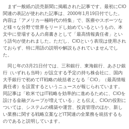
まず一般紙の読売新聞に掲載された記事です。最初にCIO
関連の表記が使われた記事は、2000年1月19日付でした。
内容は「アメリカ一極時代の特集」で、医療やスポーツな
ど様々な分野で世界をリードし始めているというもの。本
文中に登場する人の肩書きとして「最高情報責任者」とい
う語句が使われました。ただし、CIOという表現は使用され
ておらず、特に用語の説明や解説もされていませんでし
た。
同じ年の3月21日付では、三和銀行、東海銀行、あさひ銀
行（いずれも当時）が設立する予定の持ち株会社に、国内
大手銀行で初めてIT戦略の統括者となる「CIO」（最高情報
責任者）を設置するというニュースが報じられています。
同記事は「欧米ではIT戦略を効率的に進めるために、CIOを
設ける金融グループが増えている」とも伝え、CIOの役割に
ついては、システムの構築や運営、投資管理のほか、新し
い業務に関する戦略立案などIT関連の全業務を統括するも
のであると説明しています。