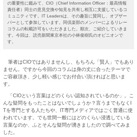
の重要性に鑑みて、CIO（Chief Information Officer：最高情報
責任者）同士の意見交換や知見を共有し相互に支援しているコ
ミュニティです。IT Leadersは、その趣旨に賛同し、オブザー
バーとして参加しています。同倶楽部のメンバーによるリレー
コラムの転載許可をいただきました。順次、ご紹介していきま
す。今回は、読売新聞東京本社の小林俊樹氏のオピニオンで
す。
筆者はCIOではありませんし、もちろん「賢人」でもあり
ません。ですから今回のコラムは身の丈に合ったテーマで
ご容赦頂き、少し軽い感じでお付合い頂ければと思いま
す。
「CIOという言葉はどのくらい認知されているのか」。こ
んな疑問をもったことはないでしょうか？言うまでもなくI
Tを専門とする人たちや、IT専門メディアではごく普通に使
われています。でも世間一般にはどのくらい浸透している
言葉なのか、ふとそんな疑問が湧きましたので調べてみま
した。