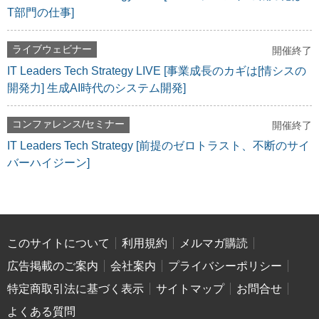
T部門の仕事]
ライブウェビナー
開催終了
IT Leaders Tech Strategy LIVE [事業成長のカギは[情シスの
開発力] 生成AI時代のシステム開発]
コンファレンス/セミナー
開催終了
IT Leaders Tech Strategy [前提のゼロトラスト、不断のサイ
バーハイジーン]
このサイトについて
利用規約
メルマガ購読
広告掲載のご案内
会社案内
プライバシーポリシー
特定商取引法に基づく表示
サイトマップ
お問合せ
よくある質問