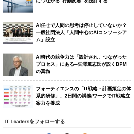
につながる”行動変容”を設計する
AI任せで人間の思考は停止していないか？
一般社団法人「人間中心のAIコンソーシア
ム」設立
AI時代の競争力は「設計され、つながった
プロセス」にある─矢澤篤志氏が説くBPM
の真髄
フォーティエンスの「IT戦略・計画策定の体
系的研修」、2日間の講義/ワークでIT戦略立
案力を養成
IT Leadersをフォローする