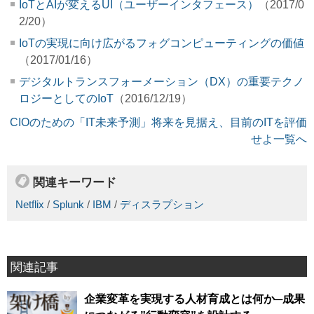
IoTとAIが変えるUI（ユーザーインタフェース）
（2017/0
2/20）
IoTの実現に向け広がるフォグコンピューティングの価値
（2017/01/16）
デジタルトランスフォーメーション（DX）の重要テクノ
ロジーとしてのIoT
（2016/12/19）
CIOのための「IT未来予測」将来を見据え、目前のITを評価
せよ一覧へ
関連キーワード
Netflix
/
Splunk
/
IBM
/
ディスラプション
関連記事
企業変革を実現する人材育成とは何か─成果