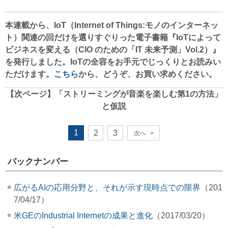
本連載から、IoT（Internet of Things:モノのインターネッ
ト）関連の回だけを選りすぐりった
電子書籍『
IoTによって
ビジネスを変える（
CIO のための「IT 未来予測」Vol.2
）』
を発行しました。IoTの全容をお手元でじっくりとお読みい
ただけます。
こちら
から、どうぞ、お買い求めください。
【次ページ】
「ストリーミングが音楽を楽しむ第1の方法」
と仮説
1
2
3
次へ
>
バックナンバー
広がるAIの応用分野と、それが示す現時点での限界
（201
7/04/17）
米GEのIndustrial Internetの成果と進化
（2017/03/20）