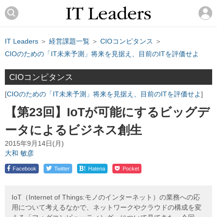
IT Leaders
＞
経営課題一覧
＞
CIOコンピタンス
＞
CIOのための「IT未来予測」将来を見据え、目前のITを評価せよ
CIOコンピタンス
CIOのための「IT未来予測」将来を見据え、目前のITを評価せよ
【第23回】IoTが可能にするビッグデ
ータによるビジネス創生
2015年9月14日(月)
大和 敏彦
!
Facebook
Twitter
Hatena
Pocket
IoT（Internet of Things:モノのインターネット）の業務への応
用について考えるなかで、ネットワークやクラウドの構成を変