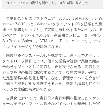
のソフトウェアの提供を開始した。10月16日に発表した。
自動化のためのソフトウェア「Job Control Platform for W
indows 7/8/10」は、WindowsクライアントOSを搭載した機
器上の業務をジョブとして定義し自動化するためのもの。P
Cやスマートデバイスのほか、産業用コンピューターやPO
S（Point of Sales）、ATM（Auto Telling Machine）、デジ
タルサイネージなどが対象になる。
同製品をインストールした機器では、画面上でのドラッ
グ＆ドロップ操作により、個々の業務や複数の業務の組み
合わせをジョブとして定義し、自動実行させる。定義した
ジョブを他の機器に配布することで、複数の機器が連携し
た定型業務の自動化も可能になる。管理サーバーを介さず
に個々の機器が相互連携できるため、機器の増減を伴うシ
ステムの改編にも対応できる。
自動化においては、実行日／実行時間を指定したスケジ
ュール実行や、ファイル作成などイベントを契機にした実