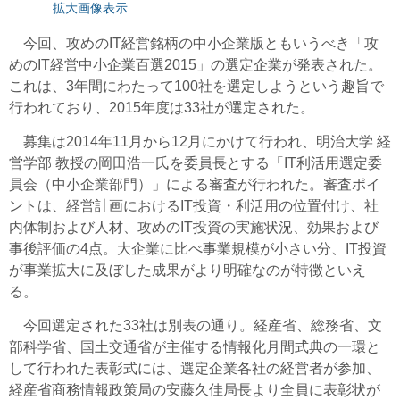
拡大画像表示
今回、攻めのIT経営銘柄の中小企業版ともいうべき「攻
めのIT経営中小企業百選2015」の選定企業が発表された。
これは、3年間にわたって100社を選定しようという趣旨で
行われており、2015年度は33社が選定された。
募集は2014年11月から12月にかけて行われ、明治大学 経
営学部 教授の岡田浩一氏を委員長とする「IT利活用選定委
員会（中小企業部門）」による審査が行われた。審査ポイ
ントは、経営計画におけるIT投資・利活用の位置付け、社
内体制および人材、攻めのIT投資の実施状況、効果および
事後評価の4点。大企業に比べ事業規模が小さい分、IT投資
が事業拡大に及ぼした成果がより明確なのが特徴といえ
る。
今回選定された33社は別表の通り。経産省、総務省、文
部科学省、国土交通省が主催する情報化月間式典の一環と
して行われた表彰式には、選定企業各社の経営者が参加、
経産省商務情報政策局の安藤久佳局長より全員に表彰状が