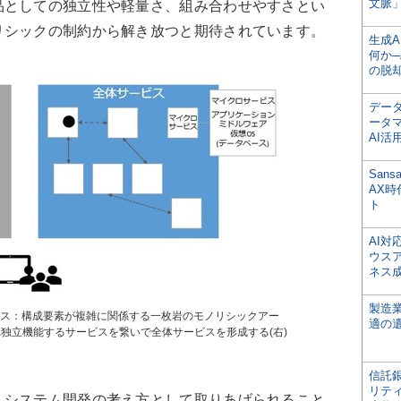
文脈」
品としての独立性や軽量さ、組み合わせやすさとい
リシックの制約から解き放つと期待されています。
生成
何か─
の脱
デー
ータ
AI活
San
AX
ト
AI
ウス
ネス
製造
ス：構成要素が複雑に関係する一枚岩のモノリシックアー
適の
れ独立機能するサービスを繋いで全体サービスを形成する(右)
信託銀
リテ
システム開発の考え方として取りあげられること