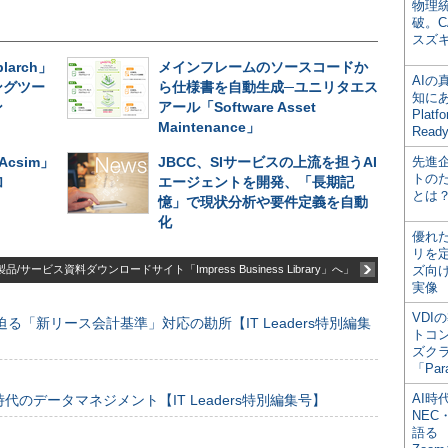
物理
破。C
スズ
larch」
メインフレームのソースコードか
AI
ングツー
ら仕様書を自動生成─ユニリタエス
知にある
ン
アール「Software Asset
Plat
Maintenance」
Read
Acsim」
JBCC、SIサービスの上流を担うAI
先進
トの
加
エージェントを開発、「長期記
とは
憶」で現状分析や要件定義を自動
化
優れ
リを
品/サービス資料ダウンロードサイト「Impress Business Library」へ」
ズ向
実像
VDI
る「新リース会計基準」対応の勘所【IT Leaders特別編集
トコ
ズク
「Par
AI時
のデータマネジメント【IT Leaders特別編集号】
NEC・
語る