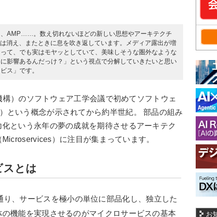
ン、AMP……。数え切れないほどの新しい思想やアーキテクチ
ては消え、またときに息を吹き返しています。メディア露出が増
なって、でも実はモヤッとしていて、美味しそうな圏外なような
チに影響あるんだっけ？」という視点で分解していきたいと思い
ービス」です。
約機構）のソフトウェア工学会議で初めてソフトウェ
onents）という概念が示されてから約半世紀。 部品の組み
力化という永年の夢の成就を期待させるアーキテク
（
Microservices
）に注目が集まっています。
ビスとは
通り、サービスを極小の単位に部品化し、独立した
体の機能を実現させるのがマイクロサービスの基本
お