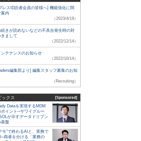
プレスID読者会員の皆様へ] 機能強化に関
ご案内
（2023/4/19）
の続きが読めないなどの不具合発生時の対
つきまして
（2022/12/14）
メンテナンスのお知らせ
（2022/10/14）
 Leaders編集部より] 編集スタッフ募集のお知
（Recruiting）
ピックス
[Sponsored]
eady Dataを実現するMDM
のポイント─サワイグルー
SOLが示すデータドリブン
の基盤
デモ”で終わるAIと、実務で
I─両者を分ける「業務の