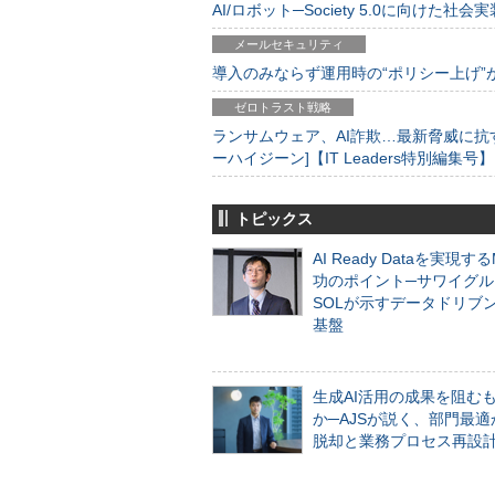
AI/ロボット─Society 5.0に向けた社会実
メールセキュリティ
導入のみならず運用時の“ポリシー上げ”が肝心
ゼロトラスト戦略
ランサムウェア、AI詐欺…最新脅威に抗
ーハイジーン]【IT Leaders特別編集号】
トピックス
AI Ready Dataを実現す
功のポイント─サワイグル
SOLが示すデータドリブ
基盤
生成AI活用の成果を阻む
か─AJSが説く、部門最適
脱却と業務プロセス再設