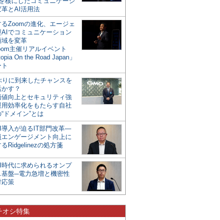
mを核にしたコミュニケーシ
革とAI活用法
るZoomの進化、エージェ
型AIでコミュニケーション
領域を変革
oom主催リアルイベント
opia On the Road Japan」
ート
年ぶりに到来したチャンスを
活かす？
価値向上とセキュリティ強
運用効率化をもたらす自社
“ドメイン”とは
I導入が迫るIT部門改革―
員エンゲージメント向上に
るRidgelinezの処方箋
AI時代に求められるオンプ
ス基盤─電力急増と機密性
対応策
チオシ特集