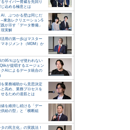
するサイバー脅威を先回り
封じ込める極意とは
とAI、ぶつかる壁は同じだ
」─東急レクリエーション5
実践が示す「データ整備」
う現実解
AI活用の第一歩はマスター
タマネジメント（MDM）か
Iの95％はなぜ使われない
Qlikが提唱するエージェン
ックAIによるデータ統合の
軸
活用を業務補助から意思決定
へと高め、業務プロセスを
させるための道筋とは
の価値を維持し続ける「デー
続供給の型」と「横断組
ータの民主化」の実践法！