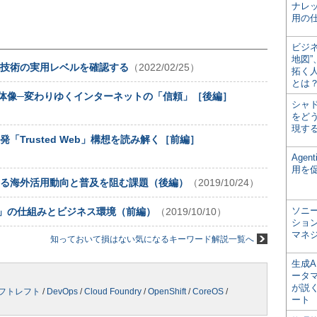
ナレ
用の仕
ビジ
地図
化技術の実用レベルを確認する
（2022/02/25）
拓く
とは
体像─変わりゆくインターネットの「信頼」［後編］
シャ
をどう
現す
「Trusted Web」構想を読み解く［前編］
Age
用を
する海外活用動向と普及を阻む課題（後編）
（2019/10/24）
ソニ
」の仕組みとビジネス環境（前編）
（2019/10/10）
ショ
マネ
知っておいて損はない気になるキーワード解説一覧へ
生成
ータ
が説く
フトレフト
/
DevOps
/
Cloud Foundry
/
OpenShift
/
CoreOS
/
ート