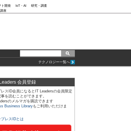
フト開発
IoT・AI
研究・調査
講座
テクノロジー一覧へ
 Leaders 会員登録
レスID会員になるとIT Leadersの会員限定
記事を読むことができます。
Leadersのメルマガを購読できます
ss Business Library
もご利用いただけま
ンプレスIDとは