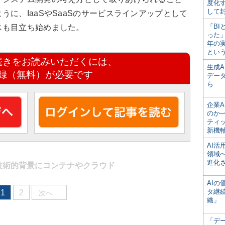
度化
して
に、IaaSやSaaSのサービスラインアップとして
「BI
スも目立ち始めました。
った
年の
とい
続きをお読みいただくには、
生成
録（無料）が必要です
デー
ら
企業A
のか─
ティ
新機
AI
領域
進化
技術的背景にコンテナやクラウド
AI
タ継
1
2
次へ
織」
「デ