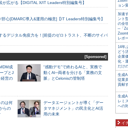
Zoo
装が広がる【DIGITAL X/IT Leaders特別編集号】
ョン変
加速す
[DMARC導入&運用の極意]【IT Leaders特別編集号】
ント
の全
─「Z
Zoomt
するデジタル免疫力を！[前提のゼロトラスト、不断のサイバ
レポ
14
どう
企業
[Sponsored]
化・
だけの
るMDM成
“感動デモ”で終わるAIと、実務で
ープとJ
動くAI─両者を分ける「業務の文
生成A
ン経営の
脈」とCelonisの管制塔
従業
貢献す
生成
レミ
ものは何
データエージェントが導く「デー
への
からの
タマネジメント」の民主化とAI活
計
用の未来
イ