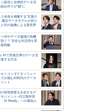
ッジ提供と自律的データ活
組み作りが“鍵”に
ネス全体を俯瞰する“言葉の
”、概念データモデルが切り
人とAIの協働による新世界
？
ドーAIやデータ漏洩の危機
防ぐ？ 安全なAI活用を実
る新戦略
ntic AIで現場主導のデータ活
促進する方法
ーセミコンダクタソリュー
ンズが挑むAI時代のデータ
ジメント
AIの回答精度を左右するデ
マネジメント─日立製作所
「AI Ready」への最短ル