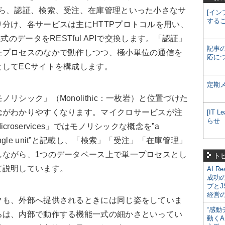
なら、認証、検索、受注、在庫管理といった小さなサ
[イン
する
分け、各サービスは主にHTTPプロトコルを用い、
式のデータをRESTful APIで交換します。「認証」
記事
たプロセスのなかで動作しつつ、極小単位の通信を
応に
してECサイトを構成します。
定期
シック」（Monolithic：一枚岩）と位置づけた
念がわかりやすくなります。マイクロサービスが注
[IT
らせ
oservices」ではモノリシックな概念を”a
lt as a single unit”と記載し、「検索」「受注」「在庫管理」
しながら、1つのデータベース上で単一プロセスとし
ト
て説明しています。
AI R
成功
プとJ
経営
も、外部へ提供されるときには同じ姿をしていま
“感動
ろは、内部で動作する機能一式の細かさといってい
動くA