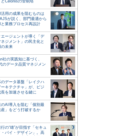
とCelonisの管制塔
AI活用の成果を阻むものは
AJSが説く、部門最適から
却と業務プロセス再設計
タエージェントが導く「デ
マネジメント」の民主化と
用の未来
san社の実践知に基づく、
時代のデータ品質マネジメン
対応のデータ基盤「レイクハ
アーキテクチャ」が、ビジ
成長を加速させる鍵に
業のAI導入を阻む「個別最
遺産」をどう打破するか
行の“雄”が目指す「セキュ
ィ・バイ・デザイン」。高