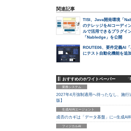
関連記事
TISI、Java開発環境「Nab
のナレッジをAIコーディ
ルで活用できるプラグイ
「Nabledge」を公開
ROUTE06、要件定義AI「
にテスト自動化機能を追
おすすめのホワイトペーパー
「製
業務システム
2027年4月強制適用へ待ったなし、施行迫
版】
生成AI/AIエージェント
成否のカギは「データ基盤」に─生成AI時代
フィジカルAI