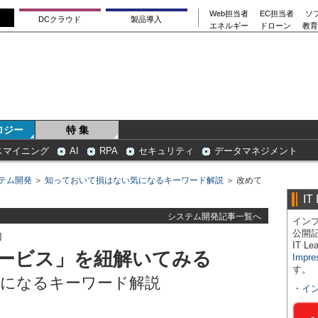
Web担当者
EC担当者
ソ
DCクラウド
製品導入
エネルギー
ドローン
教育
ロジー
特 集
スマイニング
AI
RPA
セキュリティ
データマネジメント
テム開発
＞
知っておいて損はない気になるキーワード解説
＞ 改めて
IT
システム開発記事一覧へ
インプ
公開
]
IT 
ービス」を紐解いてみる
Impre
す。
気になるキーワード解説
・
イ