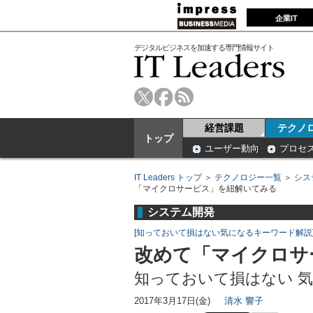
企業IT
デジタルビジネスを加速する専門情報サイト
経営課題
テクノ
トップ
ユーザー動向
プロセ
IT Leaders トップ
＞
テクノロジー一覧
＞
シス
「マイクロサービス」を紐解いてみる
システム開発
[
知っておいて損はない気になるキーワード解説
改めて「マイクロサ
知っておいて損はない 
2017年3月17日(金)
清水 響子