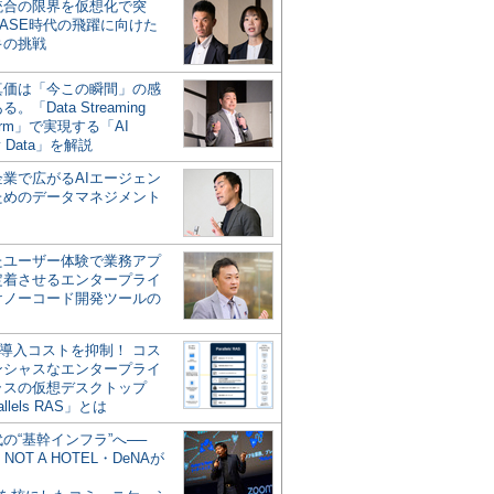
統合の限界を仮想化で突
ASE時代の飛躍に向けた
キの挑戦
の真価は「今この瞬間」の感
。「Data Streaming
form」で実現する「AI
y Data」を解説
企業で広がるAIエージェン
ためのデータマネジメント
？
たユーザー体験で業務アプ
定着させるエンタープライ
けノーコード開発ツールの
の導入コストを抑制！ コス
ンシャスなエンタープライ
ラスの仮想デスクトップ
allels RAS」とは
代の“基幹インフラ”へ──
NOT A HOTEL・DeNAが