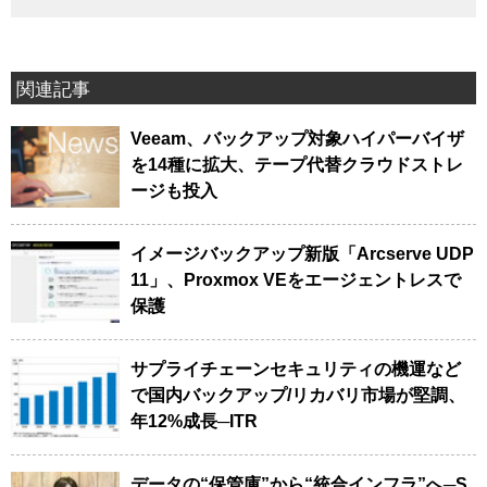
関連記事
Veeam、バックアップ対象ハイパーバイザ
を14種に拡大、テープ代替クラウドストレ
ージも投入
イメージバックアップ新版「Arcserve UDP
11」、Proxmox VEをエージェントレスで
保護
サプライチェーンセキュリティの機運など
で国内バックアップ/リカバリ市場が堅調、
年12%成長─ITR
データの“保管庫”から“統合インフラ”へ─S