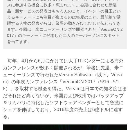
スに参加する機会に数多く恵まれます。会期に合わせた新製
品・新サービスの発表はもちろんのこと、イベントの目玉とい
えるキーノートにも注目が集まるのは毎度のこと。最前線で活
躍する人物の発言からは、業界の動きがひしひしと伝わってき
ます。今回は、米ニューオーリンズで開催された「VeeamON 2
017」のキーノートに登場した二人のキーパーソンにスポット
を当てます。
毎年、4月から6月にかけては大手ITベンダーによる海外
カンファレンスが数多く開催されるが、筆者は先週、米ニ
ューオーリンズで行われたVeeam Software（以下、Veea
m）の年次カンファレンス「VeeamON 2017（5/16 - 5/1
8）」を取材する機会を得た。Veeamは日本での知名度はま
だそれほど高くないが、米国および欧州ではバックアップ
＆リカバリに特化したソフトウェアベンダーとして急激に
シェアを伸ばしており、2016年度の売上は6億ドルに達す
る。