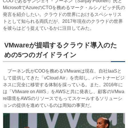
COOであるサンジェイ・プーネン（Sanjay Poonen）氏と
MicrosoftでAzureのCTOを務めるマーク・ルシノビッチ氏の
発言を紹介したい。クラウドの世界におけるスペシャリス
トとして知られる両氏だが、2017年現在のクラウドの世界
を彼らはどう捉えているかに注目してみた。
VMwareが提唱するクラウド導入のた
めの5つのガイドライン
プーネン氏がCOOを務めるVMwareは現在、自社IaaSと
して提供してきた「vCloud Air」を売却し、パートナービジ
ネスに完全に移管する体制を採っている。また、2016年に
は「VMware on AWS」をAWSと共に発表し、顧客のVMwa
re環境をAWSのリソースでもってスケールするソリューシ
ョンの提供を進めているのは周知の事実だ。