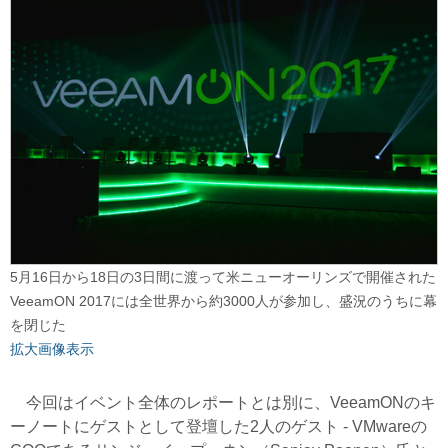
5月16日から18日の3日間に渡って米ニューオーリンズで開催された
VeeamON 2017には全世界から約3000人が参加し、盛況のうちに幕
を閉じた
拡大画像表示
今回はイベント全体のレポートとは別に、VeeamONのキ
ーノートにゲストとして登壇した2人のゲスト - VMwareの