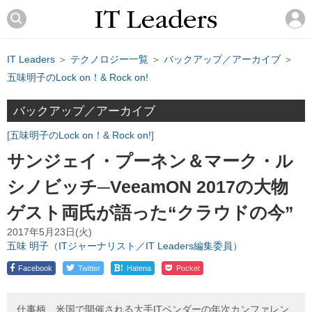
IT Leaders
＞
テクノロジー一覧
＞
バックアップ／アーカイブ
＞
五味明子のLock on！& Rock on!
バックアップ／アーカイブ
五味明子のLock on！& Rock on!
サンジェイ・プーネン＆マーク・ル
シノビッチ─VeeamON 2017の大物
ゲスト両氏が語った“クラウドの今”
2017年5月23日(火)
五味 明子（ITジャーナリスト／IT Leaders編集委員）
!
Facebook
Twitter
Hatena
Pocket
仕事柄、米国で開催される大手ITベンダーの年次カンファレン