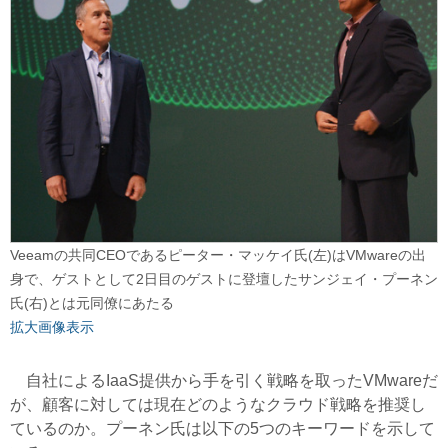
Veeamの共同CEOであるピーター・マッケイ氏(左)はVMwareの出
身で、ゲストとして2日目のゲストに登壇したサンジェイ・プーネン
氏(右)とは元同僚にあたる
拡大画像表示
自社によるIaaS提供から手を引く戦略を取ったVMwareだ
が、顧客に対しては現在どのようなクラウド戦略を推奨し
ているのか。プーネン氏は以下の5つのキーワードを示して