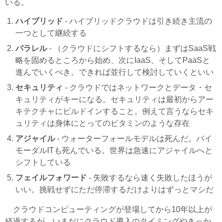
いる。
ハイブリッド
- ハイブリッドクラウドは引き続き主流の
一つとして継続する
パラレル
- （クラウドにシフトするなら）まずはSaaS戦
略を固めるところから始め、次にIaaS、そしてPaaSと
進んでいくべき。できれば並行して検討していくといい
セキュリティ
- クラウドではネットワークとデータ・セ
キュリティがキーになる。セキュリティは最初からアー
キテクチャにビルドインすること。例えて言うならセキ
ュリティは身体にとってのビタミンのような存在
アジャイル
- ウォーターフォールモデルは死んだ。バイ
モーダルITも死んでいる。世界は急速にアジャイルへと
シフトしている
フェイルフォワード
- 失敗するなら速く失敗したほうが
いい。挑戦せずにただ停滞するだけよりはずっとマシだ
クラウドコンピューティングが登場してから10年以上が
経過するが、いまだにクラウド導入のタイミングやきっか