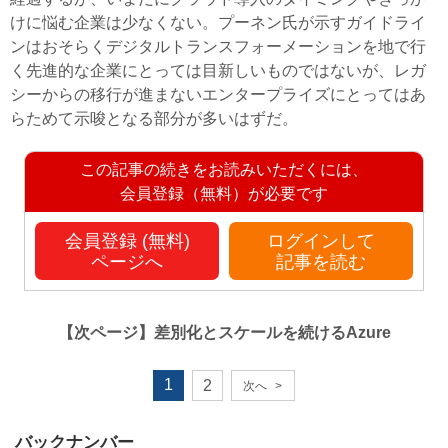
けに悩む企業は少なくない。プーネン氏が示すガイドライ
ンはおそらくデジタルトランスフォーメーションを地で行
く先進的な企業にとっては目新しいものではないが、レガ
シーからの移行が進まないエンタープライズにとってはあ
らためて示唆となる部分が多いはずだ。
この記事の続きをお読みいただくには、
会員登録（無料）が必要です
会員登録 (無料)
ログインして
ページへ
記事を読む
【次ページ】
差別化とスケールを続けるAzure
1
2
次へ
>
バックナンバー