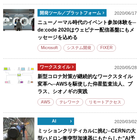
開発ツール／プラットフォーム
2020/06/17
ニューノーマル時代のイベント参加体験を─
de:code 2020はウェビナー配信基盤にもメ
ッセージを込める
Microsoft
システム開発
FIXER
ワークスタイル
2020/05/28
新型コロナ対策が継続的なワークスタイル
変革へ─AWSを駆使した仰星監査法人、プ
ラス、シオノギの実践
AWS
テレワーク
リモートアクセス
AI
2020/03/02
ミッションクリティカルに挑む─CERNの大
型ハドロン衝突型加速器にもたらした"AI予