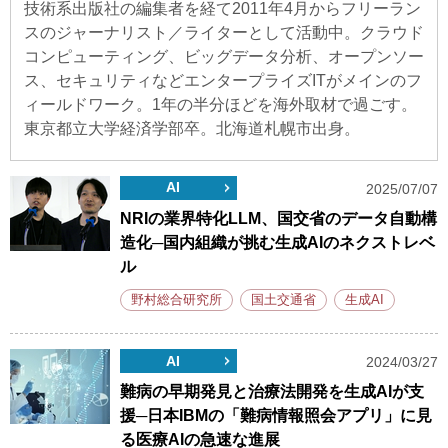
技術系出版社の編集者を経て2011年4月からフリーラン
スのジャーナリスト／ライターとして活動中。クラウド
コンピューティング、ビッグデータ分析、オープンソー
ス、セキュリティなどエンタープライズITがメインのフ
ィールドワーク。1年の半分ほどを海外取材で過ごす。
東京都立大学経済学部卒。北海道札幌市出身。
AI
2025/07/07
NRIの業界特化LLM、国交省のデータ自動構
造化─国内組織が挑む生成AIのネクストレベ
ル
野村総合研究所
国土交通省
生成AI
AI
2024/03/27
難病の早期発見と治療法開発を生成AIが支
援─日本IBMの「難病情報照会アプリ」に見
る医療AIの急速な進展