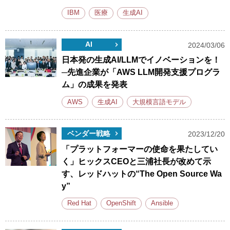
IBM
医療
生成AI
AI
2024/03/06
日本発の生成AI/LLMでイノベーションを！
─先進企業が「AWS LLM開発支援プログラ
ム」の成果を発表
AWS
生成AI
大規模言語モデル
ベンダー戦略
2023/12/20
「プラットフォーマーの使命を果たしてい
く」ヒックスCEOと三浦社長が改めて示
す、レッドハットの“The Open Source Wa
y”
Red Hat
OpenShift
Ansible