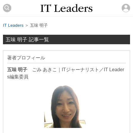
IT Leaders
＞ 五味 明子
五味 明子 記事一覧
著者プロフィール
五味 明子
ごみ あきこ
｜
ITジャーナリスト／IT Leader
s編集委員