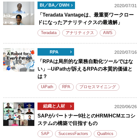
BI／BA／DWH
2020/07/31
「Teradata Vantageは、最重要ワークロー
ドになったアナリティクスの最適解」
Teradata
アナリティクス
AWS
RPA
2020/07/16
「RPAは局所的な業務自動化ツールではな
い」─UiPathが訴えるRPAの本質的価値と
は？
UiPath
RPA
プロセスマイニング
組織と人材
2020/06/26
SAPがパートナー9社とのHRM/HCMエコシ
ステムの構築で目指すもの
SAP
SuccessFactors
Qualtrics