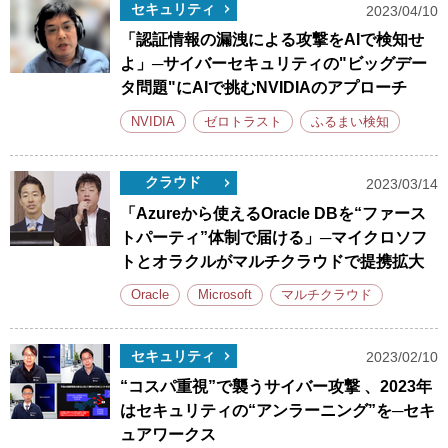
セキュリティ
2023/04/10
「認証情報の漏洩による攻撃をAIで検知せ
よ」─サイバーセキュリティの"ビッグデー
タ問題"にAIで挑むNVIDIAのアプローチ
NVIDIA
ゼロトラスト
ふるまい検知
クラウド
2023/03/14
「Azureから使えるOracle DBを“ファース
トパーティ”体制で届ける」─マイクロソフ
トとオラクルがマルチクラウドで提携拡大
Oracle
Microsoft
マルチクラウド
セキュリティ
2023/02/10
“コスパ重視”で襲うサイバー攻撃 、2023年
はセキュリティの“アンラーニング”を─セキ
ュアワークス