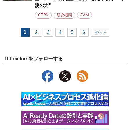
測の力"
CERN
研究機関
EAM
1
2
3
4
5
6
次へ
>
IT Leadersをフォローする