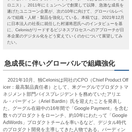
ロニス）。2011年にミュンヘンで創業して以降、急激な成長を
遂げたユニコーン企業が、次の10年に向けて、グローバルレベ
ルで組織・人材・製品を強化している。本稿では、2021年12月
に日本法人の社長に就任した村瀬将思氏へのインタビューを基
に、Celonisがリードするビジネスプロセスへのアプローチが日
本企業のデジタル化をどう変えていくのかについて展望してみ
たい。
急成長に伴いグローバルで組織強化
2021年10月、独Celonisは同社のCPO（Chief Product Off
icer：最高製品責任者）として、米グーグルでプロダクトマ
ネジメント部門バイスプレジデントを務めていたアリエ
ル・バーディン（Ariel Bardin）氏を迎えたことを発表し
た。グーグル在籍中の16年間で「Google Payment」を含む
数々のプロダクトをローンチ、約10年にわたって「Google
AdWords」プロダクトチームを率いるなど、デジタル時代
のプロダクト開発を主導してきた人物である。バーディン