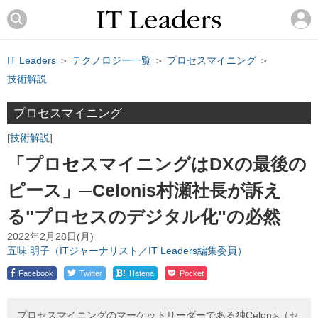
IT Leaders
＞
テクノロジー一覧
＞
プロセスマイニング
＞
技術解説
プロセスマイニング
技術解説
「プロセスマイニングはDXの最後の
ピース」─Celonis村瀬社長が訴え
る"プロセスのデジタル化"の必然
2022年2月28日(月)
五味 明子（ITジャーナリスト／IT Leaders編集委員）
!
Facebook
Twitter
Hatena
Pocket
プロセスマイニングのマーケットリーダーである独Celonis（セ