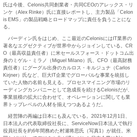
氏は今後、Celonis共同創業者・共同CEOのアレックス・リ
ンケ（Alex Rinke）氏に直接レポートし、主力製品「Celon
is EMS」の製品戦略とロードマップに責任を負うことにな
る。
バーディン氏をはじめ、ここ最近のCelonisにはIT業界の
著名なエグゼクティブが世界中からジョインしている。CR
O（最高収益責任者）に米セールスフォース・ドットコム出
身のミゲル・ミラノ（Miguel Milano）氏、CFO（最高財務
責任者）にグーグル出身のカルロス・キルジュナ（Carlos
Kirjner）氏など、巨大IT企業でグローバルな事業を統括し
ていた人物の名前も見える。プロセスマイニング市場のリ
ーディングカンパニーとして急成長を続けるCelonisだが、
事業規模の拡大に合わせて、オペレーションに関しても業
界トップレベルの人材を揃えつつあるようだ。
経営陣の再編は日本にも及んでいる。2021年12月1日、
日本法人の代表取締役社長に、ServiceNow日本法人で執行
役員社長を約6年間務めた村瀬将思氏（写真1）が就任。米