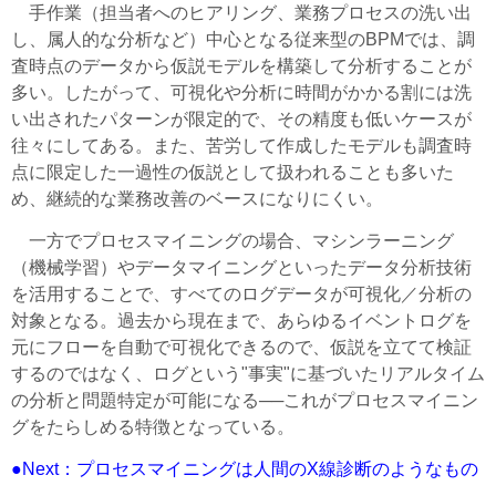
手作業（担当者へのヒアリング、業務プロセスの洗い出
し、属人的な分析など）中心となる従来型のBPMでは、調
査時点のデータから仮説モデルを構築して分析することが
多い。したがって、可視化や分析に時間がかかる割には洗
い出されたパターンが限定的で、その精度も低いケースが
往々にしてある。また、苦労して作成したモデルも調査時
点に限定した一過性の仮説として扱われることも多いた
め、継続的な業務改善のベースになりにくい。
一方でプロセスマイニングの場合、マシンラーニング
（機械学習）やデータマイニングといったデータ分析技術
を活用することで、すべてのログデータが可視化／分析の
対象となる。過去から現在まで、あらゆるイベントログを
元にフローを自動で可視化できるので、仮説を立てて検証
するのではなく、ログという"事実"に基づいたリアルタイム
の分析と問題特定が可能になる──これがプロセスマイニン
グをたらしめる特徴となっている。
●Next：プロセスマイニングは人間のX線診断のようなもの