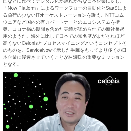
国などに比べてデジタル化が遅れがちな日本企業に対し、
「Now Platform」によるワークフローの自動化とSaaSによ
る負荷の少ないITオーケストレーションを訴え、NTTコム
ウェアなど国内の有力パートナーとのエコシステムを構
築、コロナ禍の期間も含めた実績が認められての新社長起
用のようだ。海外に比して日本での知名度がまだそれほど
高くないCelonisとプロセスマイニングというコンセプトそ
のものを、ServiceNowで示した手腕をもってより多くの日
本企業に浸透させていくことが村瀬氏の重要なミッション
となる。