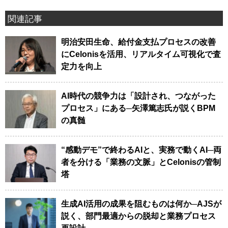
関連記事
明治安田生命、給付金支払プロセスの改善
にCelonisを活用、リアルタイム可視化で査
定力を向上
AI時代の競争力は「設計され、つながった
プロセス」にある─矢澤篤志氏が説くBPM
の真髄
“感動デモ”で終わるAIと、実務で動くAI─両
者を分ける「業務の文脈」とCelonisの管制
塔
生成AI活用の成果を阻むものは何か─AJSが
説く、部門最適からの脱却と業務プロセス