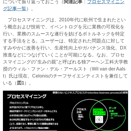
について振り返っておこう（
関連記事
：
プロセスマイニン
グ記事一覧
）。
プロセスマイニングは、2010年代に欧州で生まれたとい
う概念および技術で、イベントログを元に業務の可視化を
行い、業務のスムースな遂行を妨げるボトルネックを特定
する手法をとる。ユーザーは、特定された問題点に対して
すみやかに改善を行い、生産性向上やガバナンス強化、DX
推進などにつなげていくことが可能になる。なお、プロセ
スマイニングの"生みの親"と呼ばれる独アーヘン工科大学教
授のウィル・ファン・デル・アールスト（Wil van der Aals
t）氏は現在、Celonisのチーフサイエンティストを兼任して
いる（
図1
）。