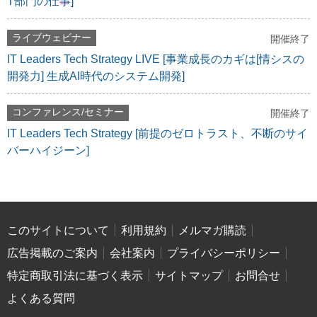
T部門の仕事]
ライブウェビナー
開催終了
IT Leaders Tech Strategy LIVE [事業成長のカギは[情シスの
開発力] 生成AI時代のシステム開発]
コンファレンス/セミナー
開催終了
IT Leaders Tech Strategy [前提のゼロトラスト、不断のサイ
バーハイジーン]
このサイトについて
利用規約
メルマガ購読
広告掲載のご案内
会社案内
プライバシーポリシー
特定商取引法に基づく表示
サイトマップ
お問合せ
よくある質問