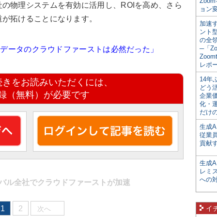
Zoo
の物理システムを有効に活用し、ROIを高め、さら
ョン変
道が拓けることになります。
加速す
ント
の全
─「Z
テラデータのクラウドファーストは必然だった」
Zoomt
レポ
14
続きをお読みいただくには、
どう
録（無料）が必要です
企業
化・
だけの
生成A
従業
貢献す
生成
レミ
への
バル全社でクラウドファーストが加速
1
2
イ
次へ