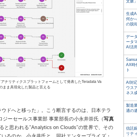
文脈」
生成
何か─
の脱
デー
ータ
AI活
San
AX
ト
アナリティクスプラットフォームとして発表したTeradata Va
AI
そのまま具現化した製品と言える
ウス
ネス
製造
ウドへと移った」。こう断言するのは、日本テラ
適の
ロジーセールス事業部 事業部長の小永井崇氏（
写真
れる"Analytics on Clouds"の世界で、その
信託銀
リテ
ているのか。小永井氏と、同社エンタープライズ・