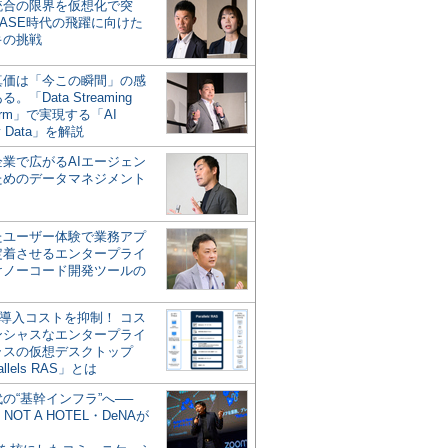
統合の限界を仮想化で突
ASE時代の飛躍に向けた
キの挑戦
の真価は「今この瞬間」の感
。「Data Streaming
form」で実現する「AI
y Data」を解説
企業で広がるAIエージェン
ためのデータマネジメント
？
たユーザー体験で業務アプ
定着させるエンタープライ
けノーコード開発ツールの
の導入コストを抑制！ コス
ンシャスなエンタープライ
ラスの仮想デスクトップ
allels RAS」とは
代の“基幹インフラ”へ──
NOT A HOTEL・DeNAが