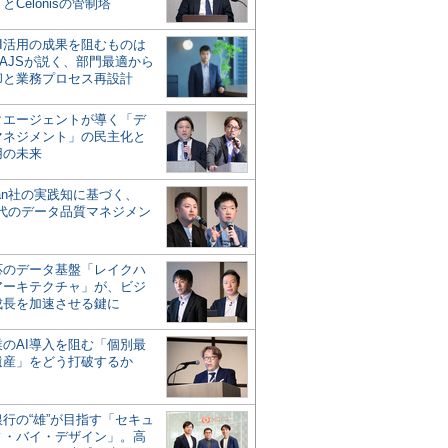
とCelonisの管制塔
AI活用の成果を阻むものは
AJSが説く、部門最適から
却と業務プロセス再設計
タエージェントが導く「デ
マネジメント」の民主化と
用の未来
san社の実践知に基づく、
時代のデータ品質マネジメン
対応のデータ基盤「レイクハ
アーキテクチャ」が、ビジ
成長を加速させる鍵に
業のAI導入を阻む「個別最
遺産」をどう打破するか
行の“雄”が目指す「セキュ
ィ・バイ・デザイン」。高