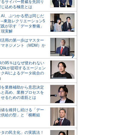
するサイバー脅威を先回り
封じ込める極意とは
とAI、ぶつかる壁は同じだ
」─東急レクリエーション5
実践が示す「データ整備」
う現実解
AI活用の第一歩はマスター
タマネジメント（MDM）か
Iの95％はなぜ使われない
Qlikが提唱するエージェン
ックAIによるデータ統合の
軸
活用を業務補助から意思決定
へと高め、業務プロセスを
させるための道筋とは
の価値を維持し続ける「デー
続供給の型」と「横断組
ータの民主化」の実践法！