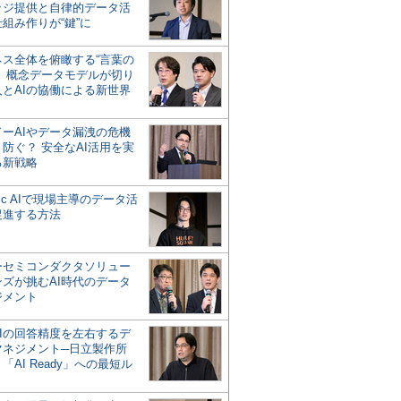
ッジ提供と自律的データ活
組み作りが“鍵”に
ネス全体を俯瞰する“言葉の
”、概念データモデルが切り
人とAIの協働による新世界
？
ドーAIやデータ漏洩の危機
防ぐ？ 安全なAI活用を実
る新戦略
ntic AIで現場主導のデータ活
促進する方法
ーセミコンダクタソリュー
ンズが挑むAI時代のデータ
ジメント
AIの回答精度を左右するデ
マネジメント─日立製作所
「AI Ready」への最短ル