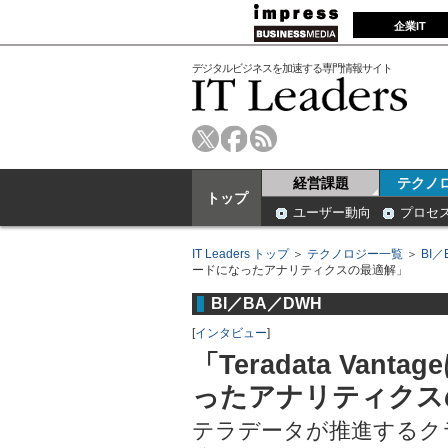
企業IT
デジタルビジネスを加速する専門情報サイト
経営課題
テクノ
トップ
ユーザー動向
プロセ
IT Leaders トップ
＞
テクノロジー一覧
＞
BI／
ードになったアナリティクスの最適解」
BI／BA／DWH
[
インタビュー
]
「Teradata Va
ったアナリティクス
テラデータが推進するク