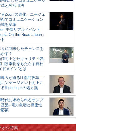
mを核にしたコミュニケーシ
革とAI活用法
るZoomの進化、エージェ
型AIでコミュニケーション
領域を変革
oom主催リアルイベント
opia On the Road Japan」
ート
年ぶりに到来したチャンスを
活かす？
価値向上とセキュリティ強
運用効率化をもたらす自社
“ドメイン”とは
I導入が迫るIT部門改革―
員エンゲージメント向上に
るRidgelinezの処方箋
AI時代に求められるオンプ
ス基盤─電力急増と機密性
対応策
チオシ特集