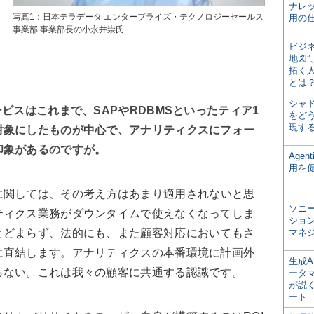
ナレ
写真1：日本テラデータ エンタープライズ・テクノロジーセールス
用の仕
事業部 事業部長の小永井崇氏
ビジ
地図
拓く
とは
シャ
ビスはこれまで、SAPやRDBMSといったティア1
をどう
現す
対象にしたものが中心で、アナリティクスにフォー
印象があるのですが。
Age
用を
に関しては、その考え方はあまり適用されないと思
ソニ
ティクス業務がダウンタイムで使えなくなってしま
ショ
とどまらず、法的にも、また顧客対応においてもさ
マネ
に直結します。アナリティクスの本番環境に計画外
生成
らない。これは我々の顧客に共通する認識です。
ータ
が説く
ート