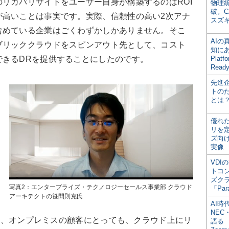
リカバリサイトをユーザー自身が構築するのはROI
物理
破。C
が高いことは事実です。実際、信頼性の高い2次アナ
スズ
含めている企業はごくわずかしかありません。そこ
AI
ブリッククラウドをスピンアウト先として、コスト
知にある
できるDRを提供することにしたのです。
Plat
Read
先進
トの
とは
優れ
リを
ズ向
実像
VDI
トコ
ズク
写真2：エンタープライズ・テクノロジーセールス事業部 クラウド
「Par
アーキテクトの笹間則克氏
AI時
NEC・
こと、オンプレミスの顧客にとっても、クラウド上にリ
語る