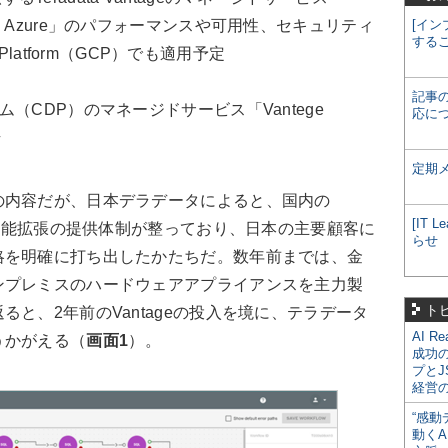
age on Azure」のパフォーマンスや可用性、セキュリティ
[イン
する
 Platform（GCP）でも適用予定
記事
（CDP）のマネージドサービス「Vantege
応に
始
定期
内容だが、日本デラデータによると、国内の
[IT
／機能拡張の提供体制が整っており、日本の主要顧客に
らせ
略を明確に打ち出したかたちだ。数年前までは、金
ンプレミスのハードウェアアプライアンスを主力製
ト
と、2年前のVantageの投入を境に、テラデータ
AI R
うかがえる（
画面1
）。
成功
プとJ
経営
“感動
動くA