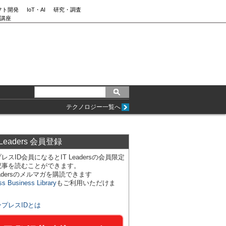
フト開発
IoT・AI
研究・調査
講座
テクノロジー一覧へ
 Leaders 会員登録
レスID会員になるとIT Leadersの会員限定
記事を読むことができます。
Leadersのメルマガを購読できます
ss Business Library
もご利用いただけま
ンプレスIDとは