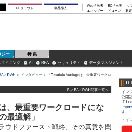
Web担当者
EC担当者
ソ
DCクラウド
製品導入
エネルギー
ドローン
教育
ロジー
特 集
スマイニング
AI
RPA
セキュリティ
データマネジメント
BA／DWH
＞
インタビュー
＞ 「Teradata Vantageは、最重要ワークロ
IT
BI／BA／DWH記事一覧へ
インプ
公開
IT 
ntageは、最重要ワークロードにな
Impre
す。
の最適解」
・
イ
ラウドファースト戦略、その真意を聞