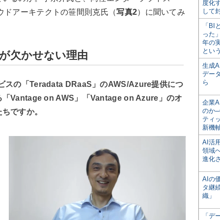
度化
して
ウドアーキテクトの笹間則克氏（
写真2
）に聞いてみ
「BI
った
年の
とい
Rが欠かせない理由
生成
デー
ら
「Teradata DRaaS」のAWS/Azure提供につ
age on AWS」「Vantage on Azure」のオ
企業A
のか─
たちですか。
ティ
新機
AI
領域
進化
AI
タ継
織」
「デ