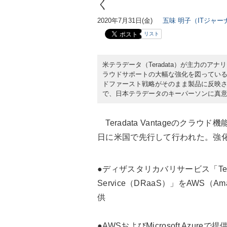
く
2020年7月31日(金)
五味 明子（ITジャーナ
リスト
米テラデータ（Teradata）が主力のアナリ
ラウドサポートの大幅な強化を図ってい
ドファースト戦略がそのまま製品に反映
で、日本テラデータのキーパーソンに真
Teradata Vantageのクラ
日に米国で先行して行われた。強
●ディザスタリカバリサービス「Teradata 
Service（DRaaS）」をAWS（Amazo
供
●AWSおよびMicrosoft Azureで