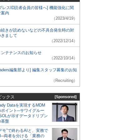
プレスID読者会員の皆様へ] 機能強化に関
ご案内
（2023/4/19）
の続きが読めないなどの不具合発生時の対
つきまして
（2022/12/14）
メンテナンスのお知らせ
（2022/10/14）
 Leaders編集部より] 編集スタッフ募集のお知
（Recruiting）
ピックス
[Sponsored]
eady Dataを実現するMDM
のポイント─サワイグルー
SOLが示すデータドリブン
の基盤
デモ”で終わるAIと、実務で
I─両者を分ける「業務の