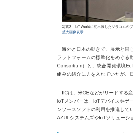
写真2：IoT Worldに初出展したソラコムの
拡大画像表示
海外と日本の動きで、展示と同じ
ラットフォームの標準化をめぐる動きが活発化
Consortium）と、統合開発環境
組みの紹介に力を入れていたが、
IICは、米GEなどがリードする産業
IoTメンバーは、IoTデバイス
ンソースソフトの利用を推進してい
AZULシステムズやIoTソリューシ