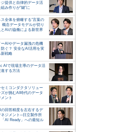
ッジ提供と自律的データ活
組み作りが“鍵”に
ネス全体を俯瞰する“言葉の
”、概念データモデルが切り
人とAIの協働による新世界
？
ドーAIやデータ漏洩の危機
防ぐ？ 安全なAI活用を実
る新戦略
ntic AIで現場主導のデータ活
促進する方法
ーセミコンダクタソリュー
ンズが挑むAI時代のデータ
ジメント
AIの回答精度を左右するデ
マネジメント─日立製作所
「AI Ready」への最短ル