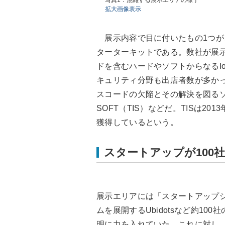
写真1：混雑する展示エリアの様子
拡大画像表示
展示内容で目に付いたもの1つが、
ターターキットである。数社が展示し
ドを含むハードやソフトからなるIo
キュリティ分野も出店者数が多かった。
スコードの欠陥とその解決を図るソー
SOFT（TIS）などだ。TISは2
獲得しているという。
スタートアップが100
展示エリアには「スタートアップシ
ムを展開するUbidotsなど約1
明に力を入れていた。これに対し、Io