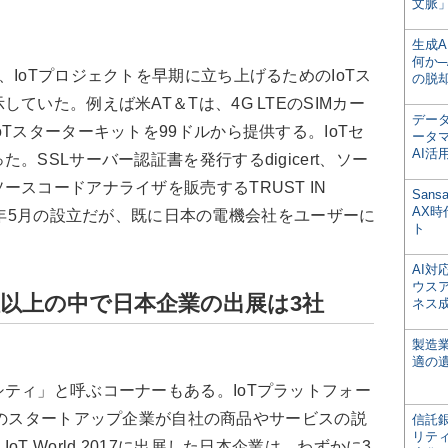
文脈」
生成
何か─
IoTプロジェクトを早期に立ち上げるためのIoTス
の脱
ていた。例えば米AT＆Tは、4G LTEのSIMカー
デー
Tスターターキットを99ドルから提供する。IoTセ
ータ
AI活
SSLサーバー認証書を発行するdigicert、ソー
スコードアナライザを販売するTRUST IN
San
AX
013年5月の設立だが、既に日本の電機会社をユーザーに
ト
AI
ウス
社以上の中で日本企業の出展は3社
ネス
製造
適の
ティ」と呼ぶコーナーもある。IoTプラットフォー
00社のスタートアップ企業が自社の商品やサービスの説
信託銀
リテ
T World 2017に出展した日本企業は、わずかに3