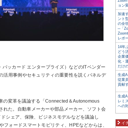
Zoo
ョン変
加速す
ント
の全
─「Z
Zoomt
レポ
14
どう
企業
化・
だけの
ット・パッカード エンタープライズ）などのITベンダー
別の活用事例やセキュリティの重要性を説くパネルデ
生成A
従業
貢献す
生成
の変革を議論する「Connected＆Autonomous
レミ
への
」が同時開催された。自動車メーカーや部品メーカー、ソフト会
イドシェア、保険、ビジネスモデルなどを議論し
イ
やフォードスマートモビリティ、HPEなどからは、