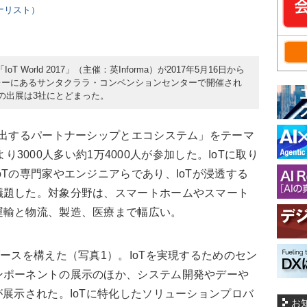
ーナリスト）
World 2017」（主催：英Informa）が2017年5月16日から
レーにあるサンタクララ・コンベンションセンターで開催され
の出展は3社にとどまった。
創出するパートナーシップとエコシステム」をテーマ
年より3000人多い約1万4000人が参加した。IoTに取り
oTの専門家やエンジニアらであり、IoTが浸透する
議題した。対象分野は、スマートホームやスマート
運輸と物流、製造、医療まで幅広い。
ースを構えた（写真1）。IoTを実現するためのセン
ンポーネントの展示のほか、システム開発やデーや
が展示された。IoTに特化したソリューションプロバ
お