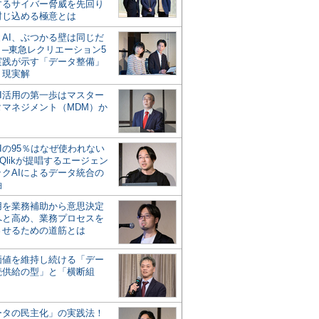
するサイバー脅威を先回り
封じ込める極意とは
とAI、ぶつかる壁は同じだ
」─東急レクリエーション5
実践が示す「データ整備」
う現実解
AI活用の第一歩はマスター
タマネジメント（MDM）か
Iの95％はなぜ使われない
Qlikが提唱するエージェン
ックAIによるデータ統合の
軸
活用を業務補助から意思決定
へと高め、業務プロセスを
させるための道筋とは
の価値を維持し続ける「デー
続供給の型」と「横断組
ータの民主化」の実践法！