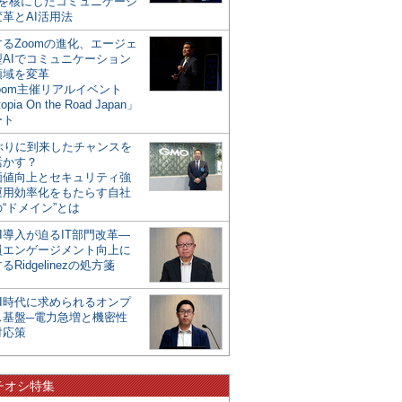
mを核にしたコミュニケーシ
革とAI活用法
るZoomの進化、エージェ
型AIでコミュニケーション
領域を変革
oom主催リアルイベント
opia On the Road Japan」
ート
年ぶりに到来したチャンスを
活かす？
価値向上とセキュリティ強
運用効率化をもたらす自社
“ドメイン”とは
I導入が迫るIT部門改革―
員エンゲージメント向上に
るRidgelinezの処方箋
AI時代に求められるオンプ
ス基盤─電力急増と機密性
対応策
チオシ特集