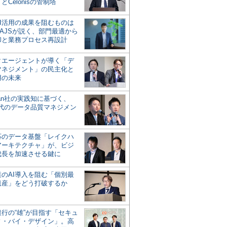
とCelonisの管制塔
AI活用の成果を阻むものは
AJSが説く、部門最適から
却と業務プロセス再設計
タエージェントが導く「デ
マネジメント」の民主化と
用の未来
san社の実践知に基づく、
時代のデータ品質マネジメン
対応のデータ基盤「レイクハ
アーキテクチャ」が、ビジ
成長を加速させる鍵に
業のAI導入を阻む「個別最
遺産」をどう打破するか
行の“雄”が目指す「セキュ
ィ・バイ・デザイン」。高