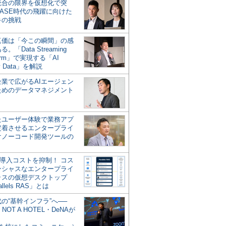
統合の限界を仮想化で突
ASE時代の飛躍に向けた
キの挑戦
の真価は「今この瞬間」の感
。「Data Streaming
form」で実現する「AI
y Data」を解説
企業で広がるAIエージェン
ためのデータマネジメント
？
たユーザー体験で業務アプ
定着させるエンタープライ
けノーコード開発ツールの
の導入コストを抑制！ コス
ンシャスなエンタープライ
ラスの仮想デスクトップ
allels RAS」とは
代の“基幹インフラ”へ──
NOT A HOTEL・DeNAが