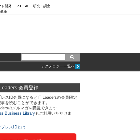
フト開発
IoT・AI
研究・調査
講座
テクノロジー一覧へ
 Leaders 会員登録
レスID会員になるとIT Leadersの会員限定
記事を読むことができます。
Leadersのメルマガを購読できます
ss Business Library
もご利用いただけま
ンプレスIDとは