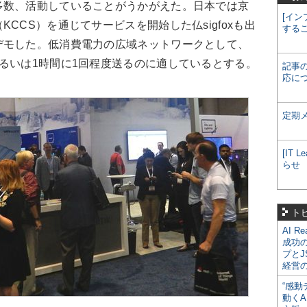
多数、活動していることがうかがえた。日本では京
[イン
CCS）を通じてサービスを開始した仏sigfoxも出
する
デモした。低消費電力の広域ネットワークとして、
るいは1時間に1回程度送るのに適しているとする。
記事
応に
定期
[IT
らせ
ト
AI R
成功
プとJ
経営
“感動
動くA