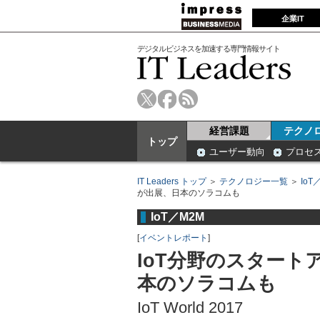
企業IT
デジタルビジネスを加速する専門情報サイト
経営課題
テクノ
トップ
ユーザー動向
プロセ
IT Leaders トップ
＞
テクノロジー一覧
＞
IoT
が出展、日本のソラコムも
IoT／M2M
[
イベントレポート
]
IoT分野のスタート
本のソラコムも
IoT World 2017