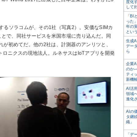
度化
して
「BI
った
年の
するソラコムが、その1社（写真2）。安価なSIMカ
とい
ことで、同社サービスを米国市場に売り込んだ。同
生成
は、これが初めてだ。他の2社は、計測器のアンリツと、
デー
ら
トロニクスの現地法人。ルネサスはIoTアプリを開発
。
企業A
のか─
ティ
新機
AI
領域
進化
AI
タ継
織」
「デ