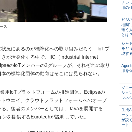
ナレ
用の仕
ビジ
地図
ブース
拓く
とは
シャ
状況にあるのが標準化への取り組みだろう。IoTプ
をどう
現す
する中で、IIC（Industrial Internet
EclipseのIoTメンバーの2グループが、それぞれの取り
Age
用を
日本の標準化団体の動向はそこには見られない。
ソニ
用IoTプラットフォームの推進団体。Eclipseの
ショ
マネ
やゲートウエイ、クラウドプラットフォームへのオープ
る。後者のメンバーとしては、Javaを展開する
生成
ータ
ョンを提供するEurotechが説明していた。
が説く
ート