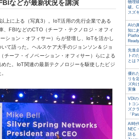
FBIなどが最新状況を講演
物理
破。C
スズ
は400以上に上る（写真3）。IoT活用の先行企業である
AI
車、FBIなどのCTO（チーフ・テクノロジ・オフィ
知にある
Plat
メーション・オフィサー）らが登壇し、IoTを活かし
Read
ついて語った。ヘルスケア大手のジョンソン＆ジョ
先進
IO（チーフ・イノベーション・オフィサー）らによる
トの
とは
めた。IoT関連の最新テクノロジーを駆使したビジ
た。
優れ
リを
ズ向
実像
VDI
トコ
ズク
「Par
AI時
NEC・
語る