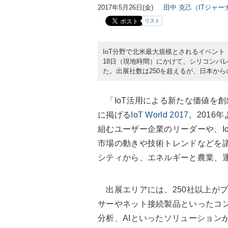
2017年5月26日(金)
田中 克己（ITジャ
リスト
IoT分野で北米最大規模とされるイベント「IoT 
18日（現地時間）にかけて、シリコンバ
た。出展社数は250を超えるが、日本から
「IoT活用による新たな価値を
に掲げる
IoT World 2017
。2016
組むユーザー企業のリーダーや、I
市場の動きや技術トレンドなどを
シティから、エネルギーと農業、
出展エリアには、250社以上がブ
サーやネット接続製品といったコ
分析、AIといったソリューション