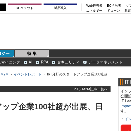
Web担当者
EC担当者
ソ
DCクラウド
製品導入
エネルギー
ドローン
教育
ロジー
特 集
スマイニング
AI
RPA
セキュリティ
データマネジメント
／M2M
＞
イベントレポート
＞ IoT分野のスタートアップ企業100社超
IT
IoT／M2M記事一覧へ
インプ
公開
IT 
アップ企業100社超が出展、日
Impre
す。
・
イ