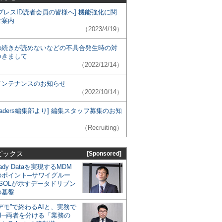
プレスID読者会員の皆様へ] 機能強化に関
ご案内
（2023/4/19）
の続きが読めないなどの不具合発生時の対
つきまして
（2022/12/14）
メンテナンスのお知らせ
（2022/10/14）
 Leaders編集部より] 編集スタッフ募集のお知
（Recruiting）
ピックス
[Sponsored]
eady Dataを実現するMDM
のポイント─サワイグルー
SOLが示すデータドリブン
の基盤
デモ”で終わるAIと、実務で
I─両者を分ける「業務の