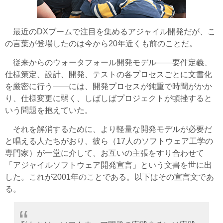
最近のDXブームで注目を集めるアジャイル開発だが、こ
の言葉が登場したのは今から20年近くも前のことだ。
従来からのウォータフォール開発モデル――要件定義、
仕様策定、設計、開発、テストの各プロセスごとに文書化
を厳密に行う――には、開発プロセスが鈍重で時間がかか
り、仕様変更に弱く、しばしばプロジェクトが頓挫すると
いう問題を抱えていた。
それを解消するために、より軽量な開発モデルが必要だ
と唱える人たちがおり、彼ら（17人のソフトウェア工学の
専門家）が一堂に介して、お互いの主張をすり合わせて
「アジャイルソフトウェア開発宣言」という文書を世に出
した。これが2001年のことである。以下はその宣言文であ
る。