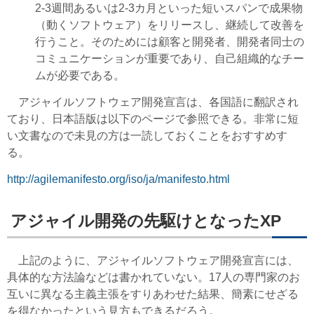
2-3週間あるいは2-3カ月といった短いスパンで成果物
（動くソフトウェア）をリリースし、継続して改善を
行うこと。そのためには顧客と開発者、開発者同士の
コミュニケーションが重要であり、自己組織的なチー
ムが必要である。
アジャイルソフトウェア開発宣言は、各国語に翻訳され
ており、日本語版は以下のページで参照できる。非常に短
い文書なので未見の方は一読しておくことをおすすめす
る。
http://agilemanifesto.org/iso/ja/manifesto.html
アジャイル開発の先駆けとなったXP
上記のように、アジャイルソフトウェア開発宣言には、
具体的な方法論などは書かれていない。17人の専門家のお
互いに異なる主義主張をすりあわせた結果、簡素にせざる
を得なかったという見方もできるだろう。