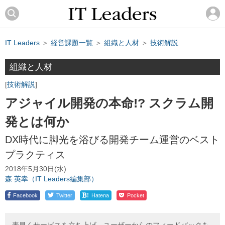
IT Leaders
＞
経営課題一覧
＞
組織と人材
＞
技術解説
組織と人材
技術解説
アジャイル開発の本命!? スクラム開
発とは何か
DX時代に脚光を浴びる開発チーム運営のベスト
プラクティス
2018年5月30日(水)
森 英幸（IT Leaders編集部）
!
Facebook
Twitter
Hatena
Pocket
素早くサービスを立ち上げ、ユーザーからのフィードバックを