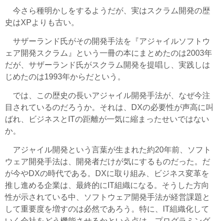
今さら種明かしをするようだが、実はスクラム開発の歴
史はXPよりも古い。
サザーランド氏がその開発手法を『アジャイルソフトウ
ェア開発スクラム』という一冊の本にまとめたのは2003年
だが、サザーランド氏がスクラム開発を提唱し、実践しは
じめたのは1993年からだという。
では、この歴史の長いアジャイル開発手法が、なぜ今注
目されているのだろうか。それは、DXの必要性が声高に叫
ばれ、ビジネスとITの距離が一気に縮まったせいではない
か。
アジャイル開発という言葉が生まれた約20年前、ソフト
ウェア開発手法は、開発者だけが気にするものだった。だ
が今やDXの時代である。DXに取り組み、ビジネス変革を
推し進める企業は、最終的にIT組織になる。そうした方向
性が示されている中、ソフトウェア開発手法が経営課題と
して重要度を増すのは必然であろう。特に、IT組織化して
いく会社をどう機能させるかという点は、プログラミング