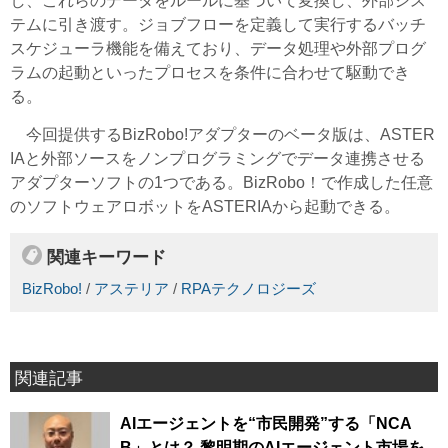
し、これらのデータをルールに基づいて変換し、外部シス
テムに引き渡す。ジョブフローを定義して実行するバッチ
スケジューラ機能を備えており、データ処理や外部プログ
ラムの起動といったプロセスを条件に合わせて駆動でき
る。
今回提供するBizRobo!アダプターのベータ版は、ASTER
IAと外部ソースをノンプログラミングでデータ連携させる
アダプターソフトの1つである。BizRobo！で作成した任意
のソフトウェアロボットをASTERIAから起動できる。
関連キーワード
BizRobo!
/
アステリア
/
RPAテクノロジーズ
関連記事
AIエージェントを“市民開発”する「NCA
B」とは？ 黎明期のAIエージェント市場を