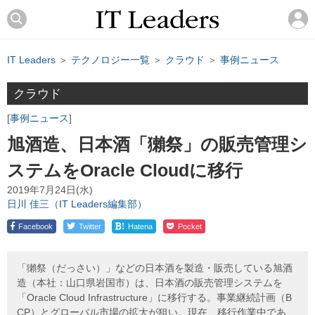
IT Leaders
＞
テクノロジー一覧
＞
クラウド
＞
事例ニュース
クラウド
事例ニュース
旭酒造、日本酒「獺祭」の販売管理シ
ステムをOracle Cloudに移行
2019年7月24日(水)
日川 佳三（IT Leaders編集部）
!
Facebook
Twitter
Hatena
Pocket
「獺祭（だっさい）」などの日本酒を製造・販売している旭酒
造（本社：山口県岩国市）は、日本酒の販売管理システムを
「Oracle Cloud Infrastructure」に移行する。事業継続計画（B
CP）とグローバル市場の拡大が狙い。現在、移行作業中であ