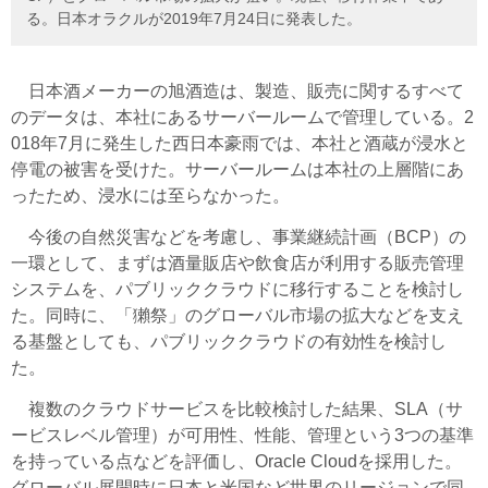
る。日本オラクルが2019年7月24日に発表した。
日本酒メーカーの旭酒造は、製造、販売に関するすべて
のデータは、本社にあるサーバールームで管理している。2
018年7月に発生した西日本豪雨では、本社と酒蔵が浸水と
停電の被害を受けた。サーバールームは本社の上層階にあ
ったため、浸水には至らなかった。
今後の自然災害などを考慮し、事業継続計画（BCP）の
一環として、まずは酒量販店や飲食店が利用する販売管理
システムを、パブリッククラウドに移行することを検討し
た。同時に、「獺祭」のグローバル市場の拡大などを支え
る基盤としても、パブリッククラウドの有効性を検討し
た。
複数のクラウドサービスを比較検討した結果、SLA（サ
ービスレベル管理）が可用性、性能、管理という3つの基準
を持っている点などを評価し、Oracle Cloudを採用した。
グローバル展開時に日本と米国など世界のリージョンで同