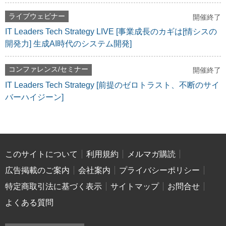
ライブウェビナー
開催終了
IT Leaders Tech Strategy LIVE [事業成長のカギは[情シスの
開発力] 生成AI時代のシステム開発]
コンファレンス/セミナー
開催終了
IT Leaders Tech Strategy [前提のゼロトラスト、不断のサイ
バーハイジーン]
このサイトについて
利用規約
メルマガ購読
広告掲載のご案内
会社案内
プライバシーポリシー
特定商取引法に基づく表示
サイトマップ
お問合せ
よくある質問