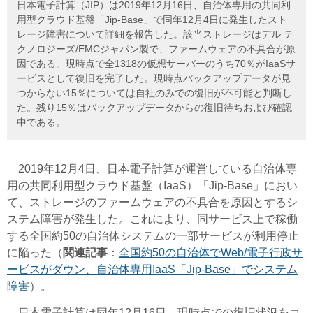
日本電子計算（JIP）は2019年12月16日、自治体専用の共同利
用型クラウド基盤「Jip-Base」で同年12月4日に発生したスト
レージ障害について詳細を報告した。該当ストレージはデル テ
クノロジーズ/EMCジャパン製で、ファームウェアの不具合が原
因である。現時点で全1318の仮想サーバーのうち70％がIaaSサ
ービスとして復旧を完了した。現時点バックアップデータが見
つからない15％については自社のみでの復旧が不可能と判断し
た。残り15％はバックアップデータからの復旧待ちおよび確認
中である。
2019年12月4日、日本電子計算が運営している自治体専
用の共同利用型クラウド基盤（IaaS）「Jip-Base」におい
て、ストレージのファームウェアの不具合を原因とするシ
ステム障害が発生した。これにより、同サービス上で稼働
する全国約50の自治体システムの一部サービスが利用停止
に陥った（
関連記事
：
全国約50の自治体でWeb/電子行政サ
ービスがダウン、自治体専用IaaS「Jip-Base」でシステム
障害
）。
日本電子計算は同年12月16日、現時点での復旧状況をコ