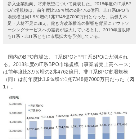
参入企業動向、将来展望について発表した。2018年度のIT系BP
O市場規模は、前年度比3.9％増の2兆4762億円、非IT系BPO市
場規模は同1.9％増の1兆7348億7000万円となった。労働力不
足・人材不足に加え、働き方改革推進の影響を背景にアウトソ
ーシングサービスへの需要が拡大しているとし、2019年度以降
もIT系・非IT系ともに市場拡大を予測している。
国内のBPO市場は、IT系BPOと非IT系BPOに大別され
る。2018年度のIT系BPO市場規模（事業者売上高ベース）
は前年度比3.9％増の2兆4762億円、非IT系BPO市場規模
（同）は前年度比1.9％増の1兆7348億7000万円だった（
図
1
）。