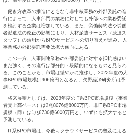
は、前年度比1.9％増の828億4000万円だった。
働き方改革の推進にともなう非中核業務の外部委託の進
行によって、人事部門の業務に対しても外部への業務委託
を検討する企業は増加している。また、労働契約法や労働
者派遣法の改正の影響により、人材派遣サービス（派遣ス
タッフ）の活用からBPOサービスへの切り替えが進み、人
事業務の外部委託需要は拡大傾向にある。
この一方、人事関連業務の外部委託に対する抵抗感はい
まだ強く、その進行は部分的・段階的になるものと見られ
る。このことから、市場は緩やかに推移し、2023年度の人
事BPO市場規模は906億円となると、矢野経済研究所は予
測している。
将来展望としては、2023年度のIT系BPO市場規模（事業
者売上高ベース）は2兆8076億8000万円、非IT系BPO市場
規模（同）は1兆8730億6000万円と、いずれも拡大すると
予測している。
IT系BPO市場は、今後もクラウドサービスの普及による