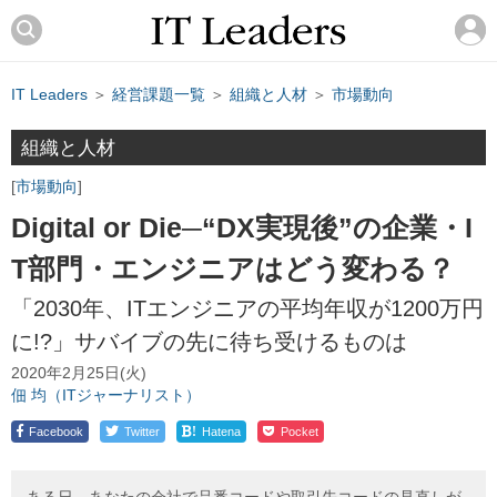
IT Leaders
＞
経営課題一覧
＞
組織と人材
＞
市場動向
組織と人材
市場動向
Digital or Die─“DX実現後”の企業・I
T部門・エンジニアはどう変わる？
「2030年、ITエンジニアの平均年収が1200万円
に!?」サバイブの先に待ち受けるものは
2020年2月25日(火)
佃 均（ITジャーナリスト）
!
Facebook
Twitter
Hatena
Pocket
ある日、あなたの会社で品番コードや取引先コードの見直しが