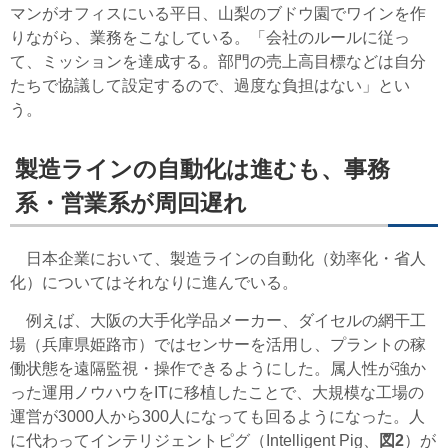
マンがオフィスにいる平日、山梨のブドウ園でワインを作
りながら、業務をこなしている。「会社のルールに従っ
て、ミッションを達成する。部門の売上高目標などは自分
たちで協議して設定するので、過度な負担はない」とい
う。
製造ラインの自動化は進むも、事務
系・営業系が周回遅れ
日本企業において、製造ラインの自動化（効率化・省人
化）についてはそれなりに進んでいる。
例えば、大阪の大手化学品メーカー、ダイセルの網干工
場（兵庫県姫路市）ではセンサーを活用し、プラントの稼
働状態を遠隔監視・操作できるようにした。属人性が強か
った運用ノウハウをITに移植したことで、大規模な工場の
運営が3000人から300人になっても回るようになった。人
に代わってインテリジェントピグ（Intelligent Pig、
図2
）が