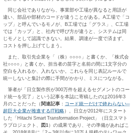
同じ会社でありながら、事業部や工場が異なると用語が
違い、部品や部材のコードが違うことがある。A工場で「コ
ップ」と呼んでいるモノが、B工場では「グラス」、C工場
では「カップ」と、社内で呼び方が違うと、システムは同
じモノとして認識できない。結果、調達が一度で済まず、
コストを押し上げてしまう。
また、取引先企業を「（株）○○○○」と書くか、「株式会
社○○○○」と書くか。担当者の苗字と名前の間に1文字分の
空白を入れるか、入れないか。これらを同じ表記ルールで
統一しないと集計の際に手間がかかり、ミスにつながる。
筆者が「日立製作所が300万件を超えるセグメントのコー
ド統一を完了」という記事を本誌に寄稿したのは2016年3
月のことだった（
関連記事
：
コード統一だけで終わらない─
超巨大企業が推進するIT戦略
）。日立が2012年にスタート
した「Hitachi Smart Transformation Project」（日立スマト
ラプロジェクト、
図1
）の成果であり、その準備があればこ
そ、2018年8月に「2～3年以内に10万人規模のテレワーク