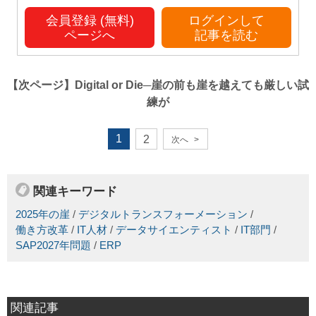
会員登録 (無料)
ログインして
ページへ
記事を読む
【次ページ】
Digital or Die─崖の前も崖を越えても厳しい試
練が
1
2
次へ
>
関連キーワード
2025年の崖
/
デジタルトランスフォーメーション
/
働き方改革
/
IT人材
/
データサイエンティスト
/
IT部門
/
SAP2027年問題
/
ERP
関連記事