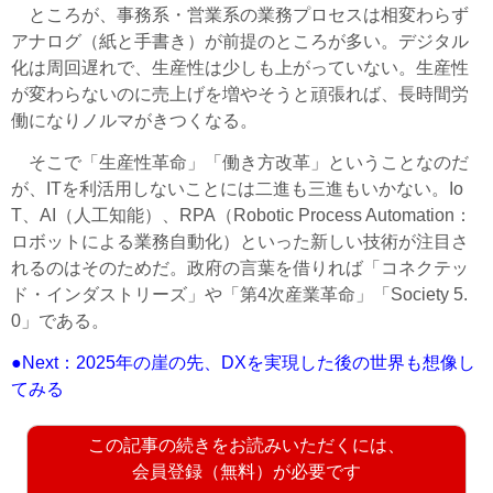
ところが、事務系・営業系の業務プロセスは相変わらず
アナログ（紙と手書き）が前提のところが多い。デジタル
化は周回遅れで、生産性は少しも上がっていない。生産性
が変わらないのに売上げを増やそうと頑張れば、長時間労
働になりノルマがきつくなる。
そこで「生産性革命」「働き方改革」ということなのだ
が、ITを利活用しないことには二進も三進もいかない。Io
T、AI（人工知能）、RPA（Robotic Process Automation：
ロボットによる業務自動化）といった新しい技術が注目さ
れるのはそのためだ。政府の言葉を借りれば「コネクテッ
ド・インダストリーズ」や「第4次産業革命」「Society 5.
0」である。
●Next：2025年の崖の先、DXを実現した後の世界も想像し
てみる
この記事の続きをお読みいただくには、
会員登録（無料）が必要です