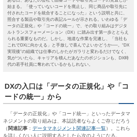
始まる。「使っていないコードを廃止し、同じ商品や取引先に
付されたコードを統合することになった」という説明と共に、
照合する製品や取引先の表記ルールが示される。いわゆる「デ
ータの正規化」や「コードの統一」で、その取り組みはデジタ
ルトランスフォーメーション（DX）に踏み出す第一歩ととらえ
られる重要なものだ。しかし、地道な作業を完遂し、「当社も
これでDXに向かえる」と手放しで喜んでよいかどうか──。“DX
実現後”の組織では仕事のしかたがガラリと変わるだけでなく、
気がついたら、キャリアを積んだあなたのポジションも、DX時
代の若手社員に奪われているかもしれない。
DXの入口は「データの正規化」や「コ
ードの統一」から
「データの正規化」や「コード統一」といったデータマ
ネジメントの取り組みは、本誌読者ならよくご存じだろう
（
関連記事
：
データマネジメント関連記事一覧
）。これら
を詳しくない人に説明するとしたら次のようになる。