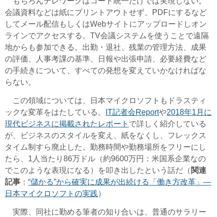
もちろんテレワークはコード統一だけでは実現しない。
会議資料などは紙にプリントアウトせず、PDFにするなど
してメール配信もしくはWebサイトにアップロードしオン
ラインでアクセスする。TV会議システムを使うことで遠隔
地からも参加できる。出勤・退社、残業の管理方法、成果
の評価、人事考課の基準、日報や出張申請、必要経費など
の手続きについて、すべての発想を変えていかなければな
らない。
この領域については、日本マイクロソフトもドラスティ
ックな変革をはたしている。
IT記者会Report
や
2018年1月に
現代ビジネスに掲載されたレポート
で詳しく紹介している
が、ビジネスのスタイルを変え、紙をなくし、フレックス
タイム制すら廃止した。勤務時間や勤務場所をフリーにし
たら、1人当たり86万ドル（約9600万円：米国系企業なの
でこのような表現になる）を叩き出したという話だ（
関連
記事
：
“儲かる”から確実に成果が出続ける「働き方改革」―
日本マイクロソフトの実践
）
実際、同社に勤める筆者の知り合いは、普通のサラリー