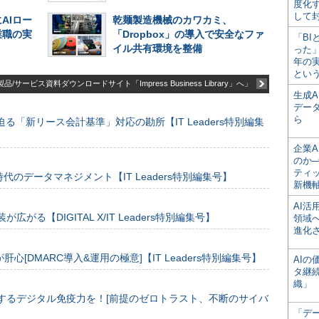
度化
して
AIロー
乾麺製造機械のカワカミ、
業職の実
「Dropbox」の導入で安全なファ
「BI
イル共有環境を整備
った
年の
とい
品/サービス資料ダウンロードサイト「Impress Business Library」へ」
生成
デー
ら
る「新リース会計基準」対応の勘所【IT Leaders特別編集
企業A
のか─
ティ
のデータマネジメント【IT Leaders特別編集号】
新機
AI
装が広がる【DIGITAL X/IT Leaders特別編集号】
領域
進化
[DMARC導入&運用の極意]【IT Leaders特別編集号】
AI
タ継
織」
するデジタル免疫力を！[前提のゼロトラスト、不断のサイバ
「デ