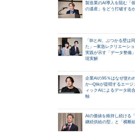
製造業のAI導入を阻む「
の遺産」をどう打破する
「BIとAI、ぶつかる壁は
た」─東急レクリエーショ
実践が示す「データ整備
現実解
企業AIの95％はなぜ使わ
か─Qlikが提唱するエー
ィックAIによるデータ統
軸
AIの価値を維持し続ける
継続供給の型」と「横断