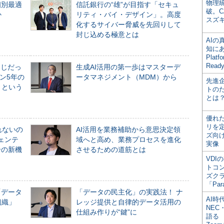
物理
個別最適
信託銀行の“雄”が目指す「セキュ
破。C
か
リティ・バイ・デザイン」。高度
スズ
化するサイバー脅威を先回りして
封じ込める極意とは
AI
知にある
Plat
Read
同じだっ
生成AI活用の第一歩はマスターデ
ン5年の
ータマネジメント（MDM）から
先進
」という
トの
とは
優れ
リを
れないの
AI活用を業務補助から意思決定領
ズ向
ジェンテ
域へと高め、業務プロセスを進化
実像
合の新機
させるための道筋とは
VDI
トコ
ズク
「Par
「データ
「データの民主化」の実践法！ ナ
AI時
組織」
レッジ提供と自律的データ活用の
NEC・
仕組み作りが“鍵”に
語る