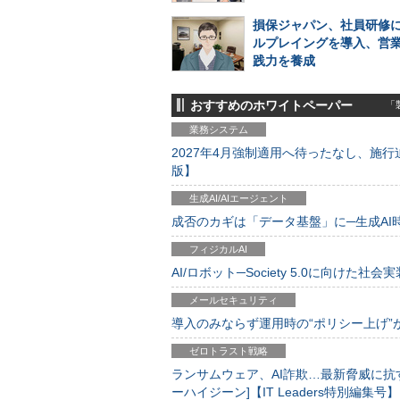
損保ジャパン、社員研修に
ルプレイングを導入、営
践力を養成
おすすめのホワイトペーパー
「製
業務システム
2027年4月強制適用へ待ったなし、施行迫
版】
生成AI/AIエージェント
成否のカギは「データ基盤」に─生成AI時代
フィジカルAI
AI/ロボット─Society 5.0に向けた社会実
メールセキュリティ
導入のみならず運用時の“ポリシー上げ”が肝心
ゼロトラスト戦略
ランサムウェア、AI詐欺…最新脅威に抗
ーハイジーン]【IT Leaders特別編集号】