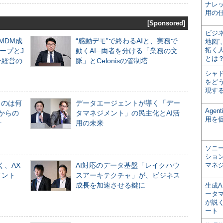
ナレ
用の仕
[Sponsored]
ビジ
るMDM成
“感動デモ”で終わるAIと、実務で
地図
拓く
ープとJ
動くAI─両者を分ける「業務の文
とは
ン経営の
脈」とCelonisの管制塔
シャ
をどう
現す
ものは何
データエージェントが導く「デー
Age
からの
タマネジメント」の民主化とAI活
用を
計
用の未来
ソニ
ショ
く、AX
AI対応のデータ基盤「レイクハウ
マネ
メント
スアーキテクチャ」が、ビジネス
成長を加速させる鍵に
生成
ータ
が説く
ート