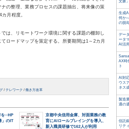
文脈」
ソナの整理、業務プロセスの課題抽出、将来像の策
生成
4カ月程度。
何か─
の脱
では、リモートワーク環境に関する課題の棚卸し
デー
ータ
てロードマップを策定する。所要期間は1～2カ月
AI活
San
AX
ト
AI
ウス
ネス
グ
/
テレワーク
/
働き方改革
製造
適の
を─HP
京都中央信用金庫、対面業務の教
」のIT
育にAIロールプレイングを導入、
信託銀
リテ
新入職員研修で162人が利用