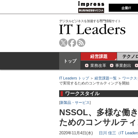
企業IT
デジタルビジネスを加速する専門情報サイト
経営課題
テクノ
トップ
業務改革
事業創出
IT Leaders トップ
＞
経営課題一覧
＞
ワークス
で実現するためのコンサルティングを開始
ワークスタイル
[
新製品・サービス
]
NSSOL、多様な
ためのコンサルティ
2020年11月4日(水)
日川 佳三（IT Lead