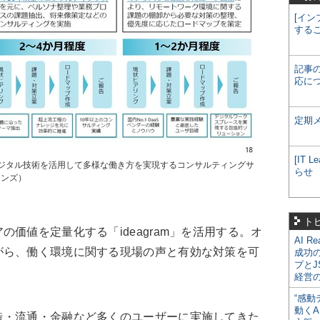
[イン
する
記事
応に
定期
[IT
ジタル技術を活用して多様な働き方を実現するコンサルティングサ
らせ
ョンズ）
ト
価値を定量化する「ideagram」を活用する。オ
AI R
がら、働く環境に関する現場の声と有効な対策を可
成功
プとJ
経営
“感動
動くA
・流通・金融など多くのユーザーに実施してきた