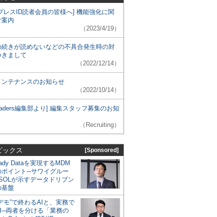
プレスID読者会員の皆様へ] 機能強化に関
ご案内
（2023/4/19）
の続きが読めないなどの不具合発生時の対
つきまして
（2022/12/14）
メンテナンスのお知らせ
（2022/10/14）
 Leaders編集部より] 編集スタッフ募集のお知
（Recruiting）
ピックス
[Sponsored]
eady Dataを実現するMDM
のポイント─サワイグルー
SOLが示すデータドリブン
の基盤
デモ”で終わるAIと、実務で
I─両者を分ける「業務の