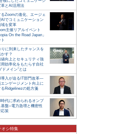
mを核にしたコミュニケーシ
革とAI活用法
るZoomの進化、エージェ
型AIでコミュニケーション
領域を変革
oom主催リアルイベント
opia On the Road Japan」
ート
年ぶりに到来したチャンスを
活かす？
価値向上とセキュリティ強
運用効率化をもたらす自社
“ドメイン”とは
I導入が迫るIT部門改革―
員エンゲージメント向上に
るRidgelinezの処方箋
AI時代に求められるオンプ
ス基盤─電力急増と機密性
対応策
チオシ特集