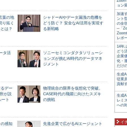
Zoo
ョン変
加速す
言葉の地
シャドーAIやデータ漏洩の危機を
ント
切り拓く
どう防ぐ？ 安全なAI活用を実現す
の全
─「Z
界とは？
る新戦略
Zoomt
レポ
14
どう
データ活
ソニーセミコンダクタソリューシ
企業
ョンズが挑むAI時代のデータマネ
化・
ジメント
だけの
生成A
従業
貢献す
するデー
物理統合の限界を仮想化で突破。
所が説
CASE時代の飛躍に向けたスズキ
生成
ルート
の挑戦
レミ
への
イ
」の感知
先進企業で広がるAIエージェント