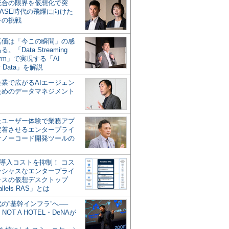
統合の限界を仮想化で突
ASE時代の飛躍に向けた
キの挑戦
の真価は「今この瞬間」の感
。「Data Streaming
form」で実現する「AI
y Data」を解説
企業で広がるAIエージェン
ためのデータマネジメント
？
たユーザー体験で業務アプ
定着させるエンタープライ
けノーコード開発ツールの
の導入コストを抑制！ コス
ンシャスなエンタープライ
ラスの仮想デスクトップ
allels RAS」とは
代の“基幹インフラ”へ──
NOT A HOTEL・DeNAが