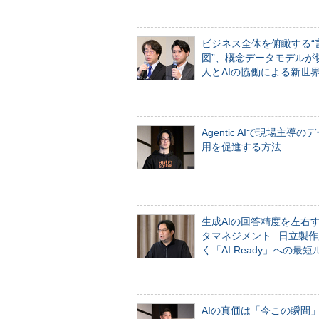
ビジネス全体を俯瞰する“
図”、概念データモデルが
人とAIの協働による新世
Agentic AIで現場主導の
用を促進する方法
生成AIの回答精度を左右
タマネジメント─日立製作
く「AI Ready」への最短
AIの真価は「今この瞬間