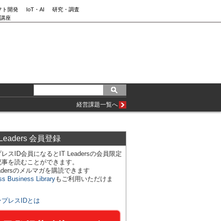
フト開発
IoT・AI
研究・調査
講座
経営課題一覧へ
 Leaders 会員登録
レスID会員になるとIT Leadersの会員限定
記事を読むことができます。
Leadersのメルマガを購読できます
ss Business Library
もご利用いただけま
ンプレスIDとは