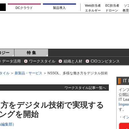
Web担当者
EC担当者
ソ
DCクラウド
製品導入
エネルギー
ドローン
教育
ロジー
特 集
データ活用
ワークスタイル
組織と人材
CIOコンピタンス
タイル
＞
新製品・サービス
＞ NSSOL、多様な働き方をデジタル技術
IT
ワークスタイル記事一覧へ
インプ
公開
IT 
働き方をデジタル技術で実現する
Impre
す。
ングを開始
・
イ
ers編集部）