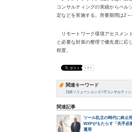
コンサルティングの実績からペル
定などを実施する。所要期間は2～
リモートワーク環境アセスメント
と必要な対策の整理で優先度に応じ
程度。
リスト
関連キーワード
日鉄ソリューションズ
/
ITコンサルティン
関連記事
ツール乱立の時代に終止符
WXPがもたらす「先手必勝
運用