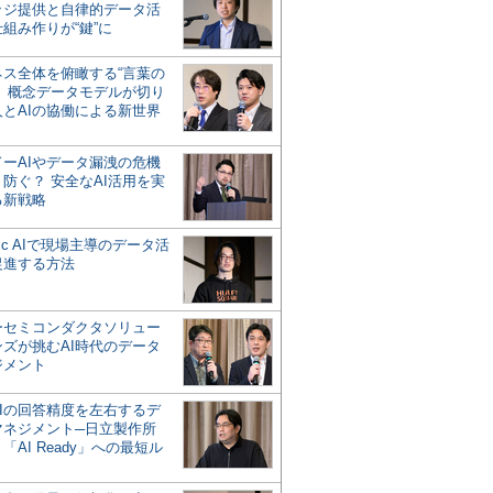
ッジ提供と自律的データ活
組み作りが“鍵”に
ネス全体を俯瞰する“言葉の
”、概念データモデルが切り
人とAIの協働による新世界
？
ドーAIやデータ漏洩の危機
防ぐ？ 安全なAI活用を実
る新戦略
ntic AIで現場主導のデータ活
促進する方法
ーセミコンダクタソリュー
ンズが挑むAI時代のデータ
ジメント
AIの回答精度を左右するデ
マネジメント─日立製作所
「AI Ready」への最短ル