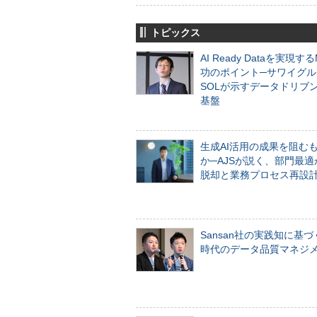
トピックス
AI Ready Dataを実現す
功のポイント─サワイグル
SOLが示すデータドリブ
基盤
生成AI活用の成果を阻む
か─AJSが説く、部門最適
脱却と業務プロセス再設
Sansan社の実践知に基づ
時代のデータ品質マネジ