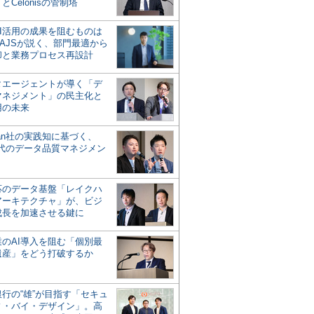
とCelonisの管制塔
AI活用の成果を阻むものは
AJSが説く、部門最適から
却と業務プロセス再設計
タエージェントが導く「デ
マネジメント」の民主化と
用の未来
san社の実践知に基づく、
時代のデータ品質マネジメン
対応のデータ基盤「レイクハ
アーキテクチャ」が、ビジ
成長を加速させる鍵に
業のAI導入を阻む「個別最
遺産」をどう打破するか
行の“雄”が目指す「セキュ
ィ・バイ・デザイン」。高