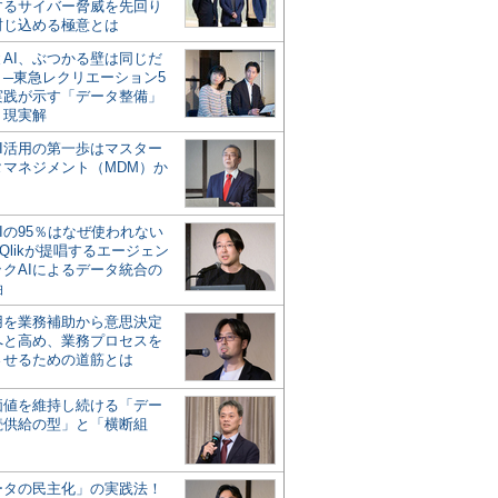
するサイバー脅威を先回り
封じ込める極意とは
とAI、ぶつかる壁は同じだ
」─東急レクリエーション5
実践が示す「データ整備」
う現実解
AI活用の第一歩はマスター
タマネジメント（MDM）か
Iの95％はなぜ使われない
Qlikが提唱するエージェン
ックAIによるデータ統合の
軸
活用を業務補助から意思決定
へと高め、業務プロセスを
させるための道筋とは
の価値を維持し続ける「デー
続供給の型」と「横断組
ータの民主化」の実践法！