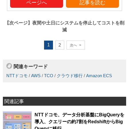
ページへ
記事を読む
【次ページ】
夜間や土日にシステムを停止してコストを削
減
1
2
次へ
>
関連キーワード
NTTドコモ
/
AWS
/
TCO
/
クラウド移行
/
Amazon ECS
関連記事
NTTドコモ、データ分析基盤にBigQueryを
導入、クエリーの約7割をRedshiftからBig
Queryに移行