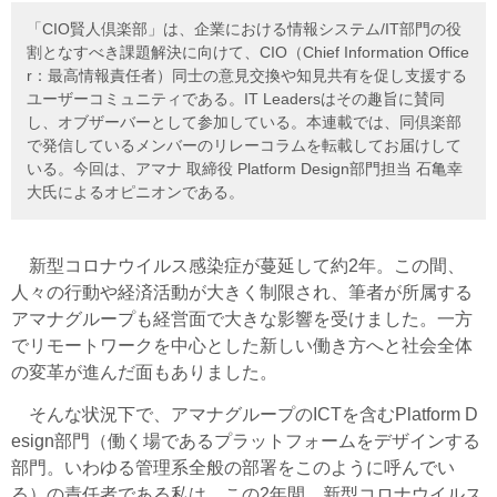
「CIO賢人倶楽部」は、企業における情報システム/IT部門の役
割となすべき課題解決に向けて、CIO（Chief Information Office
r：最高情報責任者）同士の意見交換や知見共有を促し支援する
ユーザーコミュニティである。IT Leadersはその趣旨に賛同
し、オブザーバーとして参加している。本連載では、同倶楽部
で発信しているメンバーのリレーコラムを転載してお届けして
いる。今回は、アマナ 取締役 Platform Design部門担当 石亀幸
大氏によるオピニオンである。
新型コロナウイルス感染症が蔓延して約2年。この間、
人々の行動や経済活動が大きく制限され、筆者が所属する
アマナグループも経営面で大きな影響を受けました。一方
でリモートワークを中心とした新しい働き方へと社会全体
の変革が進んだ面もありました。
そんな状況下で、アマナグループのICTを含むPlatform D
esign部門（働く場であるプラットフォームをデザインする
部門。いわゆる管理系全般の部署をこのように呼んでい
る）の責任者である私は、この2年間、新型コロナウイルス