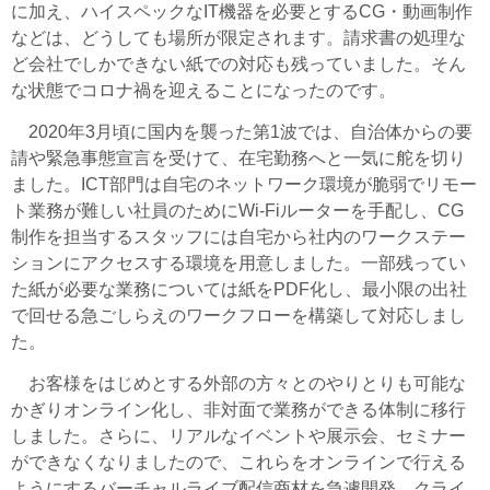
に加え、ハイスペックなIT機器を必要とするCG・動画制作
などは、どうしても場所が限定されます。請求書の処理な
ど会社でしかできない紙での対応も残っていました。そん
な状態でコロナ禍を迎えることになったのです。
2020年3月頃に国内を襲った第1波では、自治体からの要
請や緊急事態宣言を受けて、在宅勤務へと一気に舵を切り
ました。ICT部門は自宅のネットワーク環境が脆弱でリモー
ト業務が難しい社員のためにWi-Fiルーターを手配し、CG
制作を担当するスタッフには自宅から社内のワークステー
ションにアクセスする環境を用意しました。一部残ってい
た紙が必要な業務については紙をPDF化し、最小限の出社
で回せる急ごしらえのワークフローを構築して対応しまし
た。
お客様をはじめとする外部の方々とのやりとりも可能な
かぎりオンライン化し、非対面で業務ができる体制に移行
しました。さらに、リアルなイベントや展示会、セミナー
ができなくなりましたので、これらをオンラインで行える
ようにするバーチャルライブ配信商材を急遽開発。クライ