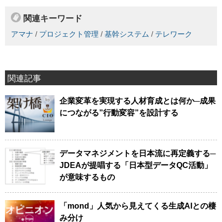
関連キーワード
アマナ
/
プロジェクト管理
/
基幹システム
/
テレワーク
関連記事
企業変革を実現する人材育成とは何か─成果
につながる”行動変容”を設計する
データマネジメントを日本流に再定義する─
JDEAが提唱する「日本型データQC活動」
が意味するもの
「mond」人気から見えてくる生成AIとの棲
み分け