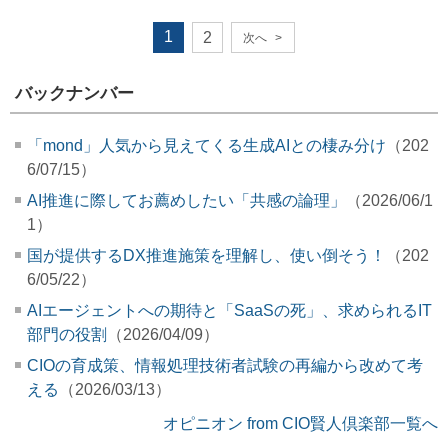
1
2
次へ
>
バックナンバー
「mond」人気から見えてくる生成AIとの棲み分け
（202
6/07/15）
AI推進に際してお薦めしたい「共感の論理」
（2026/06/1
1）
国が提供するDX推進施策を理解し、使い倒そう！
（202
6/05/22）
AIエージェントへの期待と「SaaSの死」、求められるIT
部門の役割
（2026/04/09）
CIOの育成策、情報処理技術者試験の再編から改めて考
える
（2026/03/13）
オピニオン from CIO賢人倶楽部一覧へ