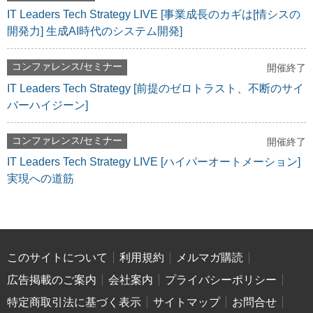
IT Leaders Tech Strategy LIVE [事業成長のカギは[情シスの
開発力] 生成AI時代のシステム開発]
コンファレンス/セミナー
開催終了
IT Leaders Tech Strategy [前提のゼロトラスト、不断のサイ
バーハイジーン]
コンファレンス/セミナー
開催終了
IT Leaders Tech Strategy LIVE [ハイパーオートメーション]
実現への道筋
このサイトについて
利用規約
メルマガ購読
広告掲載のご案内
会社案内
プライバシーポリシー
特定商取引法に基づく表示
サイトマップ
お問合せ