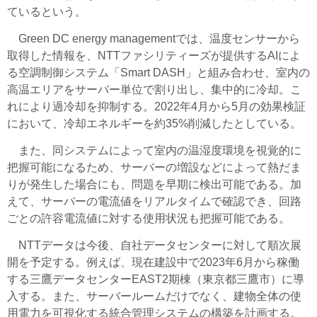
ているという。
Green DC energy managementでは、温度センサーから
取得した情報を、NTTファシリティーズが提供するAIによ
る空調制御システム「Smart DASH」と組み合わせ、室内の
高温エリアをサーバー単位で割り出し、集中的に冷却。こ
れにより過冷却を抑制する。2022年4月から5月の効果検証
において、冷却エネルギーを約35%削減したとしている。
また、同システムによって室内の温湿度環境を視覚的に
把握可能になるため、サーバーの増設などによって熱だま
りが発生した場合にも、問題を早期に検出可能である。加
えて、サーバーの電流値をリアルタイムで確認でき、回路
ごとの許容電流値に対する使用状況も把握可能である。
NTTデータは今後、自社データセンターに対して順次展
開を予定する。例えば、現在建設中で2023年6月から稼働
する三鷹データセンターEAST2期棟（東京都三鷹市）に導
入する。また、サーバールームだけでなく、建物全体の使
用電力を可視化する統合管理システムの構築を計画する。