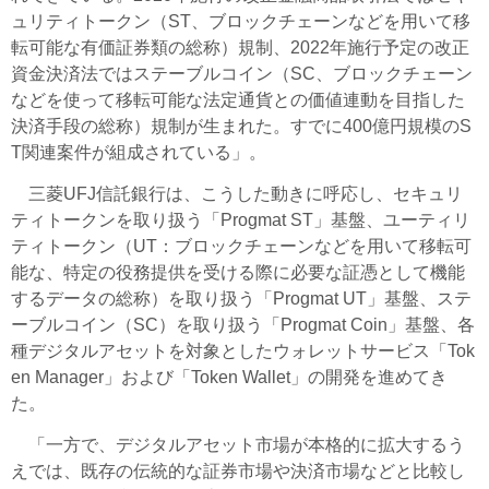
ュリティトークン（ST、ブロックチェーンなどを用いて移
転可能な有価証券類の総称）規制、2022年施行予定の改正
資金決済法ではステーブルコイン（SC、ブロックチェーン
などを使って移転可能な法定通貨との価値連動を目指した
決済手段の総称）規制が生まれた。すでに400億円規模のS
T関連案件が組成されている」。
三菱UFJ信託銀行は、こうした動きに呼応し、セキュリ
ティトークンを取り扱う「Progmat ST」基盤、ユーティリ
ティトークン（UT：ブロックチェーンなどを用いて移転可
能な、特定の役務提供を受ける際に必要な証憑として機能
するデータの総称）を取り扱う「Progmat UT」基盤、ステ
ーブルコイン（SC）を取り扱う「Progmat Coin」基盤、各
種デジタルアセットを対象としたウォレットサービス「Tok
en Manager」および「Token Wallet」の開発を進めてき
た。
「一方で、デジタルアセット市場が本格的に拡大するう
えでは、既存の伝統的な証券市場や決済市場などと比較し