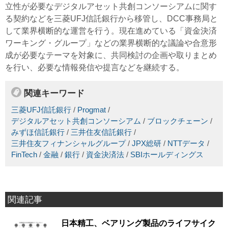
立性が必要なデジタルアセット共創コンソーシアムに関す
る契約などを三菱UFJ信託銀行から移管し、DCC事務局と
して業界横断的な運営を行う。現在進めている「資金決済
ワーキング・グループ」などの業界横断的な議論や合意形
成が必要なテーマを対象に、共同検討の企画や取りまとめ
を行い、必要な情報発信や提言などを継続する。
関連キーワード
三菱UFJ信託銀行
/
Progmat
/
デジタルアセット共創コンソーシアム
/
ブロックチェーン
/
みずほ信託銀行
/
三井住友信託銀行
/
三井住友フィナンシャルグループ
/
JPX総研
/
NTTデータ
/
FinTech
/
金融
/
銀行
/
資金決済法
/
SBIホールディングス
関連記事
日本精工、ベアリング製品のライフサイク