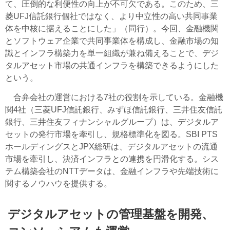
て、圧倒的な利便性の向上が不可欠である。このため、三
菱UFJ信託銀行個社ではなく、より中立性の高い共同事業
体を中核に据えることにした」（同行）。今回、金融機関
とソフトウェア企業で共同事業体を構成し、金融市場の知
識とインフラ構築力を単一組織が兼ね備えることで、デジ
タルアセット市場の共通インフラを構築できるようにした
という。
合弁会社の運営における7社の役割を示している。金融機
関4社（三菱UFJ信託銀行、みずほ信託銀行、三井住友信託
銀行、三井住友フィナンシャルグループ）は、デジタルア
セットの発行市場を牽引し、規格標準化を図る。SBI PTS
ホールディングスとJPX総研は、デジタルアセットの流通
市場を牽引し、決済インフラとの連携を円滑化する。シス
テム構築会社のNTTデータは、金融インフラや先端技術に
関するノウハウを提供する。
デジタルアセットの管理基盤を開発、