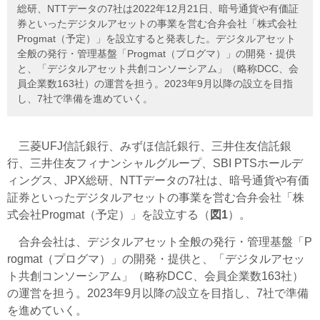
総研、NTTデータの7社は2022年12月21日、暗号通貨や有価証
券といったデジタルアセットの事業を営む合弁会社「株式会社
Progmat（予定）」を設立すると発表した。デジタルアセット
全般の発行・管理基盤「Progmat（プログマ）」の開発・提供
と、「デジタルアセット共創コンソーシアム」（略称DCC、会
員企業数163社）の運営を担う。2023年9月以降の設立を目指
し、7社で準備を進めていく。
三菱UFJ信託銀行、みずほ信託銀行、三井住友信託銀
行、三井住友フィナンシャルグループ、SBI PTSホールデ
ィングス、JPX総研、NTTデータの7社は、暗号通貨や有価
証券といったデジタルアセットの事業を営む合弁会社「株
式会社Progmat（予定）」を設立する（
図1
）。
合弁会社は、デジタルアセット全般の発行・管理基盤「P
rogmat（プログマ）」の開発・提供と、「デジタルアセッ
ト共創コンソーシアム」（略称DCC、会員企業数163社）
の運営を担う。2023年9月以降の設立を目指し、7社で準備
を進めていく。