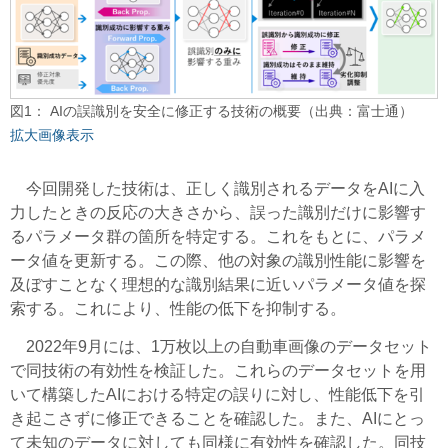
図1： AIの誤識別を安全に修正する技術の概要（出典：富士通）
拡大画像表示
今回開発した技術は、正しく識別されるデータをAIに入
力したときの反応の大きさから、誤った識別だけに影響す
るパラメータ群の箇所を特定する。これをもとに、パラメ
ータ値を更新する。この際、他の対象の識別性能に影響を
及ぼすことなく理想的な識別結果に近いパラメータ値を探
索する。これにより、性能の低下を抑制する。
2022年9月には、1万枚以上の自動車画像のデータセット
で同技術の有効性を検証した。これらのデータセットを用
いて構築したAIにおける特定の誤りに対し、性能低下を引
き起こさずに修正できることを確認した。また、AIにとっ
て未知のデータに対しても同様に有効性を確認した。同技