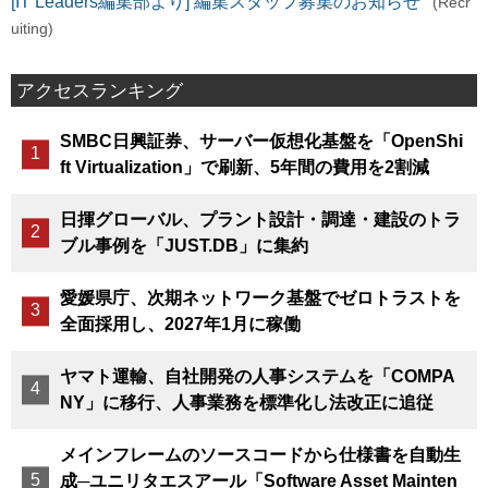
[IT Leaders編集部より] 編集スタッフ募集のお知らせ
(Recr
uiting)
アクセスランキング
SMBC日興証券、サーバー仮想化基盤を「OpenShi
ft Virtualization」で刷新、5年間の費用を2割減
日揮グローバル、プラント設計・調達・建設のトラ
ブル事例を「JUST.DB」に集約
愛媛県庁、次期ネットワーク基盤でゼロトラストを
全面採用し、2027年1月に稼働
ヤマト運輸、自社開発の人事システムを「COMPA
NY」に移行、人事業務を標準化し法改正に追従
メインフレームのソースコードから仕様書を自動生
成─ユニリタエスアール「Software Asset Mainten