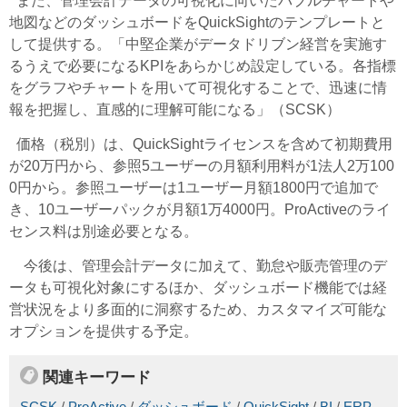
また、管理会計データの可視化に向いたバブルチャートや
地図などのダッシュボードをQuickSightのテンプレートと
して提供する。「中堅企業がデータドリブン経営を実施す
るうえで必要になるKPIをあらかじめ設定している。各指標
をグラフやチャートを用いて可視化することで、迅速に情
報を把握し、直感的に理解可能になる」（SCSK）
価格（税別）は、QuickSightライセンスを含めて初期費用
が20万円から、参照5ユーザーの月額利用料が1法人2万100
0円から。参照ユーザーは1ユーザー月額1800円で追加で
き、10ユーザーパックが月額1万4000円。ProActiveのライ
センス料は別途必要となる。
今後は、管理会計データに加えて、勤怠や販売管理のデ
ータも可視化対象にするほか、ダッシュボード機能では経
営状況をより多面的に洞察するため、カスタマイズ可能な
オプションを提供する予定。
関連キーワード
SCSK
/
ProActive
/
ダッシュボード
/
QuickSight
/
BI
/
ERP