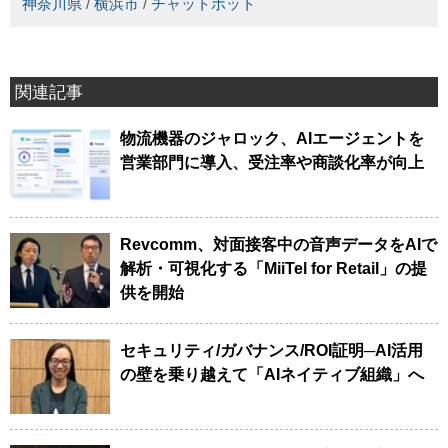
神奈川県
/
横浜市
/
チャットボット
関連記事
物流機器のジャロック、AIエージェントを
営業部門に導入、受注率や商談化率が向上
Revcomm、対面接客中の音声データをAIで
解析・可視化する「MiiTel for Retail」の提
供を開始
セキュリティ/ガバナンス/ROI証明─AI活用
の壁を乗り越えて「AIネイティブ組織」へ