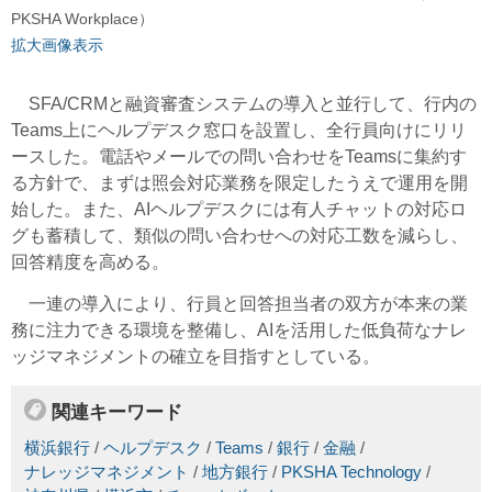
PKSHA Workplace）
拡大画像表示
SFA/CRMと融資審査システムの導入と並行して、行内の
Teams上にヘルプデスク窓口を設置し、全行員向けにリリ
ースした。電話やメールでの問い合わせをTeamsに集約す
る方針で、まずは照会対応業務を限定したうえで運用を開
始した。また、AIヘルプデスクには有人チャットの対応ロ
グも蓄積して、類似の問い合わせへの対応工数を減らし、
回答精度を高める。
一連の導入により、行員と回答担当者の双方が本来の業
務に注力できる環境を整備し、AIを活用した低負荷なナレ
ッジマネジメントの確立を目指すとしている。
関連キーワード
横浜銀行
/
ヘルプデスク
/
Teams
/
銀行
/
金融
/
ナレッジマネジメント
/
地方銀行
/
PKSHA Technology
/