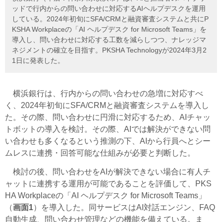
ッドで行内からの問い合わせに対応するAIヘルプデスクを運用
している。2024年初旬にSFA/CRMと融資審査システムと共にP
KSHA Workplaceの「AI ヘルプデスク for Microsoft Teams」を
導入し、問い合わせに対応する工数を減らしつつ、ナレッジマ
ネジメントの確立を目指す。PKSHA Technologyが2024年3月2
1日に発表した。
横浜銀行は、行内からの問い合わせの急増に対応すべ
く、2024年初旬にSFA/CRMと融資審査システムを導入し
た。その際、問い合わせに円滑に対応するため、AIチャッ
トボットの導入を検討。その際、AIでは解決ができない問
い合わせも多くなるという推測の下、AIから行員へとシー
ムレスに連携・回答可能な仕組みが必要と判断した。
検討の後、問い合わせをAIが解決できない場合に有人チ
ャットに連携する運用が可能であることを評価して、PKS
HA Workplaceの「AI ヘルプデスク for Microsoft Teams」
（
画面1
）を導入した。同サービスはAI対話エンジン、FAQ
自動生成、問い合わせ管理などの機能を備えている。ま