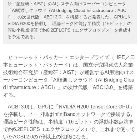
所（産総研：AIST）のAIシステム向けスーパーコンピュータ
「AI橋渡しクラウド（AI Bridging Cloud Infrastructure：ABC
I）」の次世代版「ABCI 3.0」を構築すると発表した。GPUにN
VIDIA H200を搭載し、理論ピーク性能は半精度（16ビット）の
浮動小数点演算で約6.2EFLOPS（エクサフロップス）を達成す
る予定である。
ヒューレット・パッカード エンタープライズ（HPE／日
本ヒューレット・パッカード）
は、国立研究開発法人産業
技術総合研究所（産総研：AIST）が運営するAI用途向けス
ーパーコンピュータ「AI橋渡しクラウド（AI Bridging Clou
d Infrastructure：ABCI）」の次世代版「ABCI 3.0」を構築
する。
ACBI 3.0は、GPUに「NVIDIA H200 Tensor Core GPU」
を搭載し、ノード間はInfiniBandネットワークで接続する。
理論ピーク性能は、半精度（16ビット）の浮動小数点演算
で約6.2EFLOPS（エクサフロップス）で、これまで使って
いたACBI 2.0の7倍以上の性能になる。