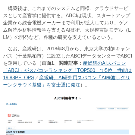
構築後は、これまでのシステムと同様、クラウドサービ
スとして産官学に提供する。ABCIは現状、スタートアップ
企業から総合電機メーカーまで利用が拡大しており、ゲノ
ム解読や材料情報学を支えるAI技術、大規模言語モデル（L
LM）の開発など、各種の研究を支えているという。
なお、産総研は、2018年8月から、東京大学の柏IIキャン
パス（千葉県柏市）に設立したABCIデータセンターでABCI
を運用している（
画面1
、
関連記事
：
産総研のAIスパコン
「ABCI」がスパコンランキング「TOP500」で5位、性能は
19.88PFLOPS
／
産総研、AI研究用スパコン「AI橋渡しグリ
ーンクラウド基盤」を富士通に発注
）。