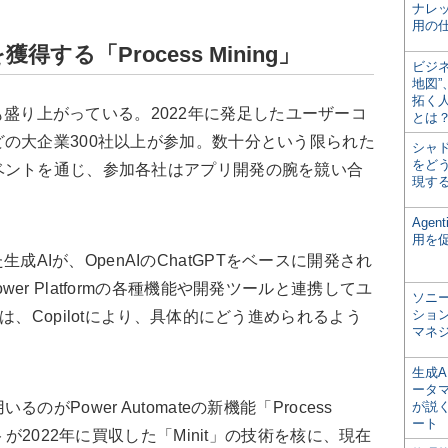
ナレ
用の仕
する「Process Mining」
ビジ
地図
拓く
日本でも盛り上がっている。2022年に発足したユーザーコ
とは
の大企業300社以上が参加。数十分という限られた
シャ
をどう
ベントを通じ、参加各社はアプリ開発の腕を競い合
現す
Age
用を
れた生成AIが、OpenAIのChatGPTをベースに開発され
り、Power Platformの各種機能や開発ツールと連携してユ
ソニ
ショ
は、Copilotにより、具体的にどう進められるよう
マネ
生成
ータ
Power Automateの新機能「Process
が説く
ート
トが2022年に買収した「Minit」の技術を核に、現在