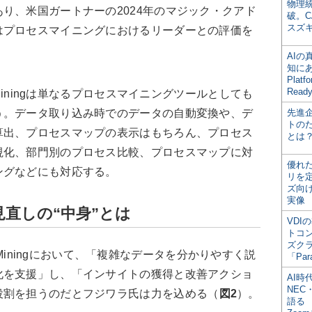
物理
り、米国ガートナーの2024年のマジック・クアド
破。C
スズ
はプロセスマイニングにおけるリーダーとの評価を
AI
知にある
Plat
Read
Miningは単なるプロセスマイニングツールとしても
う。データ取り込み時でのデータの自動変換や、デ
先進
トの
算出、プロセスマップの表示はもちろん、プロセス
とは
視化、部門別のプロセス比較、プロセスマップに対
優れ
ングなどにも対応する。
リを
ズ向
実像
見直しの“中身”とは
VDI
トコ
ズク
ss Miningにおいて、「複雑なデータを分かりやすく説
「Par
化を支援」し、「インサイトの獲得と改善アクショ
AI時
NEC・
役割を担うのだとフジワラ氏は力を込める（
図2
）。
語る