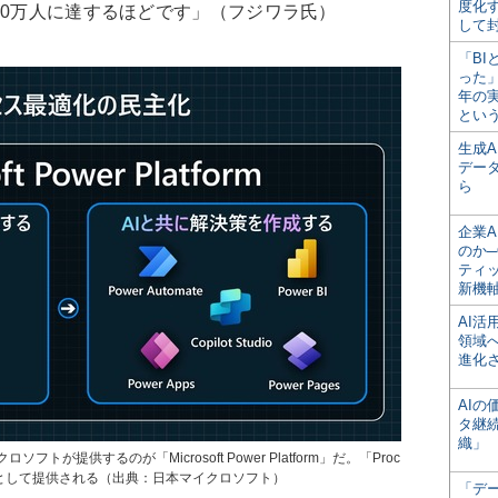
度化
00万人に達するほどです」（フジワラ氏）
して
「BI
った
年の
とい
生成
デー
ら
企業A
のか─
ティ
新機
AI
領域
進化
AI
タ継
織」
が提供するのが「Microsoft Power Platform」だ。「Proc
te」の機能として提供される（出典：日本マイクロソフト）
「デ