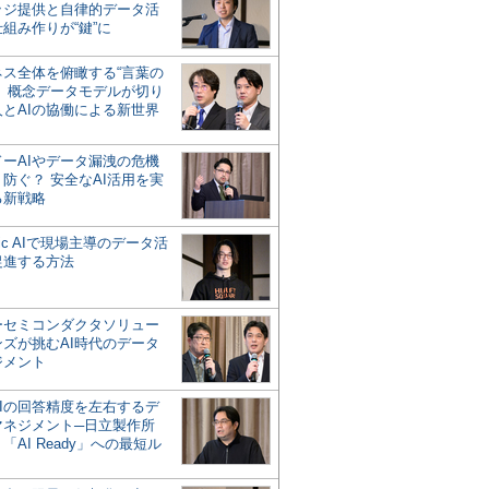
ッジ提供と自律的データ活
組み作りが“鍵”に
ネス全体を俯瞰する“言葉の
”、概念データモデルが切り
人とAIの協働による新世界
？
ドーAIやデータ漏洩の危機
防ぐ？ 安全なAI活用を実
る新戦略
ntic AIで現場主導のデータ活
促進する方法
ーセミコンダクタソリュー
ンズが挑むAI時代のデータ
ジメント
AIの回答精度を左右するデ
マネジメント─日立製作所
「AI Ready」への最短ル