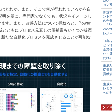
Zoo
ョン変
はどれか、また、そこで何が行われているかを自
加速す
tの説明を基に、専門家でなくても、状況をイメージし
ント
の全
ます。また、改善方法について尋ねると、Power
─「Z
Zoomt
の作成とともにプロセス見直しの候補案もいくつか提案
レポ
で新たな自動化プロセスを完成させることが可能な
14
どう
企業
化・
だけの
生成A
従業
貢献す
生成
レミ
への
イ