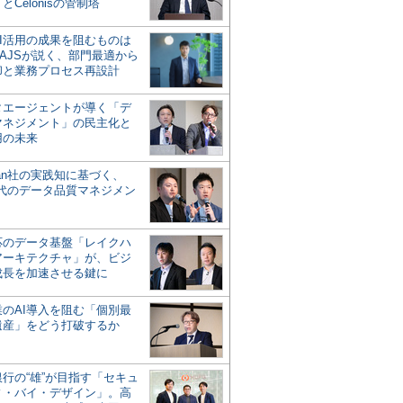
とCelonisの管制塔
AI活用の成果を阻むものは
AJSが説く、部門最適から
却と業務プロセス再設計
タエージェントが導く「デ
マネジメント」の民主化と
用の未来
san社の実践知に基づく、
時代のデータ品質マネジメン
対応のデータ基盤「レイクハ
アーキテクチャ」が、ビジ
成長を加速させる鍵に
業のAI導入を阻む「個別最
遺産」をどう打破するか
行の“雄”が目指す「セキュ
ィ・バイ・デザイン」。高