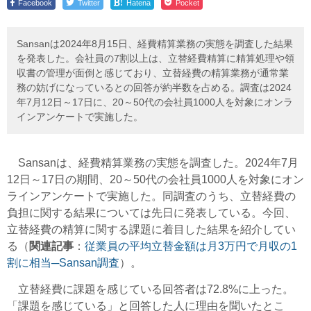
!
Facebook
Twitter
Hatena
Pocket
Sansanは2024年8月15日、経費精算業務の実態を調査した結果
を発表した。会社員の7割以上は、立替経費精算に精算処理や領
収書の管理が面倒と感じており、立替経費の精算業務が通常業
務の妨げになっているとの回答が約半数を占める。調査は2024
年7月12日～17日に、20～50代の会社員1000人を対象にオンラ
インアンケートで実施した。
Sansanは、経費精算業務の実態を調査した。2024年7月
12日～17日の期間、20～50代の会社員1000人を対象にオン
ラインアンケートで実施した。同調査のうち、立替経費の
負担に関する結果については先日に発表している。今回、
立替経費の精算に関する課題に着目した結果を紹介してい
る（
関連記事
：
従業員の平均立替金額は月3万円で月収の1
割に相当─Sansan調査
）。
立替経費に課題を感じている回答者は72.8%に上った。
「課題を感じている」と回答した人に理由を聞いたとこ