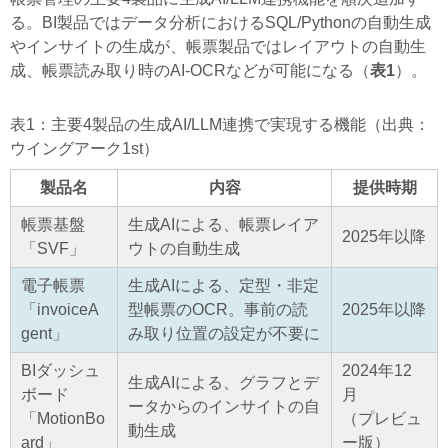
る。BI製品ではデータ分析におけるSQL/Pythonの自動生成
やインサイトの生成が、帳票製品ではレイアウトの自動生
成、帳票読み取り時のAI-OCRなどが可能になる（
表1
）。
表1：主要4製品の生成AI/LLM連携で実現する機能（出典：
ウイングアーク1st）
製品名
内容
提供時期
帳票基盤
生成AIによる、帳票レイア
2025年以降
「SVF」
ウトの自動生成
電子帳票
生成AIによる、定型・非定
「invoiceA
型帳票のOCR。事前の読
2025年以降
gent」
み取り位置の設定が不要に
BIダッシュ
2024年12
生成AIによる、グラフとデ
ボード
月
ータからのインサイトの自
「MotionBo
（プレビュ
動生成
ard」
ー版）