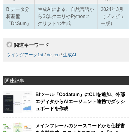
BIデータ分
生成AIによる、自然言語か
2024年3月
析基盤
らSQLクエリやPythonス
（プレビュ
「Dr.Sum」
クリプトの生成
ー版）
関連キーワード
ウイングアーク1st
/
dejiren
/
生成AI
関連記事
BIツール「Codatum」にCLIを追加、外部
エディタからAIエージェント連携でダッシ
ュボードを作成
メインフレームのソースコードから仕様書