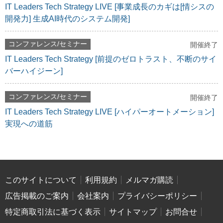
IT Leaders Tech Strategy LIVE [事業成長のカギは[情シスの
開発力] 生成AI時代のシステム開発]
コンファレンス/セミナー
開催終了
IT Leaders Tech Strategy [前提のゼロトラスト、不断のサイ
バーハイジーン]
コンファレンス/セミナー
開催終了
IT Leaders Tech Strategy LIVE [ハイパーオートメーション]
実現への道筋
このサイトについて
利用規約
メルマガ購読
広告掲載のご案内
会社案内
プライバシーポリシー
特定商取引法に基づく表示
サイトマップ
お問合せ