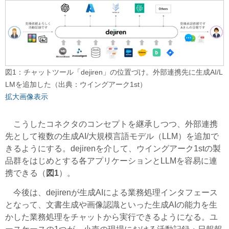
図1：チャットツール「dejiren」の位置づけ。外部連携先に生成AI/L
LMを追加した（出典：ウイングアーク1st）
拡大画像表示
こうしたコネクタのコンセプトを継承しつつ、外部連携
先として複数の生成AI/大規模言語モデル（LLM）を追加で
きるようにする。dejirenを介して、ウイングアーク1stの製
品群をはじめとする各アプリケーションとLLMを容易に連
携できる（
図1
）。
今後は、dejirenが生成AIによる業務処理インタフェース
となって、文書生成や画像認識といった生成AIの能力を生
かした業務処理をチャットから実行できるようになる。ユ