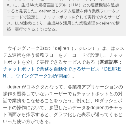
n」に、生成AI/大規模言語モデル（LLM）との連携機能を追加
すると発表した。dejirenはシステム連携を伴う業務フローをノ
ーコードで設定し、チャットボットを介して実行できるサービ
ス。LLM連携により、生成AIを活用した業務処理をdejirenで構
築・実行できるようになる。
ウイングアーク1stの「dejiren
（デジレン）
」は、はシス
テム連携を伴う業務フローをノーコードで設定し、チャッ
トボットを介して実行できるサービスである（
関連記事
：
チャットボットで業務を自動化できるサービス「DEJIRE
N」、ウイングアーク1stが開始
）。
dejiren
がコネクタとなって、各業務アプリケーションの
操作を習得していないユーザーでもチャットボットとの対
話で業務をこなせることをうたう。例えば、BIダッシュボ
ードの操作において、参照したいデータをdejirenのチャッ
ト画面から指示すると、グラフ化した表示が返ってくると
いった使い方ができる。