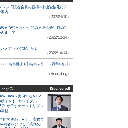
プレスID読者会員の皆様へ] 機能強化に関
ご案内
（2023/4/19）
の続きが読めないなどの不具合発生時の対
つきまして
（2022/12/14）
メンテナンスのお知らせ
（2022/10/14）
 Leaders編集部より] 編集スタッフ募集のお知
（Recruiting）
ピックス
[Sponsored]
eady Dataを実現するMDM
のポイント─サワイグルー
SOLが示すデータドリブン
の基盤
デモ”で終わるAIと、実務で
I─両者を分ける「業務の