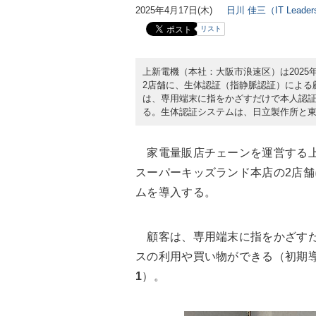
2025年4月17日(木)
日川 佳三（IT Lead
リスト
上新電機（本社：大阪市浪速区）は2025
2店舗に、生体認証（指静脈認証）による
は、専用端末に指をかざすだけで本人認
る。生体認証システムは、日立製作所と東武
家電量販店チェーンを運営する上新
スーパーキッズランド本店の2店
ムを導入する。
顧客は、専用端末に指をかざすだ
スの利用や買い物ができる（初期
1
）。