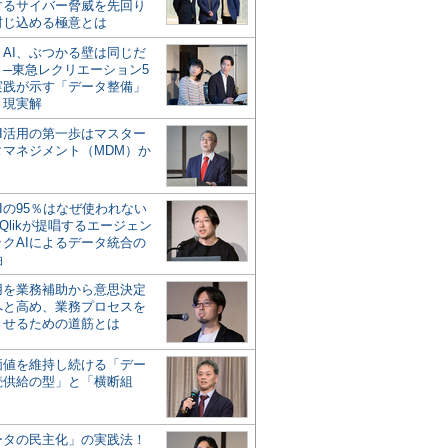
するサイバー脅威を先回り
封じ込める極意とは
とAI、ぶつかる壁は同じだ
」─東急レクリエーション5
実践が示す「データ整備」
う現実解
AI活用の第一歩はマスター
タマネジメント（MDM）か
Iの95％はなぜ使われない
Qlikが提唱するエージェン
ックAIによるデータ統合の
軸
活用を業務補助から意思決定
へと高め、業務プロセスを
させるための道筋とは
の価値を維持し続ける「デー
続供給の型」と「横断組
ータの民主化」の実践法！