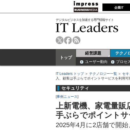
企業IT
デジタルビジネスを加速する専門情報サイト
経営課題
テクノ
トップ
ユーザー動向
プロセ
IT Leaders トップ
＞
テクノロジー一覧
＞
セキ
入、顧客は手ぶらでポイントサービスを利用可
セキュリティ
[
事例ニュース
]
上新電機、家電量販
手ぶらでポイントサ
2025年4月に2店舗で開