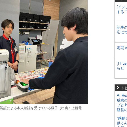
[イン
する
記事
応に
定期
[IT
らせ
ト
AI R
成功
プとJ
脈認証による本人確認を受けている様子（出典：上新電
経営
“感動
動くA