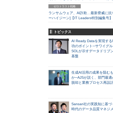
ゼロトラスト戦略
ランサムウェア、AI詐欺…最新脅威に抗
ーハイジーン]【IT Leaders特別編集号】
トピックス
AI Ready Dataを実現す
功のポイント─サワイグル
SOLが示すデータドリブ
基盤
生成AI活用の成果を阻む
か─AJSが説く、部門最適
脱却と業務プロセス再設
Sansan社の実践知に基づ
時代のデータ品質マネジ