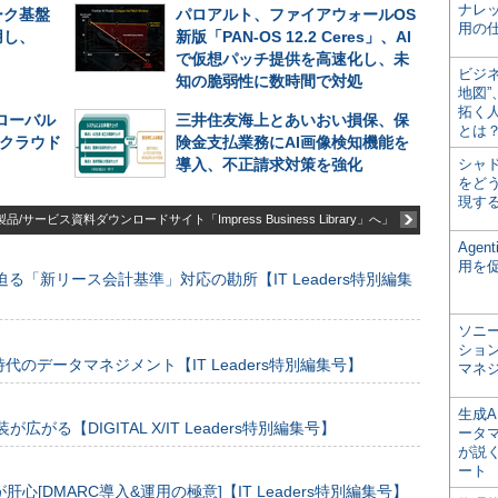
ナレ
ーク基盤
パロアルト、ファイアウォールOS
用の仕
用し、
新版「PAN-OS 12.2 Ceres」、AI
で仮想パッチ提供を高速化し、未
ビジ
知の脆弱性に数時間で対処
地図
拓く
グローバル
三井住友海上とあいおい損保、保
とは
─クラウド
険金支払業務にAI画像検知機能を
導入、不正請求対策を強化
シャ
をどう
現す
品/サービス資料ダウンロードサイト「Impress Business Library」へ」
Age
用を
る「新リース会計基準」対応の勘所【IT Leaders特別編集
ソニ
ショ
のデータマネジメント【IT Leaders特別編集号】
マネ
生成
装が広がる【DIGITAL X/IT Leaders特別編集号】
ータ
が説く
ート
[DMARC導入&運用の極意]【IT Leaders特別編集号】