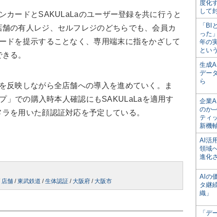
度化
して
カードとSAKULaLaのユーザー登録を共に行うと
「BI
店舗の有人レジ、セルフレジのどちらでも、会員カ
った
コードを提示することなく、専用端末に指をかざして
年の
とい
できる。
生成
デー
ら
を反映しながら全店舗への導入を進めていく。ま
ョップ」での購入時本人確認にもSAKULaLaを適用す
企業A
のか─
メラを用いた顔認証対応を予定している。
ティ
新機
AI
領域
進化
AI
/
店舗
/
東武鉄道
/
生体認証
/
大阪府
/
大阪市
タ継
織」
「デ