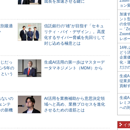
Zoo
成長を加速させる鍵に
ョン変
加速す
ント
の全
個別最適
信託銀行の“雄”が目指す「セキュ
─「Z
か
リティ・バイ・デザイン」。高度
Zoomt
化するサイバー脅威を先回りして
レポ
封じ込める極意とは
14
どう
企業
同じだっ
生成AI活用の第一歩はマスターデ
化・
だけの
ン5年の
ータマネジメント（MDM）から
」という
生成A
従業
貢献す
生成
れないの
AI活用を業務補助から意思決定領
レミ
ジェンテ
域へと高め、業務プロセスを進化
への
合の新機
させるための道筋とは
イ