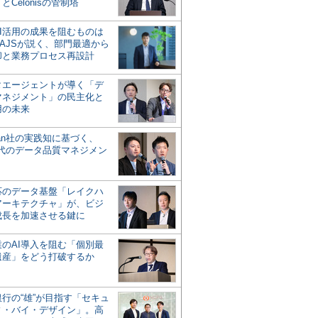
とCelonisの管制塔
AI活用の成果を阻むものは
AJSが説く、部門最適から
却と業務プロセス再設計
タエージェントが導く「デ
マネジメント」の民主化と
用の未来
san社の実践知に基づく、
時代のデータ品質マネジメン
対応のデータ基盤「レイクハ
アーキテクチャ」が、ビジ
成長を加速させる鍵に
業のAI導入を阻む「個別最
遺産」をどう打破するか
行の“雄”が目指す「セキュ
ィ・バイ・デザイン」。高