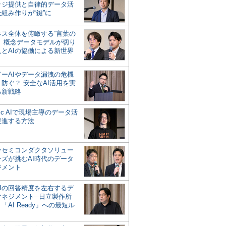
ッジ提供と自律的データ活
組み作りが“鍵”に
ネス全体を俯瞰する“言葉の
”、概念データモデルが切り
人とAIの協働による新世界
？
ドーAIやデータ漏洩の危機
防ぐ？ 安全なAI活用を実
る新戦略
ntic AIで現場主導のデータ活
促進する方法
ーセミコンダクタソリュー
ンズが挑むAI時代のデータ
ジメント
AIの回答精度を左右するデ
マネジメント─日立製作所
「AI Ready」への最短ル