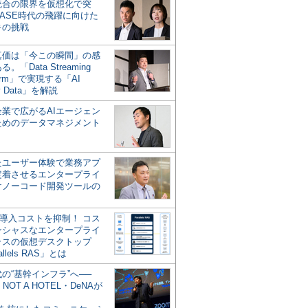
統合の限界を仮想化で突
ASE時代の飛躍に向けた
キの挑戦
の真価は「今この瞬間」の感
。「Data Streaming
form」で実現する「AI
y Data」を解説
企業で広がるAIエージェン
ためのデータマネジメント
？
たユーザー体験で業務アプ
定着させるエンタープライ
けノーコード開発ツールの
の導入コストを抑制！ コス
ンシャスなエンタープライ
ラスの仮想デスクトップ
allels RAS」とは
代の“基幹インフラ”へ──
NOT A HOTEL・DeNAが