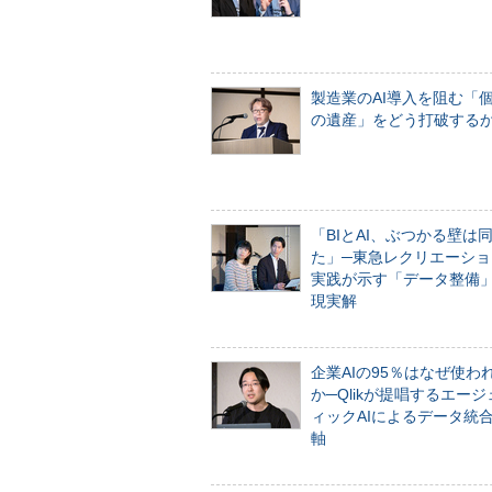
製造業のAI導入を阻む「
の遺産」をどう打破する
「BIとAI、ぶつかる壁は
た」─東急レクリエーショ
実践が示す「データ整備
現実解
企業AIの95％はなぜ使わ
か─Qlikが提唱するエー
ィックAIによるデータ統
軸