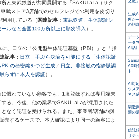
文脈」
と東武鉄道が共同展開する「SAKULaLa（サク
月に東武ストア3店舗でのセルフレジでの利用を皮切り
生成
何か─
上が利用している（
関連記事
：
東武鉄道、生体認証シ
の脱
ールなど全国100カ所以上に順次導入
）。
デー
ータ
AI活
みに、日立の「公開型生体認証基盤（PBI）」と「指
連記事
：
日立、手ぶら決済を可能にする「生体認証
San
PKIの秘密鍵をつど生成
／
日立、非接触の指静脈認
AX
ト
で触らずに本人を認証
）。
AI
ウス
に慣れていない顧客でも、1度登録すれば専用端末
ネス
する。今後、他の業界でSAKULaLaが採用された
製造
となく認証を受けられる。また、事業者/店舗の側
適の
を販売するケースで、本人確認により同一の顧客によ
信託銀
リテ