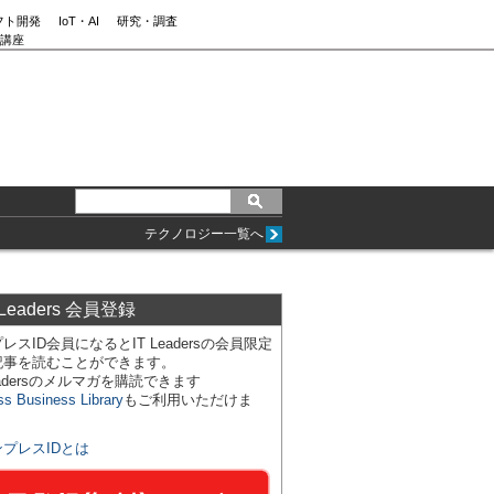
フト開発
IoT・AI
研究・調査
講座
テクノロジー一覧へ
 Leaders 会員登録
レスID会員になるとIT Leadersの会員限定
記事を読むことができます。
Leadersのメルマガを購読できます
ss Business Library
もご利用いただけま
ンプレスIDとは