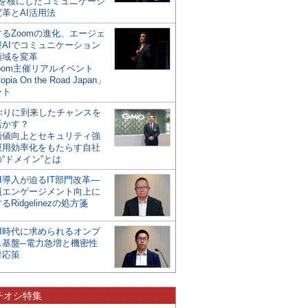
mを核にしたコミュニケーシ
革とAI活用法
るZoomの進化、エージェ
型AIでコミュニケーション
領域を変革
oom主催リアルイベント
opia On the Road Japan」
ート
年ぶりに到来したチャンスを
活かす？
価値向上とセキュリティ強
運用効率化をもたらす自社
“ドメイン”とは
I導入が迫るIT部門改革―
員エンゲージメント向上に
るRidgelinezの処方箋
AI時代に求められるオンプ
ス基盤─電力急増と機密性
対応策
チオシ特集