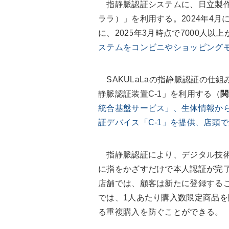
指静脈認証システムに、日立製作所
ララ）」を利用する。2024年4
に、2025年3月時点で7000人以
ステムをコンビニやショッピングモ
SAKULaLaの指静脈認証の仕組
静脈認証装置C-1」を利用する（
関
統合基盤サービス」、生体情報から
証デバイス「C-1」を提供、店頭
指静脈認証により、デジタル技術
に指をかざすだけで本人認証が完了
店舗では、顧客は新たに登録するこ
では、1人あたり購入数限定商品
る重複購入を防ぐことができる。