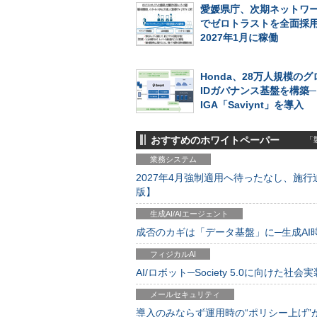
愛媛県庁、次期ネットワ
でゼロトラストを全面採
2027年1月に稼働
Honda、28万人規模の
IDガバナンス基盤を構築
IGA「Saviynt」を導入
おすすめのホワイトペーパー
「製
業務システム
2027年4月強制適用へ待ったなし、施行迫
版】
生成AI/AIエージェント
成否のカギは「データ基盤」に─生成AI時代
フィジカルAI
AI/ロボット─Society 5.0に向けた社会実
メールセキュリティ
導入のみならず運用時の“ポリシー上げ”が肝心