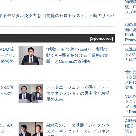
物理
破。C
スズ
するデジタル免疫力を！[前提のゼロトラスト、不断のサイバ
AI
知にある
Plat
[Sponsored]
Read
るMDM成
“感動デモ”で終わるAIと、実務で
先進
トの
ープとJ
動くAI─両者を分ける「業務の文
とは
ン経営の
脈」とCelonisの管制塔
優れ
リを
ズ向
ものは何
データエージェントが導く「デー
実像
からの
タマネジメント」の民主化とAI活
VDI
計
用の未来
トコ
ズク
「Par
AI時
く、AX
AI対応のデータ基盤「レイクハウ
NEC・
メント
スアーキテクチャ」が、ビジネス
語る