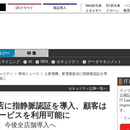
Web担当者
EC担当者
ソ
DCクラウド
製品導入
エネルギー
ドローン
教育
ロジー
特 集
スマイニング
AI
RPA
セキュリティ
データマネジメント
ュリティ
＞
事例ニュース
＞ 上新電機、家電量販店に指静脈認証を導
能に
IT
セキュリティ記事一覧へ
インプ
公開
IT 
店に指静脈認証を導入、顧客は
Impre
す。
ービスを利用可能に
・
イ
始、今後全店舗導入へ