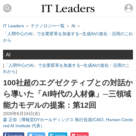
IT Leaders
＞
テクノロジー一覧
＞
AI
＞
「人間中心のAI」で企業変革を加速する─生成AIの進化・活用のこれ
から
AI
「人間中心のAI」で企業変革を加速する─生成AIの進化・活用のこ
れから
100社超のエグゼクティブとの対話か
ら導いた「AI時代の人材像」─三領域
能力モデルの提案：第12回
2026年6月24日(水)
森 正弥（博報堂DYホールディングス 執行役員/CAIO, Human-Cente
red AI Institute 代表）
!
Facebook
Twitter
Hatena
Pocket