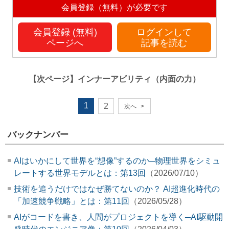
会員登録（無料）が必要です
会員登録 (無料)
ログインして
ページへ
記事を読む
【次ページ】
インナーアビリティ（内面の力）
1
2
次へ
>
バックナンバー
AIはいかにして世界を“想像”するのか─物理世界をシミュ
レートする世界モデルとは：第13回
（2026/07/10）
技術を追うだけではなぜ勝てないのか？ AI超進化時代の
「加速競争戦略」とは：第11回
（2026/05/28）
AIがコードを書き、人間がプロジェクトを導く─AI駆動開