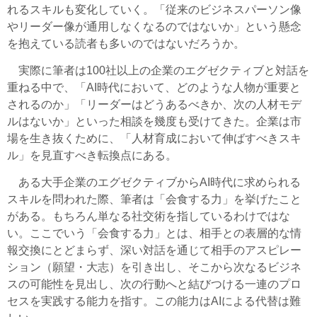
れるスキルも変化していく。「従来のビジネスパーソン像
やリーダー像が通用しなくなるのではないか」という懸念
を抱えている読者も多いのではないだろうか。
実際に筆者は100社以上の企業のエグゼクティブと対話を
重ねる中で、「AI時代において、どのような人物が重要と
されるのか」「リーダーはどうあるべきか、次の人材モデ
ルはないか」といった相談を幾度も受けてきた。企業は市
場を生き抜くために、「人材育成において伸ばすべきスキ
ル」を見直すべき転換点にある。
ある大手企業のエグゼクティブからAI時代に求められる
スキルを問われた際、筆者は「会食する力」を挙げたこと
がある。もちろん単なる社交術を指しているわけではな
い。ここでいう「会食する力」とは、相手との表層的な情
報交換にとどまらず、深い対話を通じて相手のアスピレー
ション（願望・大志）を引き出し、そこから次なるビジネ
スの可能性を見出し、次の行動へと結びつける一連のプロ
セスを実践する能力を指す。この能力はAIによる代替は難