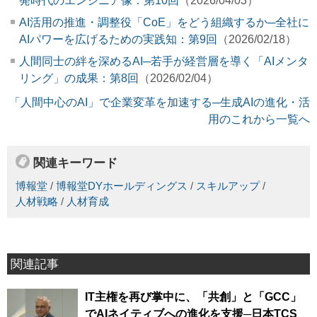
発時代のエンジニア像：第10回
（2026/04/03）
AI活用の推進・調整役「CoE」をどう組織するか─全社に
AIパワーを広げるための実践知：第9回
（2026/02/18）
人間同士の絆を深めるAI─若手が経営層を導く「AIメンタ
リング」の成果：第8回
（2026/02/04）
「人間中心のAI」で企業変革を加速する─生成AIの進化・活
用のこれから一覧へ
関連キーワード
博報堂
/
博報堂DYホールディングス
/
スキルアップ
/
人材戦略
/
人材育成
関連記事
IT主権を再び掌中に、「共創」と「GCC」
でAIネイティブへの進化を支援─日本TCS