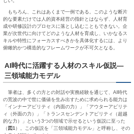
しい。
もちろん、これはあくまで一例である。このような断片
的な要素だけでは人的資本経営の指針とはならず、人材育
成や研修設計のプロセスに落とし込むこともできない。企
業が次世代に向けてどのような人材を育成し、いかなるス
キルや特性にフォーカスすべきかを具体化するには、より
俯瞰的かつ構造的なフレームワークが不可欠となる。
AI時代に活躍する人材のスキル仮説―
三領域能力モデル
筆者は、多くの方との対話や実務経験を通じて、AI時代
の荒波の中で世に価値を生み出すために求められる能力は
「インナーアビリティ（内面の力）」「アウターアビリテ
ィ（外面の力）」「トランスセンデントアビリティ（超越
的な力）」という3つの領域で示せるという仮説に至った
（
図1
）。この仮説を「三領域能力モデル」と呼称し、その