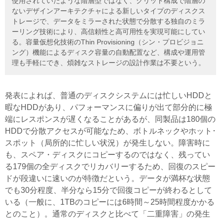
使用されていたような階層型ではなく、グリッド構成で階層の
ないデザインアーキテクチャによる新しいタイプのディスクス
トレージで、データをミラーされた状態で分散する独自のミラ
ーリング技術により、高信頼性と高可用性を実現可能にしてい
る。容量仮想化技術のThin Provisioning（シン・プロビジョニ
ング）機能によるディスク容量の自動配置など、構成や運用管
理も手軽にでき、煩雑なストレージの設計作業は不要という。
発表によれば、普通のディスクシステムには忙しいHDDと
暇なHDDがあり、パフォーマンスに偏りが出て部分的に極
端にレスポンスが遅くなることがあるが、同製品は180個の
HDDで分散アクセスが可能なため、ボトルネックやホット･
スポット（局所的に忙しい状況）が発生しない。障害時に
も、スペア・ディスクにコピーするのではなく、残ってい
る179個の全ディスクでリカバリーするため、回復のスピー
ドが段違いに速いのが特徴だという。データが満杯な状態
でも30分程度、半分なら15分で回復コピーが終わるとして
いる（一般に、1TBのコピーには6時間～25時間程度かかる
とのこと）。通常のディスクと比べて「二重障害」の発生