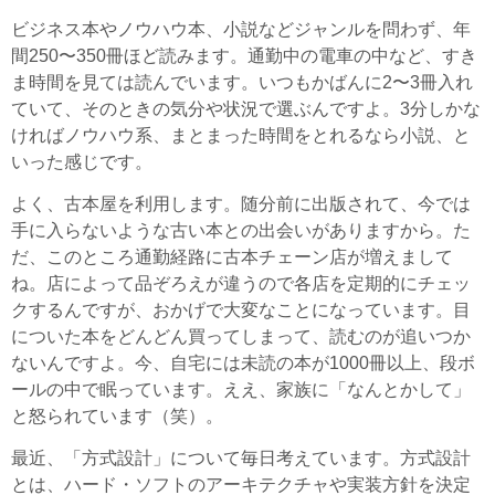
ビジネス本やノウハウ本、小説などジャンルを問わず、年
間250〜350冊ほど読みます。通勤中の電車の中など、すき
ま時間を見ては読んでいます。いつもかばんに2〜3冊入れ
ていて、そのときの気分や状況で選ぶんですよ。3分しかな
ければノウハウ系、まとまった時間をとれるなら小説、と
いった感じです。
よく、古本屋を利用します。随分前に出版されて、今では
手に入らないような古い本との出会いがありますから。た
だ、このところ通勤経路に古本チェーン店が増えまして
ね。店によって品ぞろえが違うので各店を定期的にチェッ
クするんですが、おかげで大変なことになっています。目
についた本をどんどん買ってしまって、読むのが追いつか
ないんですよ。今、自宅には未読の本が1000冊以上、段ボ
ールの中で眠っています。ええ、家族に「なんとかして」
と怒られています（笑）。
最近、「方式設計」について毎日考えています。方式設計
とは、ハード・ソフトのアーキテクチャや実装方針を決定