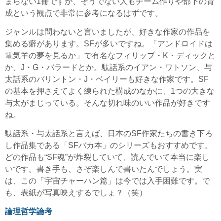
まらない1冊ですが、そうでない人もチーム作りや部下の育
成という観点で非常に参考になるはずです。
ジャンルは問わないと言いましたが、好きな作家の作品を
集める癖があります。SFが多いですね。「アンドロイドは
電気羊の夢を見るか」で有名なフィリップ・K・ディックと
か、J・G・バラードとか。駄話系のイアン・ワトソン、与
太話系のバリントン・J・ベイリーも好きな作家です。SF
の基本を押さえてよく練られた構成のなかに、1つの大きな
与太がまじっている。そんな切れ味のいい作品が好きです
ね。
駄話系・与太話系と言えば、日本のSF作家たちの書き下ろ
し作品集である「SFバカ本」のシリーズもおすすめです。
どの作品も“SF魂”が炸裂していて、読んでいて本当に楽し
いです。書き手も、さぞ楽しんで書いたんでしょう。実
は、この「宇宙チャーハン篇」は今では入手困難です。で
も、表紙が写真映えするでしょ？（笑）
論理哲学論考