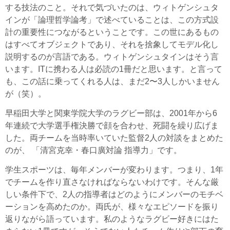
する技法のこと。それで気づいたのは、ウィトゲンシュタ
インが「論理哲学論考」で述べていることは、この方式設
計の重要性につながるということです。この世にあるもの
はすべてオブジェクトであり、それを捨象してモデル化し
説明するのが言語である。ウィトゲンシュタインはそう言
います。ITに携わる人は必読の1冊だと思います。と言って
も、この話に乗ってくれる人は、まだ2〜3人しかいません
が（笑）。
早稲田大学と関東学院大学のラグビー部は、2001年から6
年連続で大学選手権決勝で顔を合わせ、死闘を繰り広げま
した。両チームを当時率いていた監督2人の対談をまとめた
のが、 「清宮克幸・春口廣対論 指導力」です。
学生スポーツは、毎年メンバーが変わります。つまり、1年
でチームを作り直さなければならないわけです。そんな厳
しい条件下で、2人の指導者はどのようにメンバーのモチベ
ーションを高めたのか。両氏が、様々なエピソードを振り
返りながら語っています。私のようなラグビー好きにはた