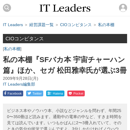
IT Leaders
＞
経営課題一覧
＞
CIOコンピタンス
＞
私の本棚
CIOコンピタンス
私の本棚
私の本棚『SFバカ本 宇宙チャーハン
篇』ほか、セガ 松田雅幸氏が選ぶ3冊
2009年9月28日(月)
IT Leaders編集部
!
Facebook
Twitter
Hatena
Pocket
ビジネス本やノウハウ本、小説などジャンルを問わず、年間25
0〜350冊ほど読みます。通勤中の電車の中など、すきま時間を
見ては読んでいます。いつもかばんに2〜3冊入れていて、その
ときの気分や状況で選ぶんですよ。3分しかなければノウハウ