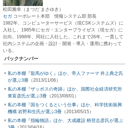
松田雅幸（まつだ まさゆき）
セガ
コーポレート本部 情報システム部 部長
1982年、コンピューターサービス（現CSKシステムズ）に
入社し、1985年にセガ・エンタープライゼス（現セガ）に
出向。1998年、同社に入社した。これまで26年、一貫して
社内システムの企画・設計・開発・導入・運用に携わって
いる。
バックナンバー
私の本棚『龍馬がゆく』ほか、帝人ファーマ 井上典之氏
が選ぶ3冊
（2013/11/06）
私の本棚『ザッポスの奇跡』ほか、国際社会経済研究所
東富彦氏が選ぶ3冊
（2013/08/01）
私の本棚『国をつくるという仕事』ほか、科学技術振興
機構 岩野和生氏が選ぶ3冊
（2013/05/15）
私の本棚『指輪物語』ほか、大成建設 柄登志彦氏が選ぶ
3冊
（2013/04/16）