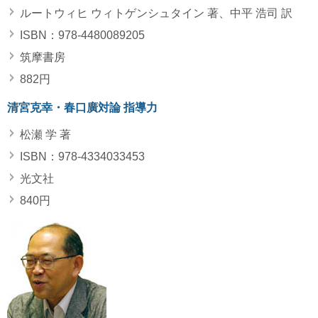
ルートウィヒ ウィトゲンシュタイン 著、中平 浩司 訳
ISBN：978-4480089205
筑摩書房
882円
清宮克幸・春口廣対論 指導力
松瀬 学 著
ISBN：978-4334033453
光文社
840円