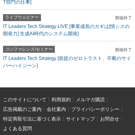
T部門の仕事]
ライブウェビナー
開催終了
IT Leaders Tech Strategy LIVE [事業成長のカギは[情シスの
開発力] 生成AI時代のシステム開発]
コンファレンス/セミナー
開催終了
IT Leaders Tech Strategy [前提のゼロトラスト、不断のサイ
バーハイジーン]
このサイトについて
利用規約
メルマガ購読
広告掲載のご案内
会社案内
プライバシーポリシー
特定商取引法に基づく表示
サイトマップ
お問合せ
よくある質問