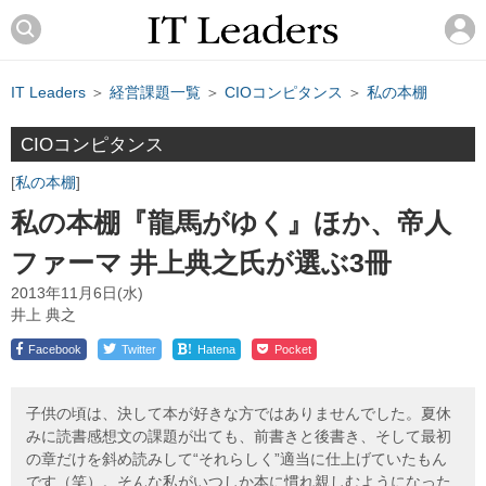
IT Leaders
＞
経営課題一覧
＞
CIOコンピタンス
＞
私の本棚
CIOコンピタンス
私の本棚
私の本棚『龍馬がゆく』ほか、帝人
ファーマ 井上典之氏が選ぶ3冊
2013年11月6日(水)
井上 典之
!
Facebook
Twitter
Hatena
Pocket
子供の頃は、決して本が好きな方ではありませんでした。夏休
みに読書感想文の課題が出ても、前書きと後書き、そして最初
の章だけを斜め読みして“それらしく”適当に仕上げていたもん
です（笑）。そんな私がいつしか本に慣れ親しむようになった