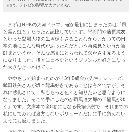
のは、テレビの影響が大きいかな。
まずはNHKの大河ドラマ。確か最初にはまったのは「風
と雲と虹と」だったと記憶しています。平将門や藤原純友
といった登場人物の生き様もさることながら、かつての日
本の地にこんな時代があったんだという再発見というか新
鮮味というか、そんな感覚にとらわれて欠かさず見るよう
になりました。後々に日本史というジャンルが好きになっ
た大きなきっかけです。
ややもして始まったのが「3年B組金八先生」シリーズ。
武田鉄矢さんが坂本龍馬好きであることは有名ですが、そ
れに感化されて、私ももっと色々と知りたいと思うように
なりました。そこで手にしたのが司馬遼太郎の「龍馬がゆ
く」です。文庫本で全8巻にもなる長編小説で、それまでの
私にしてみれば途方もないボリュームだけに手に負えない
ようにも感じました。
それでも、読み始めると実に面白い。じっくりと時間を