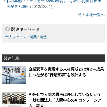
私の本棚『ドラッカー 365の金言』─小岩井乳業 鎌田出
氏が選ぶ3冊
（2012/12/04）
私の本棚一覧へ
関連キーワード
帝人ファーマ
/
製薬
/
製造
関連記事
企業変革を実現する人材育成とは何か─成果
につながる”行動変容”を設計する
AI任せで人間の思考は停止していないか？
一般社団法人「人間中心のAIコンソーシア
ム」設立