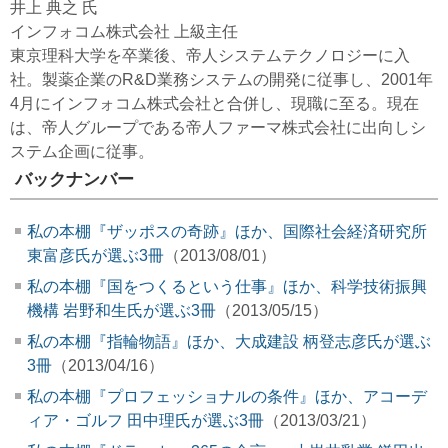
井上 典之 氏
インフォコム株式会社 上級主任
東京理科大学を卒業後、帝人システムテクノロジーに入
社。製薬企業のR&D業務システムの開発に従事し、2001年
4月にインフォコム株式会社と合併し、現職に至る。現在
は、帝人グループである帝人ファーマ株式会社に出向しシ
ステム企画に従事。
バックナンバー
私の本棚『ザッポスの奇跡』ほか、国際社会経済研究所
東富彦氏が選ぶ3冊
（2013/08/01）
私の本棚『国をつくるという仕事』ほか、科学技術振興
機構 岩野和生氏が選ぶ3冊
（2013/05/15）
私の本棚『指輪物語』ほか、大成建設 柄登志彦氏が選ぶ
3冊
（2013/04/16）
私の本棚『プロフェッショナルの条件』ほか、アコーデ
ィア・ゴルフ 田中理氏が選ぶ3冊
（2013/03/21）