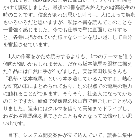
かけて読破しました。最後の1冊を読み終えたのは高校生の
時のことです。信念があれば思いは叶う─。人によって解釈
もいろいろだと思いますが、私は本書を読んでこのことを
一番強く感じました。今でも仕事で壁に直面したりする
と、各巻に描かれていた様々なシーンを思い起こして自分
を奮起させています。
1人の作家をかため読みするよりも、1つのテーマを追う
傾向が強いかもしれません。だから坂本龍馬を題材に据え
た作品には自然に手が伸びました。実は武田鉄矢さんも
「私塾・坂本竜馬」という本を著しているんですよ。熱心
な研究の末にまとめられており、別の視点での龍馬の魅力
に触れることができます。そうそう、社会人になってから
のことですが、研修で愛媛県の松山市で過ごしたことがあ
りました。週末にはクルマを借りて高知までドライブし、
わざわざ龍馬像を見てきたことも今となっては懐かしい思
い出です。
目下、システム開発案件が立て込んでいて、読書に集中