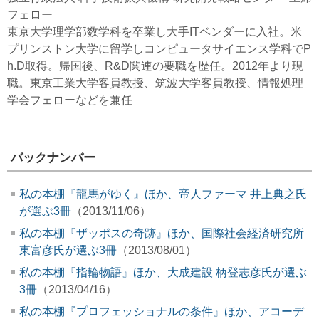
フェロー
東京大学理学部数学科を卒業し大手ITベンダーに入社。米
プリンストン大学に留学しコンピュータサイエンス学科でP
h.D取得。帰国後、R&D関連の要職を歴任。2012年より現
職。東京工業大学客員教授、筑波大学客員教授、情報処理
学会フェローなどを兼任
バックナンバー
私の本棚『龍馬がゆく』ほか、帝人ファーマ 井上典之氏
が選ぶ3冊
（2013/11/06）
私の本棚『ザッポスの奇跡』ほか、国際社会経済研究所
東富彦氏が選ぶ3冊
（2013/08/01）
私の本棚『指輪物語』ほか、大成建設 柄登志彦氏が選ぶ
3冊
（2013/04/16）
私の本棚『プロフェッショナルの条件』ほか、アコーデ