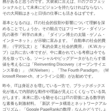
務があると思うのです。大袈裟に言えば、ITのプロフェッ
ショナルとして未来にビジョンを持たなければならない。
その大局観はきっと日頃の仕事にも活きるはずです。
基本となるのは、ITの社会的役割や影響について理解を深
めることでしょうか。その観点ではフリーマン・ダイソン
氏の著作「科学の未来」「ダイソン博士の太陽・ゲノム・
インターネット」が示唆に富みます。「自動車の社会的費
用」（宇沢弘文）と「私的企業と社会的費用」（K.W.カッ
プ）は共に古い本ですが、中に書かれている考察は今でも
光を放っている。ソーシャルやビッグデータがもたらす価
値を考えるには「Reinventing Discovery（オープンサイエ
ンス革命）」（M.Nielsen）、「The Fourth Paradigm」（M
icrosoft Reser-ch、オンライン公開）がお勧めです。
昨今、ITは身近さを増している一方で、ブラックボックス
化が進んで内部的な動作や理論が見えにくくなっている気
がします。未来に思いを馳せるにはITの背後にある数学的
な素養も刺激材料。「新訳 データ構造とネットワークアル
ゴリズム」「Google PageRankの数理」なんかどうでしょ