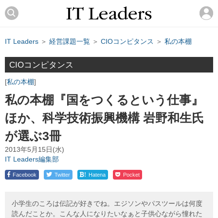
IT Leaders
＞
経営課題一覧
＞
CIOコンピタンス
＞
私の本棚
CIOコンピタンス
私の本棚
私の本棚『国をつくるという仕事』
ほか、科学技術振興機構 岩野和生氏
が選ぶ3冊
2013年5月15日(水)
IT Leaders編集部
!
Facebook
Twitter
Hatena
Pocket
小学生のころは伝記が好きでね。エジソンやパスツールは何度
読んだことか。こんな人になりたいなぁと子供心ながら憧れた