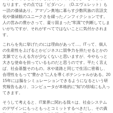
なります。その点では「ピダハン」（D.エヴェレット）も
一読の価値あり。アマゾン奥地に暮らす少数民族の言語文
化や価値観のユニークさを綴ったノンフィクションです。
人の営みの豊かさって、凝り固まった“常識”で判断してしま
いがちですが、それがすべてではないことに気付かされま
す。
これらを先に挙げたのには理由があって…。ITって、個人
の生産性を上げるとかビジネスに競争力を持たせるとかの
文脈でとらえる方が少なくないと思いますが、今やもっと
大きな使命を担っているものだと思うのです。平たく言え
ば、社会基盤そのもの。水や道路と同じで生活に密着し、
合理性をもって“豊かさ”に人を導くポテンシャルがある。20
15年には脳をシミュレーションできるようになるという研
究報告もあり、コンピュータが本格的に“知”の領域にも入っ
てきます。
そうして考えると、IT業界に関わる我々は、社会システム
のデザインにもっともっとコミットするべきだし、その責