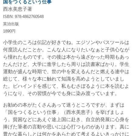
国をつくるという仕事
西水美恵子著
ISBN: 978-4862760548
英治出版
1890円
小学生のころは伝記が好きでね。エジソンやパスツールは
何度読んだことか。こんな人になりたいなぁと子供心なが
ら憧れたものです。その後は本から遠ざかった時期もあっ
たんだけど、大学に進学したら周りは読書家ばかり。学生
運動が盛んな時期で、世の中を変えるんだと燃える連中は
総じて、様々な本に触れて知識を高めようとしていまし
た。ビハインドを感じて、私もむさぼるように本を読むよ
うになり、その習慣が今でも身に染み渡っています。
お勧めの本がたくさんあって迷うところですが、まずは
「国をつくるという仕事」（西水美恵子）を挙げましょ
う。貧困などにあえぐ途上国に赴き、自立的発展に心身を
捧げた筆者の言動や思いには心打つものがあります。真に
豊かな暮らしとは何かをあらためて考えるよいきっかけに