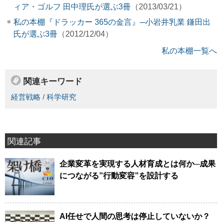
ィア・ゴルフ 田中理氏が選ぶ3冊
（2013/03/21）
私の本棚『ドラッカー 365の金言』─小岩井乳業 鎌田出
氏が選ぶ3冊
（2012/12/04）
私の本棚一覧へ
関連キーワード
経営戦略
/
科学研究
関連記事
企業変革を実現する人材育成とは何か─成果
につながる”行動変容”を設計する
AI任せで人間の思考は停止していないか？