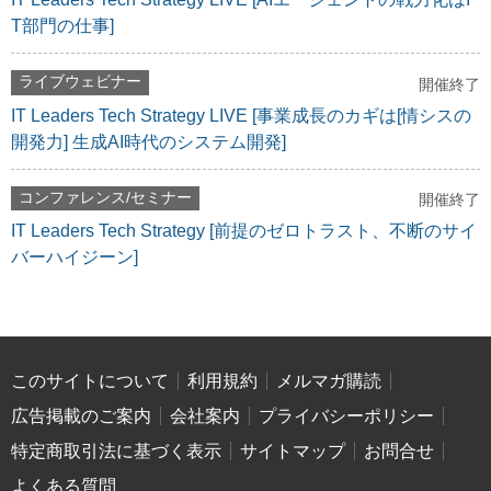
T部門の仕事]
ライブウェビナー
開催終了
IT Leaders Tech Strategy LIVE [事業成長のカギは[情シスの
開発力] 生成AI時代のシステム開発]
コンファレンス/セミナー
開催終了
IT Leaders Tech Strategy [前提のゼロトラスト、不断のサイ
バーハイジーン]
このサイトについて
利用規約
メルマガ購読
広告掲載のご案内
会社案内
プライバシーポリシー
特定商取引法に基づく表示
サイトマップ
お問合せ
よくある質問