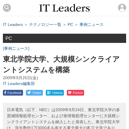
IT Leaders
＞
テクノロジー一覧
＞
PC
＞
事例ニュース
PC
事例ニュース
東北学院大学、大規模シンクライア
ントシステムを構築
2009年9月25日(金)
IT Leaders編集部
!
Facebook
Twitter
Hatena
Pocket
日本電気（以下、NEC）は2009年9月24日、東北学院大学の多
賀城情報処理センター、および泉情報処理センターに大規模シ
ンクライアントシステムを納入したと発表した。東北学院大学
は、学生数約1万3000名を有する東北最大の私立大学であり、