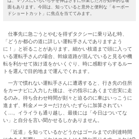
は、マウスにいちいち手を伸ばさずに作業した方が効率的な場
面もあります。今回は、知っていると意外と便利な「キーボー
ドショートカット」に焦点を当ててみます。
仕事先に急ごうとやむを得ずタクシーに乗り込む時、
「どうか都心の道に詳しい運転手さんでありますよう
に！」と祈ることがあります。細かい枝道まで頭に入って
いる運転手さんの場合、幹線道路が混んでいると見るや機
転を利かせて抜け道をかいくぐり、時に感動すらするルー
トを選んで目的地まで運んでくれます。
一方で慣れない運転手さんに遭遇すると、行き先の住所
をカーナビに入力した後は、その指示にあくまで忠実に走
るのみ。待ち合わせ時間が刻々と迫るのに車はいっこうに
進まず、料金メーターだけがいたずらに加算されてい
く…。イライラも通り越し、最後には「今日はついてな
い」と自分を言い聞かせるしかありません。
「近道」を知っているかどうかはゴールまでの到達時間