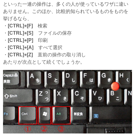
といった一連の操作は、多くの人が使っているワザに違い
ありません。このほか、比較的知られているものをものを
挙げるなら、
・
[CTRL]+[F]
検索
・
[CTRL]+[S]
ファイルの保存
・
[CTRL]+[P]
印刷
・
[CTRL]+[A]
すべて選択
・
[CTRL]+[Z]
直前の操作の取り消し
あたりが次点として続くでしょうか。