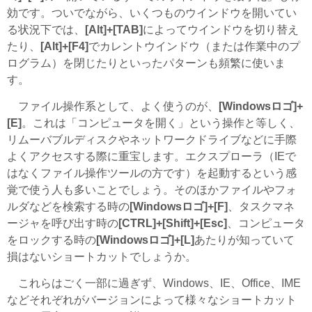
効です。ついでながら、いくつものウインドウを開いてい
る状況下では、
[Alt]+[TAB]
によってウインドウを切り替え
たり、
[Alt]+[F4]
でカレントウインドウ（または作業中のプ
ログラム）を閉じたりといったパターンも頻繁に使いま
す。
ファイル操作系として、よく使うのが、
[Windowsロゴ]+
[E]
。これは「コンピュータを開く」という操作と等しく、
リムーバブルディスクやネットワークドライブなどに手際
よくアクセスする際に重宝します。エクスプローラ（IEで
はなくファイル操作ツールの方です）を起動するという感
覚で使う人も多いことでしょう。そのほかファイルやフォ
ルダなどを検索する時の
[Windowsロゴ]+[F]
、タスクマネ
ージャを呼び出す時の
[CTRL]+[Shift]+[Esc]
、コンピュータ
をロックする時の
[Windowsロゴ]+[L]
あたりが知っていて
損はないショートカットでしょうか。
これらはごく一部に過ぎず、Windows、IE、Office、IME
などそれぞれがバージョンによって様々なショートカット