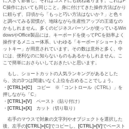
に大きく影響し、それはコストにも跳ね返ります。これはP
C操作においても同じこと。身に付けてきた操作方法ばかり
に頼らず、日頃から「もっと巧い方法はないか？」と色々
と調べてみる習慣が、地味ながら生産性アップの王道なの
かもしれません。多くのビジネスパーソンが使っているWin
dowsやOffice製品には、キーボードを使ってPCを効率よく
操作するメニュー体系、いわゆる「キーボードショートカ
ットキー」が用意されています。その数は意外と多く、中
には、便利なのに知らないものもあるかもしれません。こ
こで簡単におさらいしておきたいと思います。
もし、ショートカットの人気ランキングがあるとした
ら、次の3つは間違いなく上位を占めることでしょう。
・
[CTRL]+[C]
コピー ※「コントロール（CTRL）」を
押しながら「C」
・
[CTRL]+[V]
ペースト（貼り付け）
・
[CTRL]+[X]
カット（切り取り）
右手のマウスで対象の文字列やオブジェクトを選択した
後、左手の
[CTRL]+[C]
でコピーし、
[CTRL]+[V]
でペースト