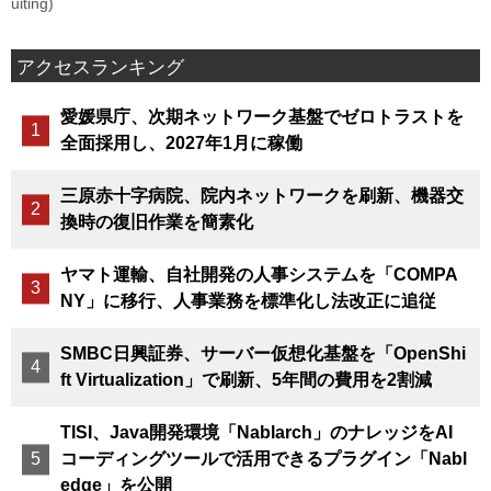
uiting)
アクセスランキング
愛媛県庁、次期ネットワーク基盤でゼロトラストを
全面採用し、2027年1月に稼働
三原赤十字病院、院内ネットワークを刷新、機器交
換時の復旧作業を簡素化
ヤマト運輸、自社開発の人事システムを「COMPA
NY」に移行、人事業務を標準化し法改正に追従
SMBC日興証券、サーバー仮想化基盤を「OpenShi
ft Virtualization」で刷新、5年間の費用を2割減
TISI、Java開発環境「Nablarch」のナレッジをAI
コーディングツールで活用できるプラグイン「Nabl
edge」を公開