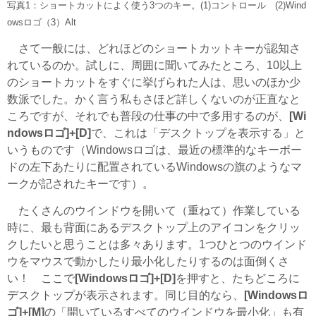
写真1：ショートカットによく使う3つのキー。(1)コントロール (2)Wind
owsロゴ（3）Alt
さて一般には、どれほどのショートカットキーが認知さ
れているのか。試しに、周囲に聞いてみたところ、10以上
のショートカットをすぐに挙げられた人は、思いのほか少
数派でした。かく言う私もさほど詳しくないのが正直なと
ころですが、それでも普段の仕事の中で多用するのが、
[Wi
ndowsロゴ]+[D]
で、これは「デスクトップを表示する」と
いうものです（Windowsロゴは、最近の標準的なキーボー
ドの左下あたりに配置されているWindowsの旗のようなマ
ークが記されたキーです）。
たくさんのウインドウを開いて（重ねて）作業している
時に、最も背面にあるデスクトップ上のアイコンをクリッ
クしたいと思うことは多々あります。1つひとつのウインド
ウをマウスで動かしたり最小化したりするのは面倒くさ
い！ ここで
[Windowsロゴ]+[D]
を押すと、たちどころに
デスクトップが表示されます。同じ目的なら、
[Windowsロ
ゴ]+[M]
の「開いているすべてのウインドウを最小化」も有