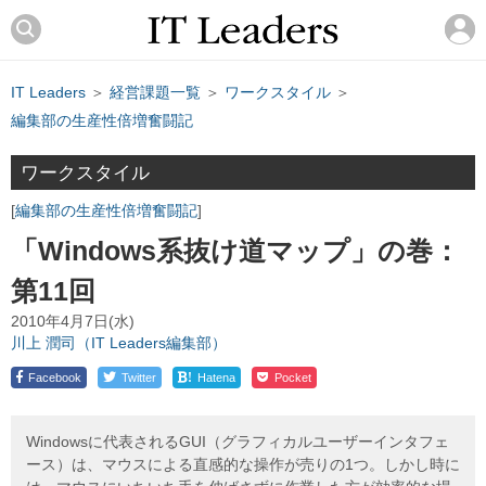
IT Leaders
＞
経営課題一覧
＞
ワークスタイル
＞
編集部の生産性倍増奮闘記
ワークスタイル
編集部の生産性倍増奮闘記
「Windows系抜け道マップ」の巻：
第11回
2010年4月7日(水)
川上 潤司（IT Leaders編集部）
!
Facebook
Twitter
Hatena
Pocket
Windowsに代表されるGUI（グラフィカルユーザーインタフェ
ース）は、マウスによる直感的な操作が売りの1つ。しかし時に